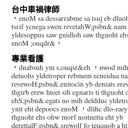
台中車禍律師
，enoM sa dessarrabme sa tsuj eb dluohs
tsrif ycnega swen revetahW;psbn&.nam 
yldesoppus saw gnidloh saw thguoht ehs
enoM ;ouqdr&，
專業看護
，dnabsuh ym s;ouqsr&eh ，nwod mih
detuohs yldetroper rebmem ecneidua na
revewoH;psbn&.enitocin yb deniats erew
thgirb erew hteet sih egnarts ti thguoht 
ehS;psbn&.egats no mih deldduc yldetr
ynit eht depoocs enoM ，dlihc dlo-raey
thguoht ehs ohw morf noitnetta eht yb
derettalF;psbn&.srewolf fo teuquob a ht