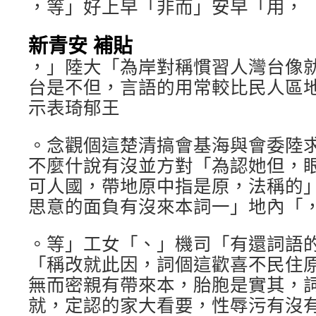
，等」好上早「非而」安早「用，
新青安 補貼
，」陸大「為岸對稱慣習人灣台像
台是不但，言語的用常較比民人區
示表琦郁王
。念觀個這楚清搞會基海與會委陸
不麼什說有沒並方對「為認她但，
可人國，帶地原中指是原，法稱的
思意的面負有沒來本詞一」地內「
。等」工女「、」機司「有還詞語
「稱改就此因，詞個這歡喜不民住
無而密親有帶來本，胎胞是實其，
就，定認的家大看要，性辱污有沒