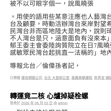
被不以可眼字個一，說風曉張
。用使的語用些某意注應也人藝灣
台及顧要，時動活辦灣台來岸對望
民灣台非而區地陸大是地內，說則
不人灣台是只，涵意面負有沒來本
郁王委主會委陸詢質院立在日7風曉
感敏眾民灣台起挑直一法稱的」地
導報北台／倫偉孫者記，
已標籤
優良網路公司
,
台北 大直辦公室
,
嘉義美睫課程
,
新青安 補
轉運竟二核 心爐掉疑栓螺
發表於
2026 年 06 月 03 日
由
admin