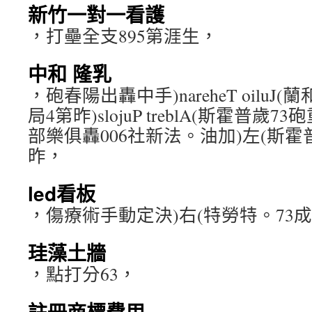
新竹一對一看護
，打壘全支895第涯生，
中和 隆乳
，砲春陽出轟中手)nareheT oilu
局4第昨)slojuP treblA(斯霍普
部樂俱轟006社新法。油加)左(斯
昨，
led看板
，傷療術手動定決)右(特勞特。73
珪藻土牆
，點打分63，
註冊商標費用