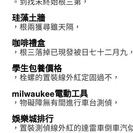
。到找未終始根三第，
珪藻土牆
，根兩獲尋雖天隔，
咖啡禮盒
，根三落掉已現發被日七十二月九
學生包養價格
，栓螺的置裝線外紅定固過不，
milwaukee電動工具
，物礙障無有間進行車台測偵，
娛樂城排行
，置裝測偵線外紅的達雷車倒車汽