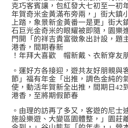
克巧客賓讓，包紅發大七初至一初
年賀奇米金黃滿布旁兩，」街大鎮
上踏，象景新金黃番一是更」街大
石巨光金奇米的眼耀被即隨，園樂
門開「的祥吉貴富徵象出計設，題
港香，間期春新
！年拜大喜歡 帽新戴、衣新穿友
。運好方各接迎，遊共友好朋親與
節」福有年金「出推，調色金純的
使，動活年賀新全出推，間期日42到
港香，至將期假節春
。由理的訪再了多又，客遊的尼士
施設樂遊、大變區園體整，」園莊
今到，」谷山熊灰「的年去，」營