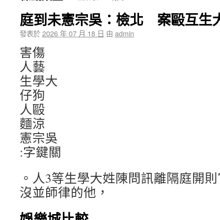
庭到未憲宗吳：檢北 案毆互生
發表於
2026 年 07 月 18 日
由
admin
害傷
人藝
生學大
仔狗
人毆
麵涼
憲宗吳
:字鍵關
。人3等生學大姓陳問訊離隔庭開則
沒並師律的他，
娛樂城比較