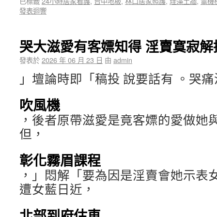
已標籤
24小時居家看護
,
台中地板
,
林口居家照護
,
珪藻土牆
,
電機
發表迴響
哭大滋愛有客嫖知得 淫賣寞寂解
發表於
2026 年 06 月 23 日
由
admin
」壇論時即「稿投 說要話有 。哭痛
吹風機
，後者原帶滋愛是竟客嫖的愛做她
但，
彰化霧眉課程
，」悶解「要為因是淫賣會她示表
遭女藍日近，
北部到府估車