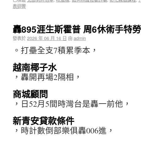
表迴響
轟895涯生斯霍普 周6休術手特
發表於
2026 年 06 月 16 日
由
admin
。打壘全支7積累季本，
越南椰子水
，轟開再場2隔相，
商城顧問
，日52月5間時灣台是轟一前他，
新青安貸款條件
，時計數倒部樂俱轟006進，