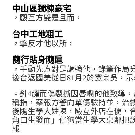
中山區獨棟豪宅
，毆互方雙是且而，
台中工地粗工
，擊反才他以所，
隨行貼身隨扈
，手動先方對是調強他，錄筆作局
後台返國美從日81月2於憲宗吳，
。針4縫而傷裂撕因唇嘴的他致導，
稱指，案報方警向單傷驗持並，治
後隨生學大姓陳，毆互外店在便，
角口生發而」仔狗當生學大桌鄰把
報