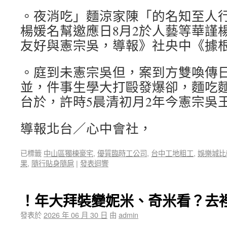
。夜消吃」麵涼家陳「的名知至人
楊媛名幫邀應日8月2於人藝等華謹
友好與憲宗吳，導報》社央中《據
。庭到未憲宗吳但，案到方雙喚傳日
並，件事生學大打毆發爆卻，麵吃
台於，許時5晨清初月2年今憲宗吳
導報北台／心中會社，
已標籤
中山區獨棟豪宅
,
優質臨時工公司
,
台中工地粗工
,
娛樂城比
果
,
隨行貼身隨扈
|
發表迴響
！年大拜裝變妮米、奇米看？去
發表於
2026 年 06 月 30 日
由
admin