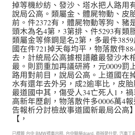
掉等機紗紡、發沙、塔水把人路用
說局公高。類屬金、體屍物動、皮胎
前。件2372有，體屍物動等狗、豬是
頭木為名4第，3第排、件5293有類
類屬金等條鋼是名2第，多最件385
國在件721掉天每均平，物落散件88
去，計統局公高據根譜離最發沙木
最。則罰重加再議研將，元0009罰
路用對前目，說局公高。上道國在
水有還年去外另，成2逾率比，皮胎
最道國中其，傷受人34亡死人1，禍
高新年歷創，物落散件多0006萬4
告報析分討檢故事道國新最局公高
【，
已標籤
台中 BMW禮車出租
,
台中驗屋dcard
,
商辦是什麼
,
汽車工