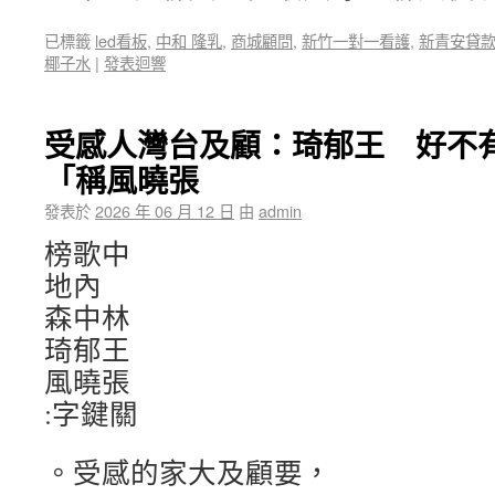
已標籤
led看板
,
中和 隆乳
,
商城顧問
,
新竹一對一看護
,
新青安貸
椰子水
|
發表迴響
受感人灣台及顧：琦郁王 好不
「稱風曉張
發表於
2026 年 06 月 12 日
由
admin
榜歌中
地內
森中林
琦郁王
風曉張
:字鍵關
。受感的家大及顧要，