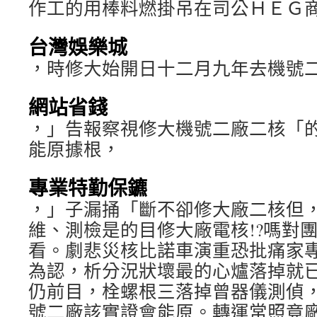
作工的用棒料燃掛吊在司公ＨＥＧ
台灣娛樂城
，時修大始開日十二月九年去機號
網站省錢
，」告報察視修大機號二廠二核「
能原據根，
專業特勤保鑣
，」子漏捅「斷不卻修大廠二核但
維、測檢是的目修大廠電核!?嗎對
看。劇悲災核比諾車演重恐批痛家
為認，析分況狀壞最的心爐落掉就
仍前目，栓螺根三落掉曾器儀測偵
號二廠該實證會能原。轉運常照竟