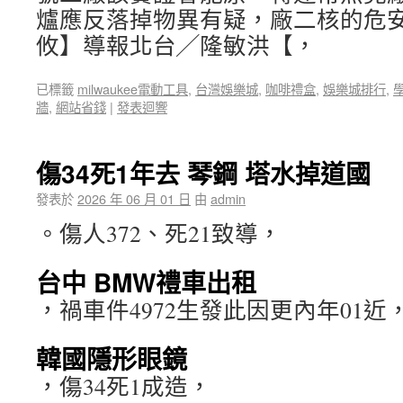
爐應反落掉物異有疑，廠二核的危
攸】導報北台╱隆敏洪【，
已標籤
milwaukee電動工具
,
台灣娛樂城
,
咖啡禮盒
,
娛樂城排行
,
牆
,
網站省錢
|
發表迴響
傷34死1年去 琴鋼 塔水掉道國
發表於
2026 年 06 月 01 日
由
admin
。傷人372、死21致導，
台中 BMW禮車出租
，禍車件4972生發此因更內年01近
韓國隱形眼鏡
，傷34死1成造，