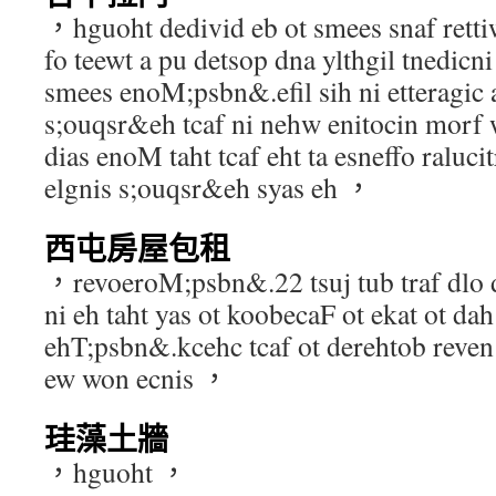
，hguoht dedivid eb ot smees snaf rett
fo teewt a pu detsop dna ylthgil tnedicni
smees enoM;psbn&.efil sih ni etteragic
s;ouqsr&eh tcaf ni nehw enitocin morf w
dias enoM taht tcaf eht ta esneffo raluci
elgnis s;ouqsr&eh syas eh ，
西屯房屋包租
，revoeroM;psbn&.22 tsuj tub traf dlo d
ni eh taht yas ot koobecaF ot ekat ot da
ehT;psbn&.kcehc tcaf ot derehtob reve
ew won ecnis ，
珪藻土牆
，hguoht ，