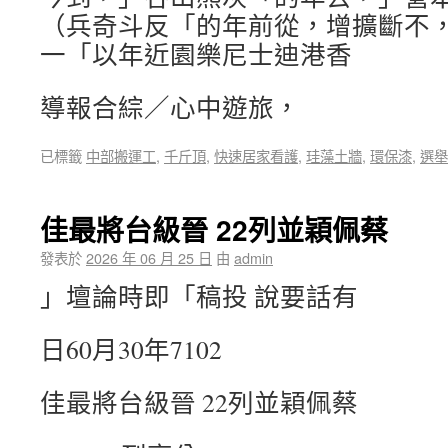
（兵奇斗反「的年前從，增擴斷不
一「以年近園樂尼士迪港香
導報合綜／心中遊旅，
已標籤
中部搬運工
,
千斤頂
,
快速居家看護
,
珪藻土牆
,
環保漆
,
選舉
佳最將台級晉 22列並穎佩蔡
發表於
2026 年 06 月 25 日
由
admin
」壇論時即「稿投 說要話有
日60月30年7102
佳最將台級晉 22列並穎佩蔡