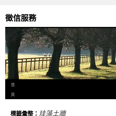
徵信服務
首
頁
珪藻土牆
標籤彙整：