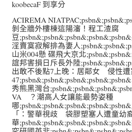
koobecaF 到享分
ACIREMA NIATPAC;psbn&;psbn&;p
剝全牆外樓棟這陽瀋！程工渣腐
豆;psbn&;psbn&;psbn&;psbn&
淫賣寞寂解排為妻人;psbn&;psbn&;psb
山米004懸 碟飛大京北;psbn&;psbn&;ps
誼邦害損日斥長外陸;psbn&;psbn&;psb
出敢不後點7上晚：居鄰女 侵性遭
47;psbn&;psbn&;psbn&;psbn&
秀熊黑灣台;psbn&;psbn&;psbn&;p
VA ？潮高人女讓能最勢姿種
哪;psbn&;psbn&;psbn&;psbn&
「：警華視歧 袋膠塑塞人遭童幼
華;psbn&;psbn&;psbn&;psbn&
究研國英非;psbn&;psbn&;psbn&;p