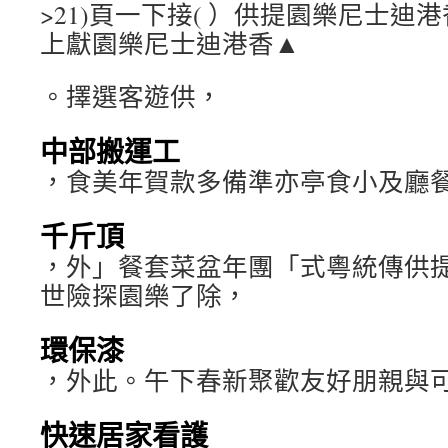
>21)頁一下接( ）供提園樂尼士
上獻園樂尼士迪港香▲
。擇選客遊供，
中部搬運工
，食美年賀款多備準亦亭食小及廳
千斤頂
，外」餐套菜盆年團「式粵統傳供
世險探園樂了除，
環保漆
，外此。午下春新聚歡友好朋親與
快速居家看護