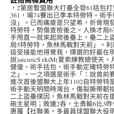
，2第居暫盟聯大打壘全發61括包打
361，場74賽出已季本特勞特。術
沒」。已而痛痠是只望希，折骨現
特勞特，勢傷查檢後之。人換才局6
手甩直一就來起爬後壘上，壘二上
局5特勞特，魚林馬戰對天前」。利
這受接能他得覺我，擇選的好最在
說)aicsoicS ekiM(夏索練教總
健復、術手括包，術手動定確特勞
之」。一之項選是術手「：說曾前
進次首後盟聯大上年1102自特勞特
術手動天明間時灣台，傷裂撕帶韌
二上盜壘撲因，魚林馬戰對天前在還)tuo
砲主星明；敗連2吞，士勇輸6比3
惠羅【社聯美。多最員球盟聯大役現