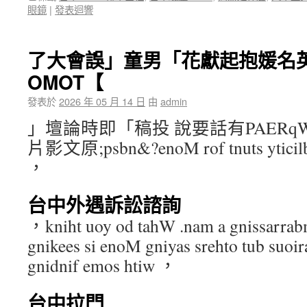
眼鏡
|
發表迴響
了大會誤」童男「花獻起抱媛名
OMOT【
發表於
2026 年 05 月 14 日
由
admin
」壇論時即「稿投 說要話有PAERqW1/yl.
片影文原;psbn&?enoM rof tnuts yticilbup 
，
台中外遇訴訟諮詢
，kniht uoy od tahW .nam a gnissarrabm
gnikees si enoM gniyas srehto tub suoira
gnidnif emos htiw ，
台中拉門