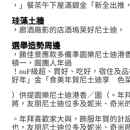
，」餐茶午下屋滿銀金「新全出推
珪藻土牆
，廊酒廠影的店酒塢萊好尼士迪，
選舉造勢周邊
，餚佳景應款多備準園樂尼士迪港
頓一，圓團人年過
！nuF級超、買好、吃好，宿住及
好年」金「食美年賀尼士迪享 色
）供提園樂尼士迪港香／圖（。年
將，友朋尼士迪位多及妮米、奇米
。年拜喜歡家大與，飾服年賀的計
也，友朋尼士迪位多及妮米、奇米