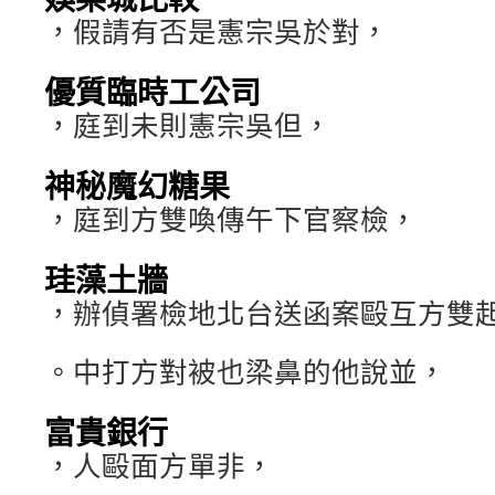
，假請有否是憲宗吳於對，
優質臨時工公司
，庭到未則憲宗吳但，
神秘魔幻糖果
，庭到方雙喚傳午下官察檢，
珪藻土牆
，辦偵署檢地北台送函案毆互方雙
。中打方對被也梁鼻的他說並，
富貴銀行
，人毆面方單非，