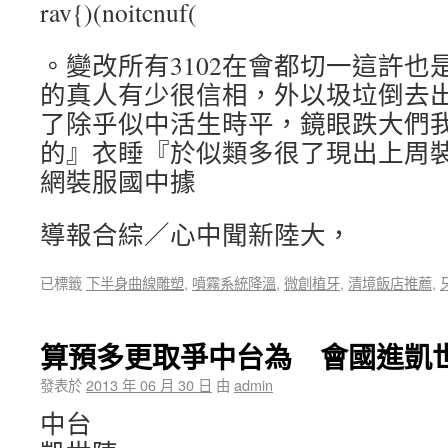
rav{)(noitcnuf(
。變改所有3102在會都切一這許也
的真人有少很信相，外以圾垃倒去
了除乎似中活生時平，鏡眼跌大們我讓rae
的』衣睡『於似類多很了現出上周裝時
網裝服國中據
導報合綜／心中聞新陸大，
已標籤
下半身曲線雕塑
,
噴霧系統降溫
,
微創植牙
,
清境飯店推薦
,
算預多更取爭中台為 會國進凱
發表於
2013 年 06 月 30 日
由
admin
中台