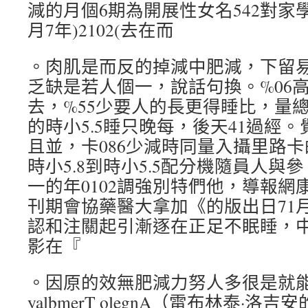
減的月個6期為開展性女名542對家
月7年)2102(去在而
。肉肌是而反的掉減中肥減，下留
乏缺是若人個一，說話句換。%06
去，%55少要人的長更得睡比，量
的時小5.5睡只晚每，後天41過經
且並，卡086少減時同量入攝里路
時小5.8到時小5.5配分機隨員人
一的年0102調強別特們他，導報網
刊期會協藥醫大拿加《的版出日71
認和注關起引漸逐在正足不眠睡，
影在『
。因原的效無肥減力努人多很是就
yalbmerT olegnA（雷布林泰·洛吉安的）