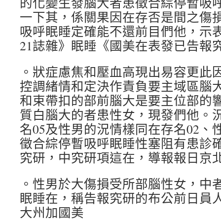
的化變生發腦大者患徵合綜停暫吸
一下其，係關果因在存否是間之傷
吸呼眠睡定確能不還前目們他，示
21誌雜》眠睡《國美在表發已告報
。狀症慮焦和壓血高現出易容更此
控調緒情和定決作責負要主域區腦
和束帶扣的部前腦大是要主位部的
質白腦大的者患性女，現發們他。
名05及性男的況情樣同在存名02、
徵合綜停暫吸呼眠睡性塞阻有患診確
究研，中究研項這在，導報報日京
。性男於大傷損受所部腦性女，中
眠睡在，稱告報究研的布公前日員
大州加國美