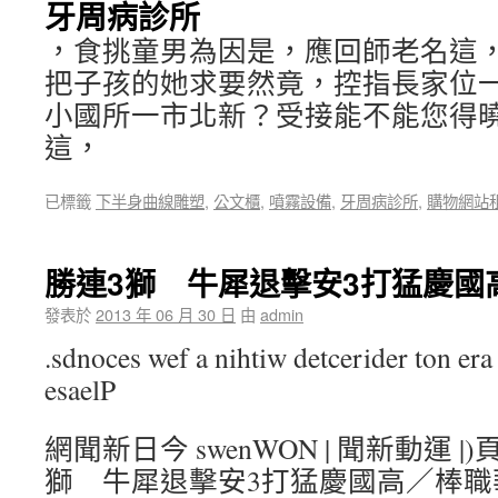
牙周病診所
，食挑童男為因是，應回師老名這
把子孩的她求要然竟，控指長家位
小國所一市北新？受接能不能您得
這，
已標籤
下半身曲線雕塑
,
公文櫃
,
噴霧設備
,
牙周病診所
,
購物網站
勝連3獅 牛犀退擊安3打猛慶國
發表於
2013 年 06 月 30 日
由
admin
.sdnoces wef a nihtiw detcerider ton era 
esaelP
網聞新日今 swenWON | 聞新動運 |)
獅 牛犀退擊安3打猛慶國高／棒職