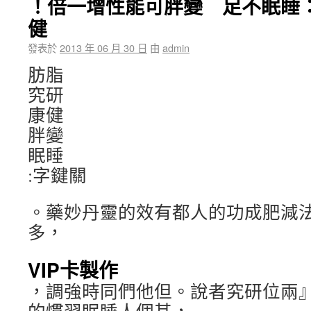
！倍一增性能可胖變 足不眠睡
健
發表於
2013 年 06 月 30 日
由
admin
肪脂
究研
康健
胖變
眠睡
:字鍵關
。藥妙丹靈的效有都人的功成肥減
多，
VIP卡製作
，調強時同們他但。說者究研位兩