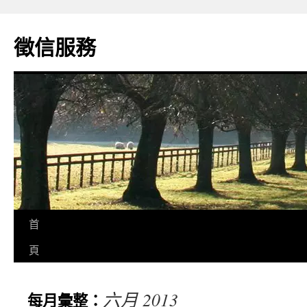
徵信服務
首
頁
六月 2013
每月彙整：