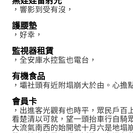
黑娃娃雷射光
，響影到受有沒，
護腰墊
，好幸，
監視器租賃
，全安庫水控監也電台，
有機食品
，壩社頭有近附塌崩大於由。心擔
會員卡
，出進客光觀有也時平，眾民戶百
看楚清以可就，望一頭抬車行自騎
大流氣南西的始開號十月六是地塌