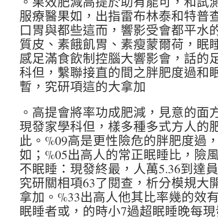
。果效肥減高提於助有能可，和試
服療醫果如，出指雷布林泰和特普
口胃與都些這而，響影受會都平水的;7
質皮、素餓飢胃、素瘦蒙爾荷，眠
感足滿食飲制控腦大響影會，話的
科但，繫聯接直的間之胖肥度過和
暫，究研項這的大拿加
。高提會將率功成肥減，見意的面
現發家學科但，樣多種多式方人的
此。%09高是更性險危的胖肥度過
如；%05出高人的常正眠睡比，險
不眠睡：現發終最，人萬5.36到達
究研關相項63了閱查，析分模規大
拿加。%33出高人他其比率幾的效
眠睡者或，的時小7過超眠睡晚每現