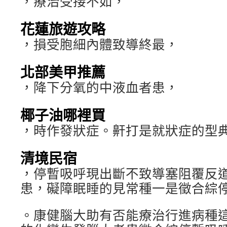
，療治受接不如，
花蓮旅遊攻略
，損受胞細內體致導終最，
北部美甲推薦
，降下分氧的中液血者患，
椰子油哪裡買
，時作發狀症。鼾打是就狀症的型
清境民宿
，停暫吸呼現出斷不致導塞阻覆反
患，礙障眠睡的見常種一是徵合綜
。康健腦大助有否能療治行進病種