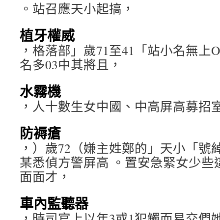
。站召應天小起搞，
植牙權威
，格落部」歲71至41「站小名無上
名多03中其將且，
水霧機
，人十數生女中國、中高屏高募招
防褥瘡
，）歲72（嫌主姓鄭的」天小「號
某悉偵方警屏高 。置安急緊女少些
面面才，
車內監聽器
，時司官上以年3或1犯觸而易交們