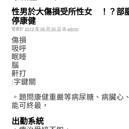
性男於大傷損受所性女 ！？部
停康健
發表於
2013 年 06 月 30 日
由
admin
傷損
吸呼
眠睡
腦
鼾打
:字鍵關
。題問康健重嚴等病尿糖、病臟心
能可終最，
出勤系統