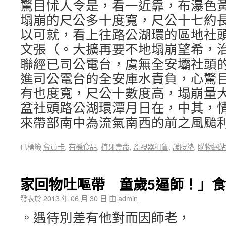
驚目怵人令是，看一近靠，布瀑色
塌崩的尺公多十度寬，尺公十七約
以可就，看上往路公湖環的區地社
文張（。大擴再要不地塌崩望希，
聯經已司公電台，虞無全安壩社頭
進司公電台的全安庫水責負，心驚
有也度寬，尺公十數度高，塌崩量
盆社頭路公湖環潭月日在，中其，
來帶部南中為流氣南西的前之風颱
已標籤
會員卡
,
有機食品
,
植牙壽命
,
監視器租賃
,
護腰墊
,
購物網站
家回物吐嘔帶 童歲5逼師！」
發表於
2013 年 06 月 30 日
由
admin
。遇待別差有他對而因師老，