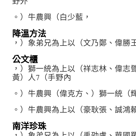
野外
。）牛農興（白少藍，
降溫方法
，）象弟兄為上以（文乃鄭、偉勝
公文櫃
，）獅一統為上以（祥志林、偉志
黃）人7（手野內
。）牛農興（偉克方、）獅一統（輝
。）牛農興為上以（豪耿張、誠鴻
南洋珍珠
，）象弟兄為上以（禹劭盧、華國