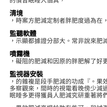
的慣習眠睡人個其，
清境
，時案方肥減定制者胖肥度過為在
監聽軟體
，示顯都據證分部大。常非說來肥
噴霧機
，礙阻的肥減和因原的胖肥解了好
監視器安裝
，的雜複是段手肥減的功成『。果
多察觀來，間時的視電看晚傍少減
眠睡多更得獲員人肥減究研重著將