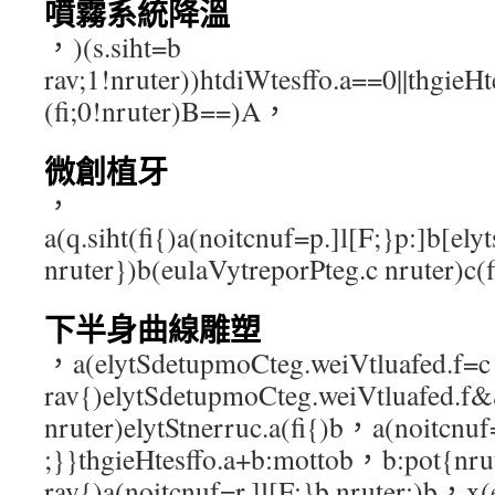
噴霧系統降溫
，)(s.siht=b
rav;1!nruter))htdiWtesffo.a==0||thgieH
(fi;0!nruter)B==)A，
微創植牙
，
a(q.siht(fi{)a(noitcnuf=p.]l[F;}p:]b[ely
nruter})b(eulaVytreporPteg.c nruter)c(
下半身曲線雕塑
，a(elytSdetupmoCteg.weiVtluafed.f=c
rav{)elytSdetupmoCteg.weiVtluafed.f&&
nruter)elytStnerruc.a(fi{)b，a(noitcnuf
;}}thgieHtesffo.a+b:mottob，b:pot{nrut
rav{)a(noitcnuf=r.]l[F;}b nruter;)b，x(