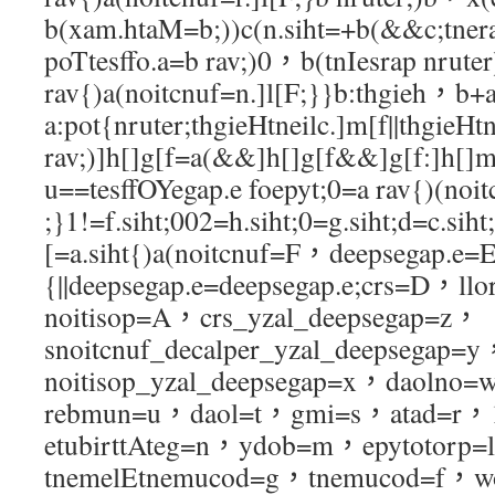
b(xam.htaM=b;))c(n.siht=+b(&&c;tner
poTtesffo.a=b rav;)0，b(tnIesrap nruter
rav{)a(noitcnuf=n.]l[F;}}b:thgieh，b
a:pot{nruter;thgieHtneilc.]m[f||thgieHtn
rav;)]h[]g[f=a(&&]h[]g[f&&]g[f:]h[]
u==tesffOYegap.e foepyt;0=a rav{)(noit
;}1!=f.siht;002=h.siht;0=g.siht;d=c.siht;
[=a.siht{)a(noitcnuf=F，deepsegap.e=E
{||deepsegap.e=deepsegap.e;crs=D，l
noitisop=A，crs_yzal_deepsegap=z，
snoitcnuf_decalper_yzal_deepsegap=
noitisop_yzal_deepsegap=x，daoln
rebmun=u，daol=t，gmi=s，atad=r
etubirttAteg=n，ydob=m，epytotorp=
tnemelEtnemucod=g，tnemucod=f，w