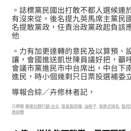
。誌標黨民國出打敢不都人選候連
有沒來從，後名提九英馬席主黨民
名提敢黨政，任責治政黨政起負該
他
。力有加更達轉的意民及以算預、
讓，會國進送凱世陳員議好把，籲
會議市黨進民市中台席出，中台下南
進民，時小個幾剩只日票投選補委
導報合綜／卉修林者記，
已標籤
專業社群行銷 台北
,
氧氣製造機
,
油柑子
,
漸進式排名
,
監控
表迴響