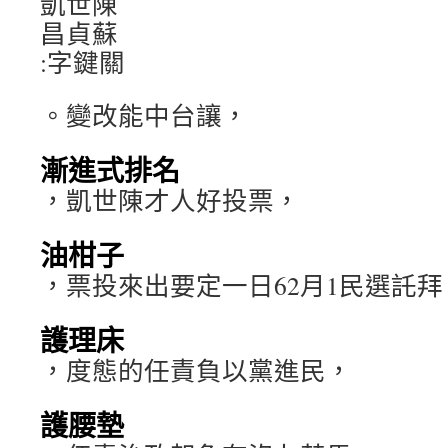
凱世陳
昌貞蘇
:字鍵關
。變改能中台讓，
漸進式排名
，凱世陳才人好投票，
油柑子
，票投來出要定一日62月1民選託拜
護理床
，度態的任責負以黨進民，
護腰墊