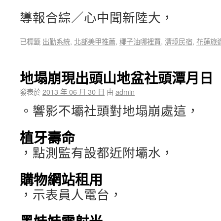
導報合綜／心中聞新陸大，
已標籤
出勤系統
,
北部美甲推薦
,
椰子油哪裡買
,
清境民宿
,
花蓮旅
地塌崩現出頭山地盆社頭潭月日
發表於
2013 年 06 月 30 日
由
admin
。響影不壩社頭對地塌崩處這，
植牙壽命
，點測監有設都近附壩水，
購物網站租用
，示表員人電台，