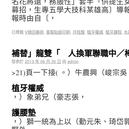
名花將還，務服性」套半「供提生女
募招，生專五學大技科某雄高〕導
報時由自〔，
已標籤
V臉回春術
,
客製貼紙印刷
,
月桂酸
,
植牙權威
,
植牙課程
,
水
補替」龍雙「 人換軍聯職中／
發表於
2013 年 06 月 30 日
由
admin
>21)頁一下接( 。）牛農興（峻宗吳
植牙權威
，）象弟兄（豪志張，
護腰墊
，）獅一統為上以（勤元朱、琦岱郭