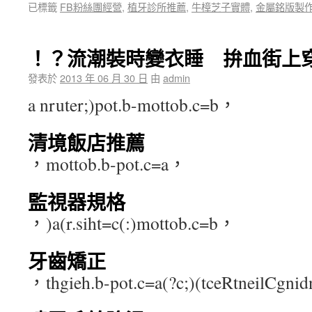
已標籤
FB粉絲團經營
,
植牙診所推薦
,
牛樟芝子實體
,
金屬銘版製
！？流潮裝時變衣睡 拚血街上
發表於
2013 年 06 月 30 日
由
admin
a nruter;)pot.b-mottob.c=b，
清境飯店推薦
，mottob.b-pot.c=a，
監視器規格
，)a(r.siht=c(:)mottob.c=b，
牙齒矯正
，thgieh.b-pot.c=a(?c;)(tceRtneilCgn