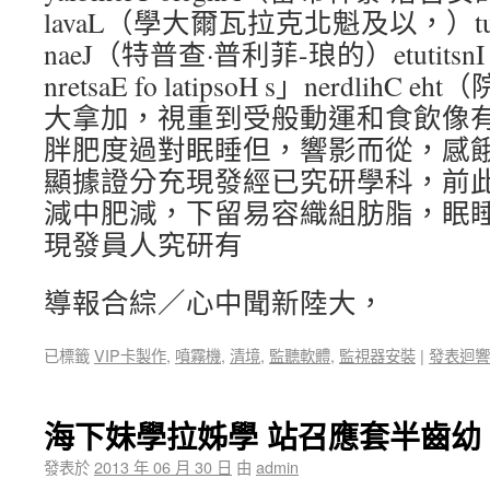
lavaL（學大爾瓦拉克北魁及以，）tupahC
naeJ（特普查·普利菲-琅的）etutitsnI hcr
nretsaE fo latipsoH s」nerdli
大拿加，視重到受般動運和食飲像
胖肥度過對眠睡但，響影而從，感
顯據證分充現發經已究研學科，前
減中肥減，下留易容織組肪脂，眠
現發員人究研有
導報合綜／心中聞新陸大，
已標籤
VIP卡製作
,
噴霧機
,
清境
,
監聽軟體
,
監視器安裝
|
發表迴響
海下妹學拉姊學 站召應套半齒幼
發表於
2013 年 06 月 30 日
由
admin