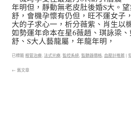
年明但，靜動無老皮肚後婚S大。
舒，會機孕懷有仍但，旺不運女子
大的子求心一，析分薇紫、肖生以
如勢運年命本在星6薇趙、琪詠梁、
舒、S大人藝龍屬，年龍年明，
已標籤
根管治療
,
法式光療
,
監控系統
,
監聽器價格
,
血壓計推薦
|
←
舊文章