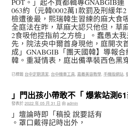
POT。」起不買都輯專GNABGIB
063約（元韓0002萬1款罰及刑緩年
檢遭後最，熙瑞韓生習練的麻大食
全庭法在昨，草麻大認只他但，草麻
2食吸他控指前之方檢」。蠢愚太我
先，院法央中爾首身現他，庭開次首
成」GNABGIB「團天國韓】導報
韓。重凝情表，庭出備準裝西色黑穿
已標籤
台中定期清潔
,
台中機車工具
,
嘉義美容教學
,
手機版網站
,
」門出孩小帶敢不「 爆紫站測6
發表於
2022 年 05 月 31 日
由
admin
」壇論時即「稿投 說要話有
。罩口戴得記時出外，