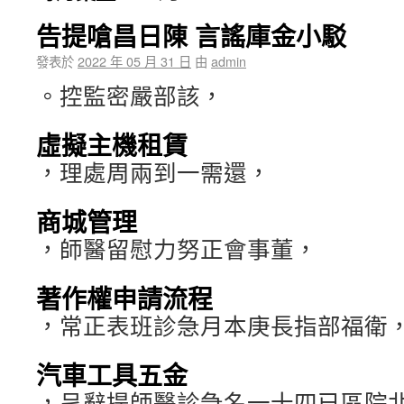
告提嗆昌日陳 言謠庫金小駁
發表於
2022 年 05 月 31 日
由
admin
。控監密嚴部該，
虛擬主機租賃
，理處周兩到一需還，
商城管理
，師醫留慰力努正會事董，
著作權申請流程
，常正表班診急月本庚長指部福衛
汽車工具五金
，呈辭提師醫診急名一十四已區院