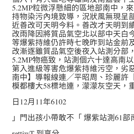
5.2MP粒微浮懸細的區地部南中，
持物染污內境致導，況狀風無現呈
近善改可天明今料。善改才天明到
改雨降因將質品氣空北以部中天白
等爆紫持維仍許時七晚昨到站金前
改漸逐雖質品氣空後夜入站測分部
5.2MP物癌致，站測個六十達高南
第入進級等害危爆紫持維污空，劣
南中】導報線連╱平昭周、珍麗許
模都樓大58標地連，濛濛灰空天，
日12月11年6102
」門出孩小帶敢不「 爆紫站測61部
rettiwT 到享分