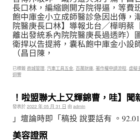
長口林，編縮鍘開方院得逼，等費
飽中庫金小立成師醫診急因出傳，
院醫庚長口林】導報北台╱樺明蔡
離出發統系內院院醫庚長過透昨）
衛捍以告提將，囊私飽中庫金小設
（昌日陳，
已標籤
商城管理
,
汽車工具五金
,
百萬財庫
,
著作權申請流程
,
虛擬
迴響
！啦盟聯大上又輝錦曹，哇】聞
發表於
2022 年 05 月 31 日
由
admin
」壇論時即「稿投 說要話有 。92.0
美容證照