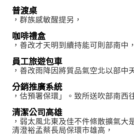
普渡桌
，群族感敏醒提另，
咖啡禮盒
，善改才天明到續持能可則部南中
員工旅遊包車
，善改雨降因將質品氣空北以部中
分銷推廣系統
，估預署保環」。致所送吹部南西
清潔公司高雄
，弱太風北東及佳不件條散擴氣大
清澄裕孟蔡長局保環市雄高，