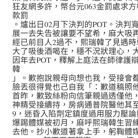
狂友網多許，幣台元063金罰處求方
款罰
。爐出日02月下決判的POT。決判
展一去失告被讓要不望希，麻大吸再
經已前目人2過不，熙瑞韓了見遇時
大了吸後酒喝在，穩不況狀理心，
因年去POT，釋解上庭法在師律護
韓
」。歉抱說親母向想也我，受接會
臉丟很得覺也己自我「：歉道稿照
首昨，歉致絲粉向信筆親過透僅他
神精受接續持，房病通普院醫他其
9，迷昏入陷劑定鎮度過用服力壓論
爆踢體媒被初月，麻呼熙瑞韓生習練
去他。抄小歉道著拿上手，躬鞠體