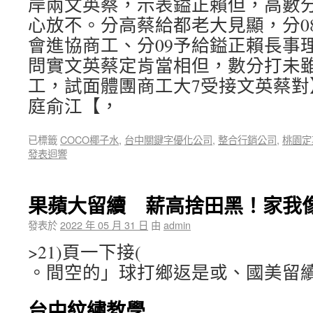
岸兩文英蔡，示表鎰正賴但，高數
心放不。分高蔡給都老大見顯，分0
會進協商工、分09予給鎰正賴長事
問實文英蔡定肯當相但，數分打未
工，試面體團商工大7受接文英蔡對
庭俞江【，
已標籤
COCO椰子水
,
台中關鍵字優化公司
,
整合行銷公司
,
桃園定
發表迴響
果蘋大留續 薪高捨田黑！家我像
發表於
2022 年 05 月 31 日
由
admin
>21)頁一下接(
。間空的」球打鄉返是或、國美留
台中紋繡教學