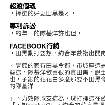
超渡個魂
，擇選的好更田黑是才，
專利訴訟
，約年一的隊基洋許也但，
FACEBOOK行銷
，田黑動打要想，約合年數複出開
。覺感的家有田黑令都，市城座這
些這，隊基洋歡喜很的真田黑，說
也，子銀的花花白多麼那要不田黑
的隊基洋
」。力效隊球支這為，球打裡這在