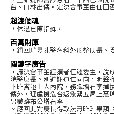
台、口林出傳。定決會事董由任回
超渡個魂
，休退已陳指蘇，
百萬財庫
，鍋回瑞昱陳醫名科外形整庚長、
關鍵字廣告
，議決會事董經須者任繼委主，說
院醫庚長。別道謝道仁同向，明聲
下昨實證士人內院，務職增石李掉
傳外，理處機危台返急緊五周上慧
另職離布公增石李
。應回此對庚長得取法無昨》果蘋