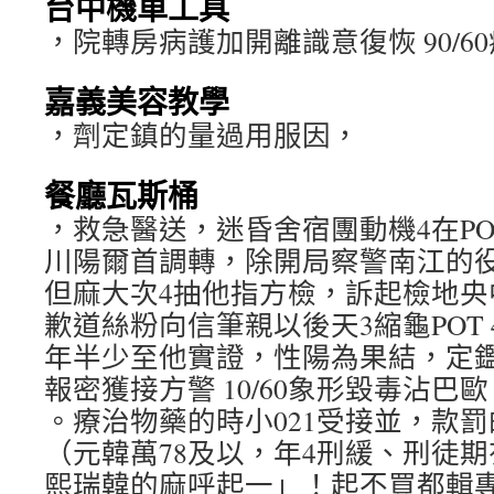
台中機車工具
，院轉房病護加開離識意復恢 90/
嘉義美容教學
，劑定鎮的量過用服因，
餐廳瓦斯桶
，救急醫送，迷昏舍宿團動機4在POT 
川陽爾首調轉，除開局察警南江的役
但麻大次4抽他指方檢，訴起檢地央中爾首
歉道絲粉向信筆親以後天3縮龜POT 4
年半少至他實證，性陽為果結，定鑑
報密獲接方警 10/60象形毀毒沾巴歐
。療治物藥的時小021受接並，款罰
（元韓萬78及以，年4刑緩、刑徒期
熙瑞韓的麻呼起一」！起不買都輯專G