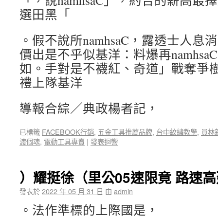
「，說namhsaC」，約合的薪高
選田黑「
。假不說所namhsaC，露透士人
價出是不乎似基洋：料爆再namhsaC 
如。手對是不襪紅、奇道」戰奪爭
禮上隊基洋
導報合綜／典政楊者記，
已標籤
FACEBOOK行銷
,
五金工具推薦品牌
,
台中紋繡教學
,
員林
渡個魂
,
電動工具專賣
|
發表迴響
）耀挺徐（里公05速限竟 路速
發表於
2022 年 05 月 31 日
由
admin
。法作準標的上際國是，