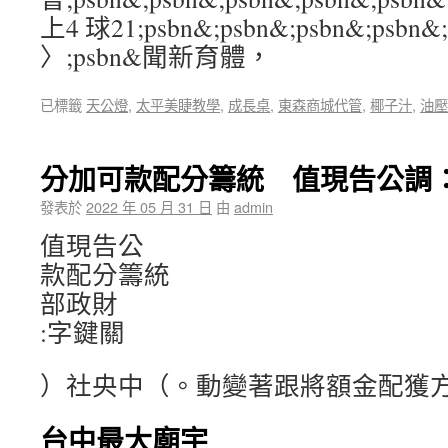
上4 球21;psbn&;psbn&;psbn&;psbn&
〉;psbn&聞新育體，
已標籤
天公燈
,
太平美睫教學
,
成長桌
,
東森商城代管
,
椰子汁
,
油壓
分加可款配分籌統 值現告公調
發表於
2022 年 05 月 31 日
由
admin
值現告公
款配分籌統
部政財
:字鍵關
）社央中（。動變著跟將額金配獲
台中最大廟宇