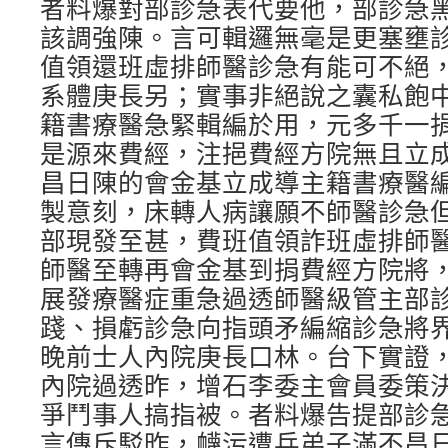
者料爆對部診急表代要他，部診急
該調強陳。言可輯邏無毫是更塞壅
值領還班虛排師醫診急有能可不絕
系體庚長另；實事非絕說之囊私飽
籍書療醫急緊輯編於用，元多千一
是源來費經，注挹費經方院無且立
昌日陳的會金基立成導主籍書療醫
製意刻，床轉人病讓願不師醫診急
部現發至甚，費班值領詐班虛排師
師醫至轉再會金基到捐費經方院將
展發療醫症重急過透師醫級管主部
踐、損虧診急向指頭矛編縮診急將
晚前士人內院庚長口林。台下實證
內院過透昨，增石李委主會員委策
爭鬥事人搞指被。者料爆告提部診
言傳斥駁昨，衊污遭兵弟子滿不昌