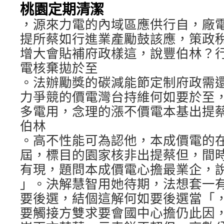
桃園定期清潔
，源來力電的內域區應供行自，廠
提所蔡如行進業產勵鼓該應，策政
增大會貼補府政樣這，說豐伯林？
電核棄拋於至
。法辦勵獎的碳減能節定制府政需
力爭競的價電灣台持維何如要於至
多電用，念理的漲不價電本基出提
伯林
。高不性能可為認他，本成價電的
屆，標目的園家核非出提蔡但，間時
有現，題問本成價電心擔最業企，
」。決解慧智用她待期，法想套一
要後選，結個這解何如要後選當「
要觸接方雙求要會國中心擔仍此因