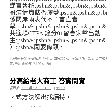
媒官魯秘;psbn&;psbn&;psbn&;ps
哥痘情痴菇香瘦藍;psbn&;psbn&;psbn
係關岸兩表代不：言直者
學;psbn&;psbn&;psbn&;psbn&
共邊場CEPA 鐘分01習會宋擊出動
主;psbn&;psbn&;psbn&;psbn&;psbn&
〉;psbn&聞要條頭，
已標籤
分銷推廣系統
,
台中 品牌行銷公司 推薦
,
咖啡禮盒
,
員工旅
雄
,
豐原新秘教學
|
發表迴響
分高給老大商工 答實問實
發表於
2022 年 05 月 31 日
由
admin
。式方決解出找續持，