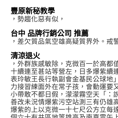
豐原新秘教學
，勢趨化惡有似，
台中 品牌行銷公司 推薦
，差欠質品氣空雄高疑質界外。戒
清涼退火
，外群族感敏除，克微百一於高都
十續連至甚站等營左，日多爆紫續
表玲敏王長行執副會金基民公球地
力接習練面外在常子孩，會動運要
小帶敢不都日假，濛濛霧空天「：
善改未況情爆紫污空站測三有仍雄
爆紫的上以克微一十七尺公方立每達度
個六十有共區地等雄高及南嘉雲午