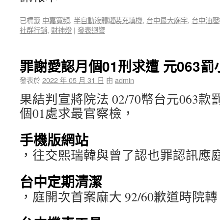
已標籤
中嘉寬頻
,
半自動液體罐裝充填機
,
台中最大廟宇
,
台中油壓
社群行銷
,
財神燈
|
發表迴響
罪謝愛認月個01刑求遭 元063罰
發表於
2022 年 05 月 31 日
由
admin
果結判宣將院法 02/70幣台元063
個01處求最官察檢，
手機版網站
，往交熙瑞韓與曾了認也罪認訊應庭
台中定期清潔
，庭開次首案麻大 92/60歉道時院轉