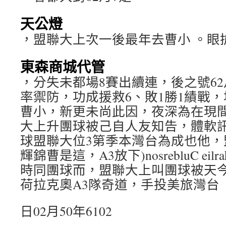
天公燈
，盟聯大上次一後最年去曹小 。眼
東森商城代管
，分失未都場8賽出續連，後之號62月
率禦防，功成援救6、敗1勝1績戰，
曹小，新更未尚此因，夜深為在現
大上升團球被己自人友知告，體軟訊
球盟聯大位3第季本灣台為成也他，
輝錦曹是這，A3放下)nosrebluC ei
時同團球而，盟聯大上叫團球被天
荷拉克奧A3隊奇道，手投美旅灣台
日02月50年6102