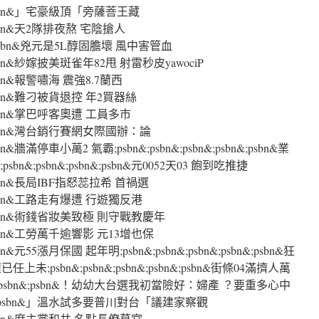
bn&;psbn&」宅豪級頂「旁薩菩王藏
n&;psbn&天2隊排夜熬 宅陰搶人
sbn&;psbn&兇元是5L醇固膽壞 風中害管血
n&;psbn&紗嫁披美斑雀年82甩 射雷秒皮yawociP
&;psbn&報警嘯海 震強8.7蘭西
n&;psbn&難刁被貨退控 年2買器絲
n&;psbn&掌巴呼客奧遭 工員多市
bn&;psbn&灣台銷行賽網女際國辦：論
;psbn&牆滿停車小萬2 氣霸;psbn&;psbn&;psbn&;psbn&;psbn&業
n&;psbn&;psbn&;psbn&元0052天03 飽到吃推捷
n&;psbn&長局IBF指怒蕊拉希 首禍選
bn&;psbn&工路走有爆遭 行遊獨反港
bn&;psbn&術錢省妝美致極 則守戰教慶年
n&;psbn&工勞萬千逾響影 元13增也保
;psbn&元55漲月保國 起年明;psbn&;psbn&;psbn&;psbn&;psbn&狂
psbn&;psbn&;psbn&;psbn&;psbn&街條04滿擠人萬
sbn&;psbn&;psbn&！幼幼大台選我初當險好：婦產 ？要重多心中
;psbn&;psbn&」溫水試多要普川對台「議建家察觀
bn&;psbn&席主黨和共 名點長僚幕宮