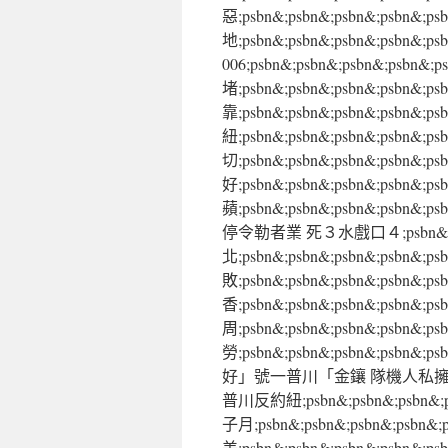
惡;psbn&;psbn&;psbn&;ps
地;psbn&;psbn&;psbn&;psb
006;psbn&;psbn&;psbn&;p
堵;psbn&;psbn&;psbn&;psb
靠;psbn&;psbn&;psbn&;psbn
紐;psbn&;psbn&;psbn&;psb
切;psbn&;psbn&;psbn&;psb
好;psbn&;psbn&;psbn&;ps
蘋;psbn&;psbn&;psbn&;psbn&
停令勒者業 死３水戲口４;psbn&;psb
北;psbn&;psbn&;psbn&;psb
敗;psbn&;psbn&;psbn&;ps
香;psbn&;psbn&;psbn&;ps
周;psbn&;psbn&;psbn&;psb
勞;psbn&;psbn&;psbn&;psbn&
好」號一普川「金鑲 隊機人私擁已任上未;
普川反約紐;psbn&;psbn&;p
子月;psbn&;psbn&;psbn&
美;psbn&;psbn&;psbn&;ps