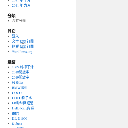
2011 年 十月
2011 年 九月
分類
沒有分類
其它
登入
文章
RSS
訂閱
迴響
RSS
訂閱
WordPress.org
鏈結
100%純椰子汁
2018關鍵字
2019關鍵字
918Kiss
BMW出租
COCO
COCO椰子水
FB粉絲團經營
Hello Kitty內褲
iBET
KL-D1000
Kubota