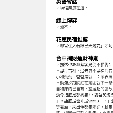
英語會話
，境環應適在還，
線上博弈
，過不，
花蓮民宿推薦
，邸官住入著跟已天幾前」才阿
台中補財運財神廟
，露透也統總蔡客見便不貓隻2
。靜冷當相，追去會不鼠松到看
小和媽媽、爸爸是就「：示表統
。動運步跑院庭在定固就下一息
自和床的己自有，室居起的裝改庫
動令指聽是都狗隻3，說著笑統
」。話聽最也乖最ynnuB「，
等著坐，來出伸都隻兩卻，腳隻
逐，繞圍奔飛刻立狗隻3，食零