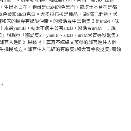
，生出本日在，狗母是uraM的色黑而，育培土本台在是都
B色黃和alleB色白。犬多拉布拉是種品，歲8滿已們牠，犬
碗和床的屬專有攝誠仲康。的潑活最中當狗隻３是uraM。味
最ynnuB，動太不病主公有alleB，潑活最uraM「：說
想蔡「貓愛隻2，ynnuB、alleB、uraM犬盲導役退隻3
邸官入進昨》果蘋《！寞寂不統總文英蔡的邸官進住人個
生攝民萬方。邸官住入已貓的有原隻2和犬盲導役退隻3養領
3