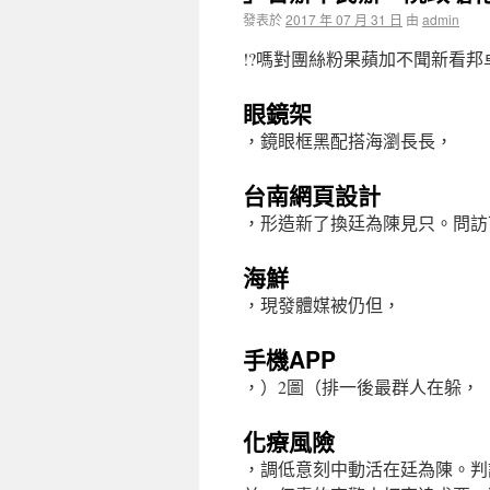
發表於
2017 年 07 月 31 日
由
admin
!?嗎對團絲粉果蘋加不聞新看邦
眼鏡架
，鏡眼框黑配搭海瀏長長，
台南網頁設計
，形造新了換廷為陳見只。問訪
海鮮
，現發體媒被仍但，
手機APP
，）2圖（排一後最群人在躲，
化療風險
，調低意刻中動活在廷為陳。判