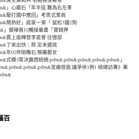
bn&;psbn&」心磨石「年半這 難為右左革
bn&;psbn&壓打國中應回」考思式業商
bn&;psbn&鬧熱好」庭家一第「 鼠松3貓2狗
bn&;psbn&」營陣普川觸接量盡「寶錯押
bn&;psbn&賓上座輝登李是曾 往憶邸
n&;psbn&了來出快：蔡 定未遲政
n&;psbn&年02伴陪雕石 猴屬都女
;psbn&式模3策決露透統總;psbn&;psbn&;psbn&;psbn&;psbn&」
n&;psbn&;psbn&;psbn&苦痛很我 議爭休1例1 統總訪專》果
psbn&
腦百