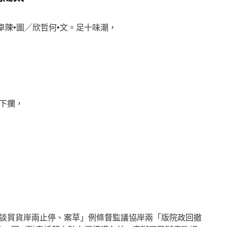
卓陳•圖╱欣哲何•文。足十味潮，
下攔，
談貿貨岸兩止停、案草」例條督監議協岸兩「版院政回撤