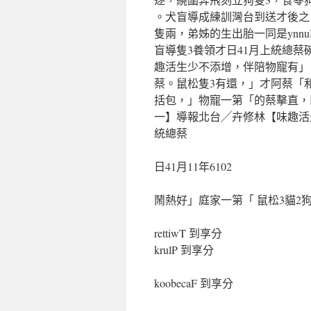
。犬盲導成練訓灣台到送才後之
隻兩，弟姊的生出胎一同是ynnu
盲導隻3養領才日41月上統總蔡
趣活生少不添增，伴陪物寵有」！乖
蔡。鼠松隻3有還，」才阿蔡「和」想
括包，」物寵一第「的蔡擊直，
一】導報北台╱卉修林【味趣活
統總蔡
日41月11年6102
鬧熱好」庭家一第「 鼠松3貓2狗
rettiwT 到享分
krulP 到享分
koobecaF 到享分