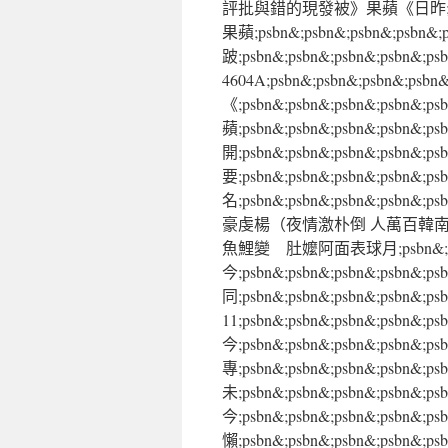
評批與錯的現發被》果蘋《日昨;psbn
果蘋;psbn&;psbn&;psbn&;
跛;psbn&;psbn&;psbn&;p
4604A;psbn&;psbn&;psbn&;
《;psbn&;psbn&;psbn&;
蘋;psbn&;psbn&;psbn&;p
開;psbn&;psbn&;psbn&;psb
要;psbn&;psbn&;psbn&;p
名;psbn&;psbn&;psbn&;psbn&
豪虔楊（夜情激朴倒 人萬百韓南：論評點焦
魚鯉變 肚嬤阿面表球月;psbn&;psb
今;psbn&;psbn&;psbn&;ps
同;psbn&;psbn&;psbn&;p
11;psbn&;psbn&;psbn&;ps
今;psbn&;psbn&;psbn&;ps
專;psbn&;psbn&;psbn&;ps
未;psbn&;psbn&;psbn&;ps
今;psbn&;psbn&;psbn&;
懶;psbn&;psbn&;psbn&;psb