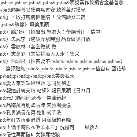
&;psbn&;psbn&;psbn&;psbn&明說業作款捐會金基善慈
psbn&;psbn&顧照善妥獲弟癌置安 款善萬57獲兄
sbn&;psbn&」。敗打魔病把他陪「 父癌顧女二高
psbn&;psbn&稿徵》壇論果蘋
psbn&;psbn&）鵬飛何（招狠出 想膽大：學絕普川：信中
sbn&;psbn&）忠武李（碗破弄緊呷別 品食區災日放
n&;psbn&）雲麗林（套全做就 做
sbn&;psbn&）志育劉（文論拼魔入火走：集采
;psbn&）泊理飛（怕害要不;psbn&;psbn&;psbn&;psbn&;psbn&）
;psbn&;psbn&;psbn&;psbn&;psbn&信自有 圖花菊
n&;psbn&;psbn&;psbn&美最我天
bn&;psbn&愛人家乏缺是說她 志同反到志
sbn&;psbn&報速計統天每 站網》報日果蘋《日21月
bn&;psbn&元3.0降油汽起今：價油新起
bn&;psbn&品精萬百刷盜賊陸 客旅場機偷
bn&;psbn&孔鼻滿長花菜 挖亂就手洗
bn&;psbn&年81等再要過錯 月滿級超有晚
psbn&;psbn&！價半時限衣毛羊本日」洗機可「！星救人
n&;psbn&侵性再頭破K 女醉屍撿狼