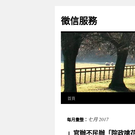
徵信服務
首頁
七月 2017
每月彙整：
」官辦不民辦「院政嗆