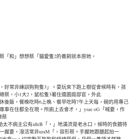
蔡「和」想想蔡「貓愛隻2的養飼就本原她，
，好常非練訓狗狗隻3」。耍玩來下跑上樹從會候時有，孩
總蔡，小1大2，鼠松隻3著住還園庭邸官，外此
休後飯，餐晚吃時6上晚、餐早吃時7午上天每，碗的用專己
車在住都全在現。所廁上去會才，」ysae oG「喊要，作
總蔡
」動太不病主公有alleB「，」地滿流是老水口，候時的食餵待
一握要，潑活常非uraM「，容形蔡。手握她跟腿起抬一
狗出拿一。切密動互狗狗和統總蔡但，月個一養領才然雖