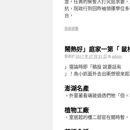
並，任責的察警人打究追求要，
抗，院政行到回昨袖領運學位多
台，
發表迴響
鬧熱好」庭家一第「 鼠松
發表於
2017 年 07 月 31 日
由
admin
」壇論時即「稿投 說要話有
」！鳥小抓面外去出衝想很來起
澎湖名產
，外窗著看璃玻過透們牠「但。
植物工廠
，室居起的樓二邸官在關時暫，