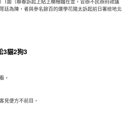
）1圖（聯春訴起上貼上欄柵鐵在並，官辦不民辦府政議
等廷為陳，者與參名餘百的運學花陽太訴起前日署檢地北
3貓2狗3
看，
客見便方不前目，