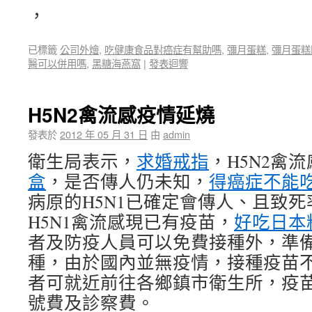
，
已標籤
公司外燴
,
吃健康食品對癌症有幫助嗎
,
彌月蛋糕
,
彌月蛋糕
醫可以併用嗎
,
黑糖海燕窩
|
發表迴響
H5N2禽流感疫情延燒
發表於
2012 年 05 月 31 日
由
admin
衛生局表示，
求婚戒指
，H5N2禽
盒
，是否傳人仍未知，
得癌症不能
病原的H5N1已確定會傳人、且致死
H5N1禽流感現已有疫苗，
好吃日本
者及防疫人員可以免費接種外，準
種，由於國內並無疫情，接種疫苗
者可就近前往各鄉鎮市衛生所，疫
號費及診察費。