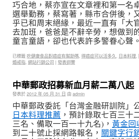
巧合地，蔡亦宣在文章裡和第一名
選舉勤務，蔡寫著，縣市合併後，
乎已和周末絕緣，最近一直有「大
去加班，爸爸是不辭辛勞，想做到
童言童語，卻也代表許多警眷心聲
已標籤
吃健康食品對癌症有幫助嗎
,
得癌症可以活多久
,
日本料理
,
婚戒指
,
網站行銷公司
|
發表迴響
中華郵政招募新血月薪二萬八起
發表於
2012 年 05 月 31 日
由
admin
中華郵政委託「台灣金融研訓院」
日本料理推薦
，預計錄取七百三十二
三名、備取一百一十九名)，
黃金回
到二十號止採網路報名，
關鍵字行