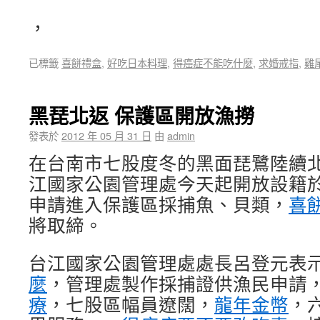
，
已標籤
喜餅禮盒
,
好吃日本料理
,
得癌症不能吃什麼
,
求婚戒指
,
雞
黑琵北返 保護區開放漁撈
發表於
2012 年 05 月 31 日
由
admin
在台南市七股度冬的黑面琵鷺陸續
江國家公園管理處今天起開放設籍
申請進入保護區採捕魚、貝類，
喜
將取締。
台江國家公園管理處處長呂登元表
麼
，管理處製作採捕證供漁民申請
療
，七股區幅員遼闊，
龍年金幣
，