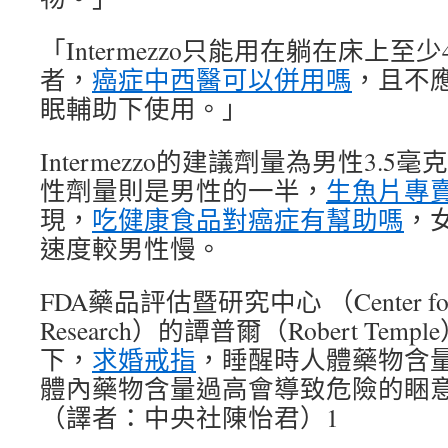
「Intermezzo只能用在躺在床上
者，
癌症中西醫可以併用嗎
，且不
眠輔助下使用。」
Intermezzo的建議劑量為男性3.5毫
性劑量則是男性的一半，
生魚片專
現，
吃健康食品對癌症有幫助嗎
，女
速度較男性慢。
FDA藥品評估暨研究中心 （Center for Dr
Research）的譚普爾（Robert Te
下，
求婚戒指
，睡醒時人體藥物含
體內藥物含量過高會導致危險的睏
（譯者：中央社陳怡君）1