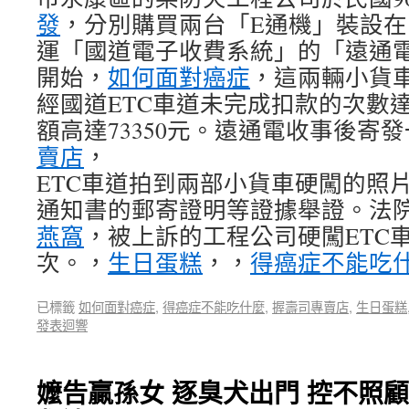
發
，分別購買兩台「E通機」裝設
運「國道電子收費系統」的「遠通電
開始，
如何面對癌症
，這兩輛小貨
經國道ETC車道未完成扣款的次數達
額高達73350元。遠通電收事後寄
賣店
，
ETC車道拍到兩部小貨車硬闖的照
通知書的郵寄證明等證據舉證。法
燕窩
，被上訴的工程公司硬闖ETC
次。，
生日蛋糕
，，
得癌症不能吃
已標籤
如何面對癌症
,
得癌症不能吃什麼
,
握壽司專賣店
,
生日蛋糕
發表迴響
嬤告贏孫女 逐臭犬出門 控不照