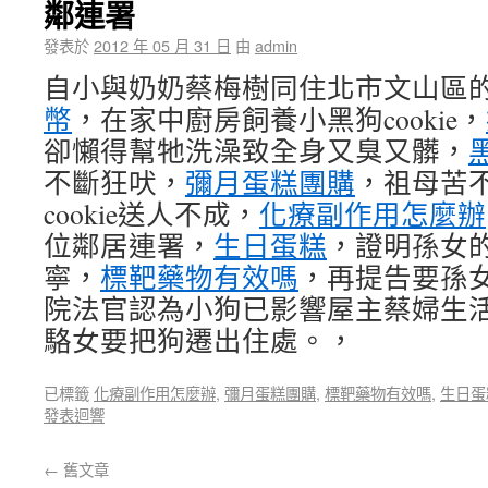
鄰連署
發表於
2012 年 05 月 31 日
由
admin
自小與奶奶蔡梅樹同住北市文山區
幣
，在家中廚房飼養小黑狗cookie，
卻懶得幫牠洗澡致全身又臭又髒，
不斷狂吠，
彌月蛋糕團購
，祖母苦
cookie送人不成，
化療副作用怎麼辦
位鄰居連署，
生日蛋糕
，證明孫女
寧，
標靶藥物有效嗎
，再提告要孫
院法官認為小狗已影響屋主蔡婦生
駱女要把狗遷出住處。，
已標籤
化療副作用怎麼辦
,
彌月蛋糕團購
,
標靶藥物有效嗎
,
生日蛋
發表迴響
←
舊文章