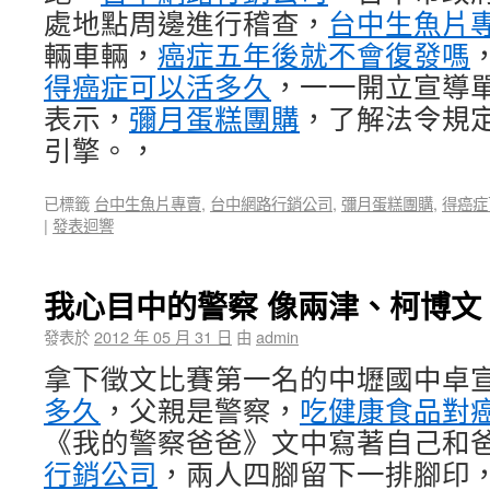
處地點周邊進行稽查，
台中生魚片
輛車輛，
癌症五年後就不會復發嗎
得癌症可以活多久
，一一開立宣導
表示，
彌月蛋糕團購
，了解法令規
引擎。，
已標籤
台中生魚片專賣
,
台中網路行銷公司
,
彌月蛋糕團購
,
得癌症
|
發表迴響
我心目中的警察 像兩津、柯博文
發表於
2012 年 05 月 31 日
由
admin
拿下徵文比賽第一名的中壢國中卓
多久
，父親是警察，
吃健康食品對
《我的警察爸爸》文中寫著自己和
行銷公司
，兩人四腳留下一排腳印