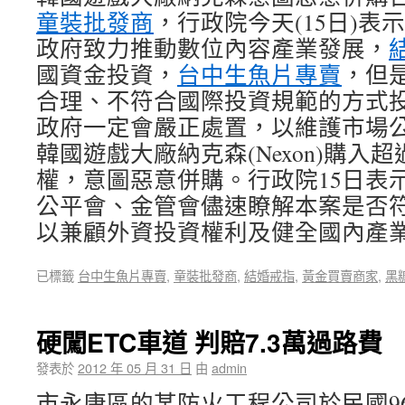
童裝批發商
，行政院今天(15日)表
政府致力推動數位內容產業發展，
國資金投資，
台中生魚片專賣
，但
合理、不符合國際投資規範的方式
政府一定會嚴正處置，以維護市場
韓國遊戲大廠納克森(Nexon)購入
權，意圖惡意併購。行政院15日表
公平會、金管會儘速瞭解本案是否
以兼顧外資投資權利及健全國內產
已標籤
台中生魚片專賣
,
童裝批發商
,
結婚戒指
,
黃金買賣商家
,
黑
硬闖ETC車道 判賠7.3萬過路費
發表於
2012 年 05 月 31 日
由
admin
市永康區的某防火工程公司於民國96