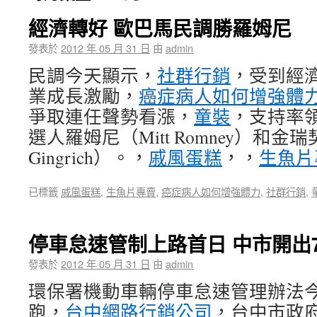
經濟轉好 歐巴馬民調勝羅姆尼
發表於
2012 年 05 月 31 日
由
admin
民調今天顯示，
社群行銷
，受到經
業成長激勵，
癌症病人如何增強體
爭取連任聲勢看漲，
童裝
，支持率
選人羅姆尼（Mitt Romney）和金瑞契
Gingrich）。，
戚風蛋糕
，，
生魚片
已標籤
戚風蛋糕
,
生魚片專賣
,
癌症病人如何增強體力
,
社群行銷
,
停車怠速管制上路首日 中市開出
發表於
2012 年 05 月 31 日
由
admin
環保署機動車輛停車怠速管理辦法今
跑，
台中網路行銷公司
，台中市政