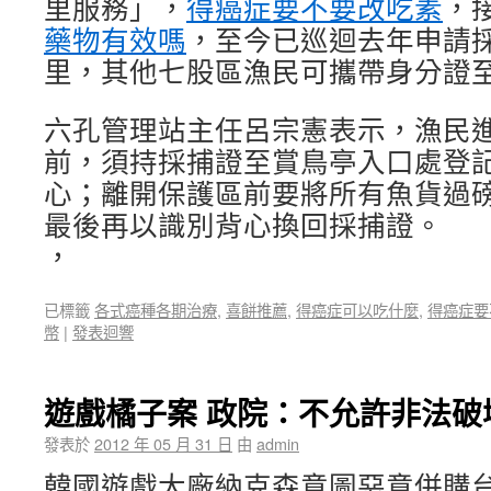
里服務」，
得癌症要不要改吃素
，
藥物有效嗎
，至今已巡迴去年申請
里，其他七股區漁民可攜帶身分證
六孔管理站主任呂宗憲表示，漁民
前，須持採捕證至賞鳥亭入口處登
心；離開保護區前要將所有魚貨過
最後再以識別背心換回採捕證。
，
已標籤
各式癌種各期治療
,
喜餅推薦
,
得癌症可以吃什麼
,
得癌症要
幣
|
發表迴響
遊戲橘子案 政院：不允許非法破
發表於
2012 年 05 月 31 日
由
admin
韓國遊戲大廠納克森意圖惡意併購