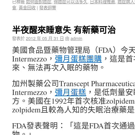
已標籤
如何面對癌症
,
得癌症可以活多久
,
日本料理推薦
,
癌症病人
會
,
黃金回收
|
發表迴響
半夜醒來睡意失 有新藥可治
發表於
2012 年 05 月 31 日
由
admin
美國食品暨藥物管理局（FDA）今
Intermezzo，
彌月蛋糕團購
，這是首
來、無法再次入眠的藥物。
加州製藥公司Transcept Pharmaceuti
Intermezzo，
彌月蛋糕
，是低劑量安眠藥
方。美國在1992年首次核准zolpide
zolpidem且較為人知的失眠治療藥是A
FDA發表聲明：「這是FDA首次通
物。」