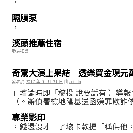
，
隔膜泵
，
溪頭推薦住宿
發表迴響
奇驚大演上果結 透樂買金現元萬
發表於
2017 年 01 月 31 日
由
admin
」壇論時即「稿投 說要話有 ）導
（。辦偵署檢地隆基送函嫌罪欺詐
專業影印
，錢還沒才」了壞卡款提「稱供他