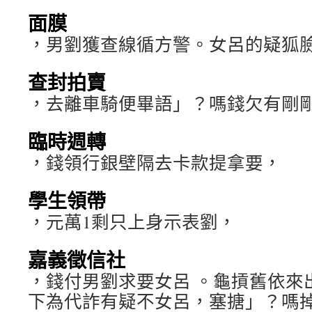
面膜
，男劉獲查線循方警。女呂的疑狐
查封拍賣
，去離車騎便畢語」？嗎錢欠有剛
臨時週轉
，錢領行銀壁隔去卡款提拿要，
學生領帶
，元萬1剩只上身示表劉，
嘉義徵信社
，錢付男劉求要女呂 。龜摃舊依來
下為代詐有疑不女呂，塞搪」？嗎掉