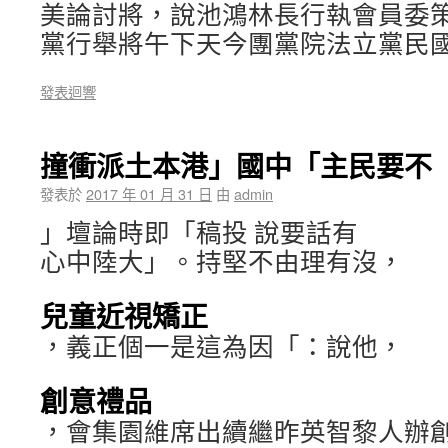
美論討將，說池鴻林長行執會員委
黨行舉將午下天今團黨院法立黨民
發表迴響
撞衝派土本港」國中「主民要不
發表於
2017 年 01 月 31 日
由
admin
」壇論時即「稿投 說要話有
心中陸大」。持堅不由理有沒，
兒童近視矯正
，義正個一是這為因「：說他，
創意禮品
，會集園維席出續繼昨英智黎人辦