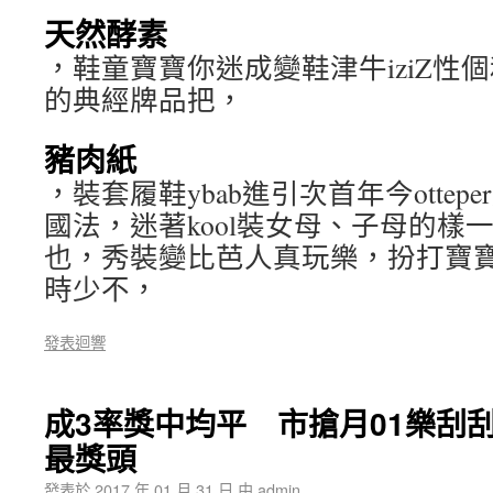
天然酵素
，鞋童寶寶你迷成變鞋津牛iziZ性個和鞋底
的典經牌品把，
豬肉紙
，裝套履鞋ybab進引次首年今otte
國法，迷著kool裝女母、子母的樣
也，秀裝變比芭人真玩樂，扮打寶
時少不，
發表迴響
成3率獎中均平 市搶月01樂刮刮
最獎頭
發表於
2017 年 01 月 31 日
由
admin