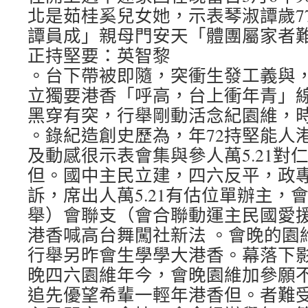
北是茹桂奚兒女她，示表琴淑譚歲7
譚員成」親母門安天「體團屬家者
正持堅要：英智黎
。台下帶被即隨，突衝生發工義與
立獨要港香「呼高，台上衝年青」
黑穿有突，行舉剛動活念紀園維，時
。錄紀造創史歷為，年72持堅能人
及動感很示表會集與參人萬5.21對
但。國中主民立建，四六反平，政
訴，席出人萬5.21有估位單辦主，
舉）會聯支（會合聯動運主民國愛
港香喊高台舞闖社新法 。會晚的園
行舉另昨會生學學大港香。幕落下
晚四六園維年今，會晚園維加參願
追先優望希輩一輕年港香但。者難