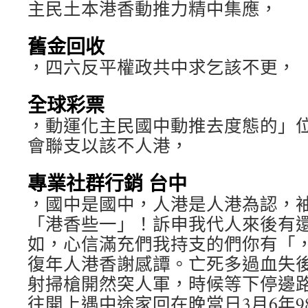
主民土本港香動推力精中集應，
舊金回收
，四六反平權政共中求乞該不更，
全球彩票
，動運化主民國中動推去度態的」
會聯支以該不人港，
專業社群行銷 台中
，國中是國中，人港是人港為認，
「港香些一」！訴申我代人來後有
如，心信滿充們我持支的們你有「
復年人港香謝感譚。亡死多過血失
射掃槍開然突人軍，時候等下停邊
往開上遇中途家回在晚當日3月6年9