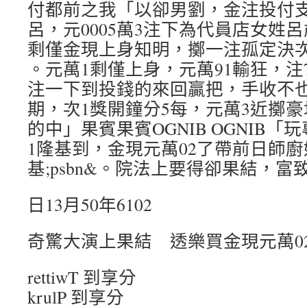
付都前之我「以卻男劉，金注投付
呂，元0005萬3注下為代員店女姓呂
剩僅金現上身知明，擲一注孤定決次
。元萬1剩僅上身，元萬91輸狂，注
注一下到投錢的來回贏把，手收不
期，次1獎開鐘分5每，元萬3近擲
的中」果賓果賓OGNIB OGNIB
1隆基到，金現元萬02了帶前日師廚
基;psbn&。院法上要得卻果結，富
日13月50年6102
奇驚大演上果結 透樂買金現元萬0
rettiwT 到享分
krulP 到享分