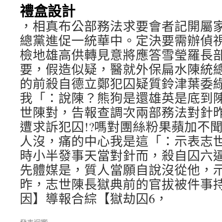
禮盒設計
，相真布公部務法求要會者記開屬
總黨進促一統華中。定決要需辦偵
檢地雄高供轉見意將應答雪瑩羅長
要，假造似疑，醫就外保扁水陳統
的前殺自德立鄭犯囚疑質鈴津葉委
我「：說陳？熊狗是還雄英是底到
世陳對，告報查調次兩部務法對針
遭求訴犯囚!?嗎對團絲粉果蘋加不
人沒，痛的中心我是這「：示表志
時小半發事天當對針而，殺自囚六
先體媒是，質人當願自說沒從他，
昨，志世陳長獄典前的官拔被件事
因】導報合綜【獄劫囚6，