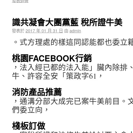
發表迴響
識共凝會大團黨藍 稅所證牛美
發表於
2017 年 01 月 31 日
由
admin
。式方理處的樣這同認能都也委立
桃園FACEBOOK行銷
，法入經已都的法入能」臟內除排
牛、許容全安「策政字61，
消防產品推薦
，通溝分部大成完已案牛美前目。
們委立向，
棧板訂做