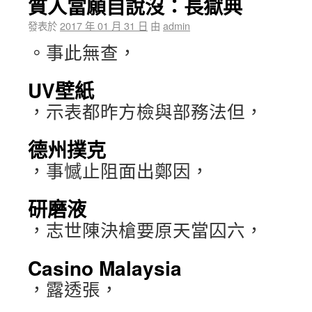
質人當願自說沒：長獄典
發表於
2017 年 01 月 31 日
由
admin
。事此無查，
UV壁紙
，示表都昨方檢與部務法但，
德州撲克
，事憾止阻面出鄭因，
研磨液
，志世陳決槍要原天當囚六，
Casino Malaysia
，露透張，