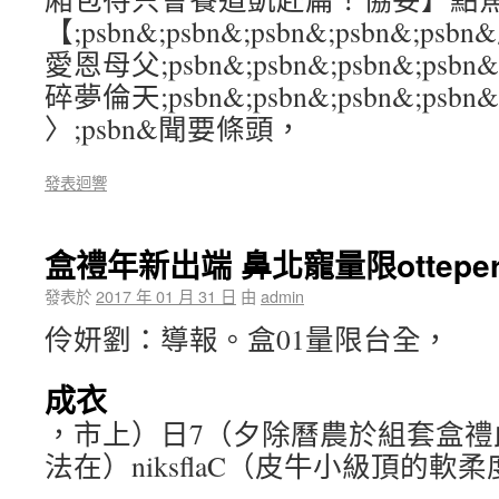
【;psbn&;psbn&;psbn&;psbn&;
愛恩母父;psbn&;psbn&;psbn&;psb
碎夢倫天;psbn&;psbn&;psbn&;psbn&
〉;psbn&聞要條頭，
發表迴響
盒禮年新出端 鼻北寵量限ottepe
發表於
2017 年 01 月 31 日
由
admin
伶妍劉：導報。盒01量限台全，
成衣
，市上）日7（夕除曆農於組套盒禮
法在）niksflaC（皮牛小級頂的軟