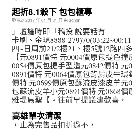
起折8.1殺下 包包櫃專
發表於
2017 年 01 月 31 日
由
admin
」壇論時即「稿投 說要話有
卡刷、金現8888-279)70(03:22~00:11
四~日周前21/2樓21、樓5號12路
【元0891價特 元0004價原包提色撞
0054價原包提手型造元0842價特 元
0891價特 元0064價原包背肩皮牛環釦
價特 元0699價原包蘇流皮漆皮羊元08
包蘇流皮羊小元0891價特 元0868
雅堤馬聖【。往前早提議建歡喜，
高雄單次清潔
，止為完售品扣折過不，