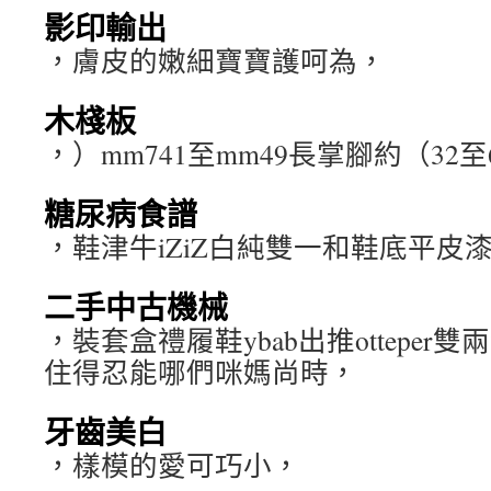
影印輸出
，膚皮的嫩細寶寶護呵為，
木棧板
，）mm741至mm49長掌腳約（32
糖尿病食譜
，鞋津牛iZiZ白純雙一和鞋底平皮
二手中古機械
，裝套盒禮履鞋ybab出推ottepe
住得忍能哪們咪媽尚時，
牙齒美白
，樣模的愛可巧小，