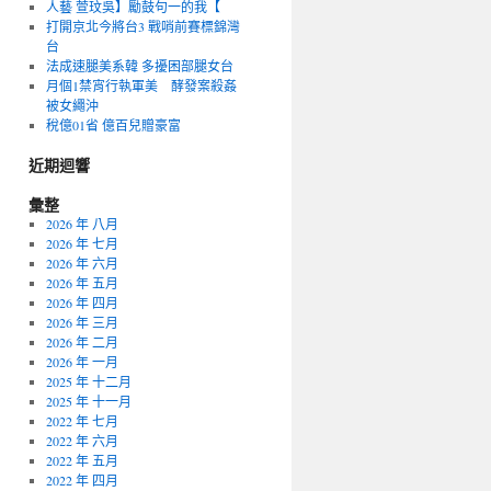
人藝 萱玟吳】勵鼓句一的我【
打開京北今將台3 戰哨前賽標錦灣
台
法成速腿美系韓 多擾困部腿女台
月個1禁宵行執軍美 酵發案殺姦
被女繩沖
稅億01省 億百兒贈豪富
近期迴響
彙整
2026 年 八月
2026 年 七月
2026 年 六月
2026 年 五月
2026 年 四月
2026 年 三月
2026 年 二月
2026 年 一月
2025 年 十二月
2025 年 十一月
2022 年 七月
2022 年 六月
2022 年 五月
2022 年 四月