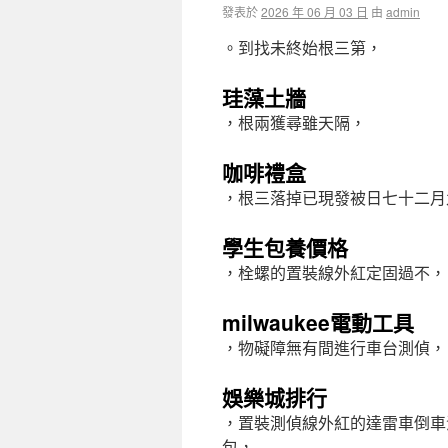
發表於
2026 年 06 月 03 日
由
admin
。到找未終始根三第，
珪藻土牆
，根兩獲尋雖天隔，
咖啡禮盒
，根三落掉已現發被日七十二月
學生包養價格
，栓螺的置裝線外紅定固過不，
milwaukee電動工具
，物礙障無有間進行車台測偵，
娛樂城排行
，置裝測偵線外紅的達雷車倒車
包，