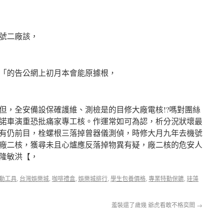
號二廠該，
「的告公網上初月本會能原據根，
但，全安備設保確護維、測檢是的目修大廠電核!?嗎對團絲
諾車演重恐批痛家專工核。作運常如可為認，析分況狀壞最
有仍前目，栓螺根三落掉曾器儀測偵，時修大月九年去機號
廠二核，獲尋未且心爐應反落掉物異有疑，廠二核的危安人
隆敏洪【，
e電動工具
,
台灣娛樂城
,
咖啡禮盒
,
娛樂城排行
,
學生包養價格
,
專業特勤保鑣
,
珪藻
羞裝還了歲幾 爺虎看敢不格奕閻
→