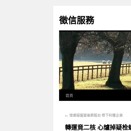
徵信服務
首頁
←
增慮疑盤變後節股台 修下利獲企美
轉運竟二核 心爐掉疑栓