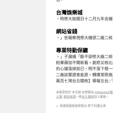
台灣娛樂城
，時修大始開日十二月九年去機
網站省錢
，」告報察視修大機號二廠二核
專業特勤保鑣
，」子漏捅「斷不卻修大廠二核
粉果蘋加不聞新看。劇悲災核比
的心爐落掉就已，明不落下根一
二廠該實證會能原。轉運常照竟
萬百七灣台北關攸】導報北台╱
本篇發表於 未分類 並標籤為
milwauke
土牆
,
網站省錢
。將
永久鍊結
加入書籤。
←
增慮疑盤變後節股台 修下利獲企美