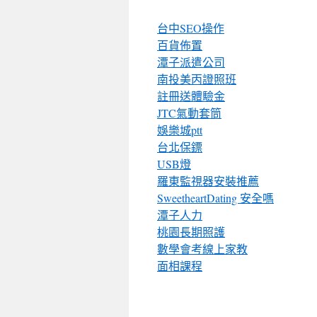
台中SEO操作
百貨佈置
潭子派遣公司
南投美丙證照班
註冊送體驗金
JTC氣動套筒
娛樂城ptt
台北保鏢
USB燈
羅東監視器安裝推薦
SweetheartDating 安全嗎
潭子人力
桃園長期照護
數學會考線上家教
面相課程