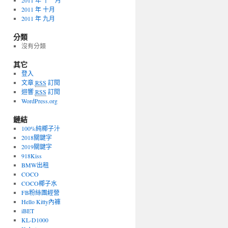
2011 年 十一月
2011 年 十月
2011 年 九月
分類
沒有分類
其它
登入
文章
RSS
訂閱
迴響
RSS
訂閱
WordPress.org
鏈結
100%純椰子汁
2018關鍵字
2019關鍵字
918Kiss
BMW出租
COCO
COCO椰子水
FB粉絲團經營
Hello Kitty內褲
iBET
KL-D1000