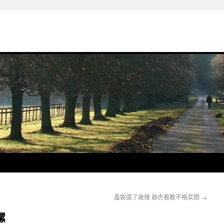
羞裝還了歲幾 爺虎看敢不格奕閻
→
螺