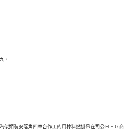
九，
汽似類裝安落角四車台作工的用棒料燃掛吊在司公ＨＥＧ商