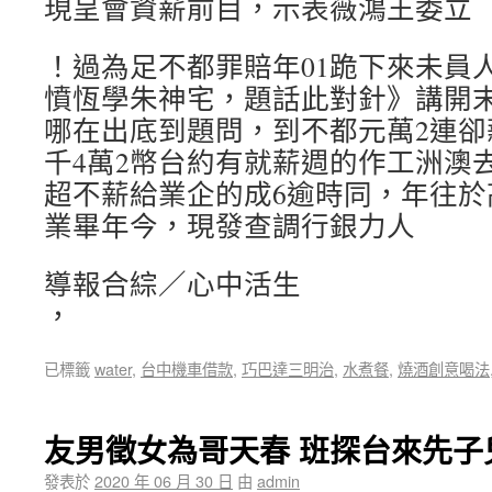
現呈會資薪前目，示表薇鴻王委立
！過為足不都罪賠年01跪下來未員
憤恆學朱神宅，題話此對針》講開末週
哪在出底到題問，到不都元萬2連卻
千4萬2幣台約有就薪週的作工洲澳去
超不薪給業企的成6逾時同，年往於
業畢年今，現發查調行銀力人
導報合綜／心中活生
，
已標籤
water
,
台中機車借款
,
巧巴達三明治
,
水煮餐
,
燒酒創意喝法
友男徵女為哥天春 班探台來先子
發表於
2020 年 06 月 30 日
由
admin