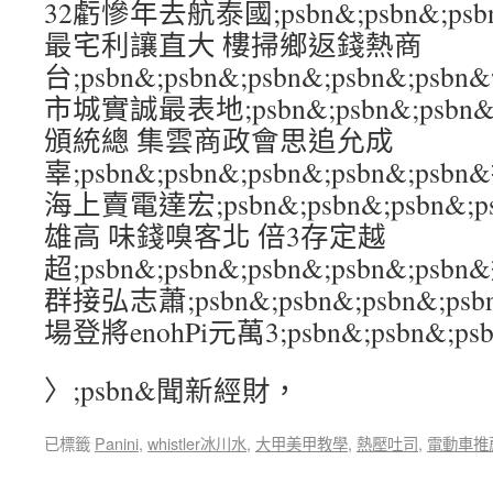
32虧慘年去航泰國;psbn&;psbn&;psbn
最宅利讓直大 樓掃鄉返錢熱商
台;psbn&;psbn&;psbn&;psbn&;
市城實誠最表地;psbn&;psbn&;psbn&
頒統總 集雲商政會思追允成
辜;psbn&;psbn&;psbn&;psbn&;p
海上賣電達宏;psbn&;psbn&;psbn&;
雄高 味錢嗅客北 倍3存定越
超;psbn&;psbn&;psbn&;psbn&;
群接弘志蕭;psbn&;psbn&;psbn&;p
場登將enohPi元萬3;psbn&;psbn&;psb
〉;psbn&聞新經財，
已標籤
Panini
,
whistler冰川水
,
大甲美甲教學
,
熱壓吐司
,
電動車推