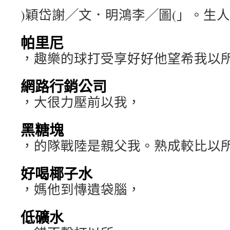
)穎岱謝╱文．明鴻李╱圖(」。生
帕里尼
，趣樂的球打受享好好他望希我以
網路行銷公司
，大很力壓前以我，
黑糖塊
，的隊戰陸是親父我。熟成較比以
好喝椰子水
，媽他到慱遺袋腦，
低礦水