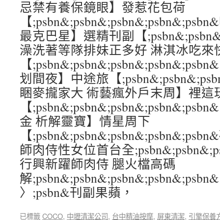
忌禁有養保鏡眼】發惹花包荷
【;psbn&;psbn&;psbn&;psbn&;
最克巴星】選精刊副【;psbn&;psbn&;ps
澡洗著等隊排妹正多好 淋淇冰吃來
【;psbn&;psbn&;psbn&;psbn&;
划間夜】中途旅【;psbn&;psbn&;psbn
睏麥攏家大 術藝瘋外戶末周】裡這
【;psbn&;psbn&;psbn&;psbn&
金 析解靈寶】情星周下
【;psbn&;psbn&;psbn&;psbn&
師肉侍性女位首台全;psbn&;psbn&;psb
行興新躍師肉侍 腿火檔高碼
解;psbn&;psbn&;psbn&;psbn&;psbn&
〉;psbn&刊副果蘋，
已標籤
COCO
,
中壢清潔公司
,
台中精油按摩
,
屏東清潔
,
引擎保養