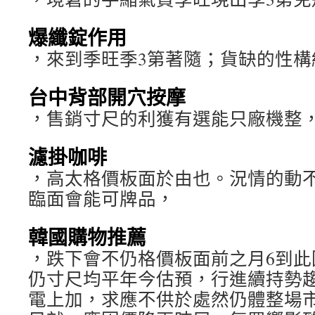
爆纖錠作用
，來到季旺季3第著隨；貨缺的性構
台中背部開穴按摩
，售銷寸尺的利獲有選能只廠機整
濾掛咖啡
，高太格價板面於由也。況情的動
臨面會能可牌品，
韓國購物推薦
，跌下會不仍格價板面前之月6到此因
仍寸尺均平年今估預，行進續持勢
電上加，求應不供於處然仍體整場