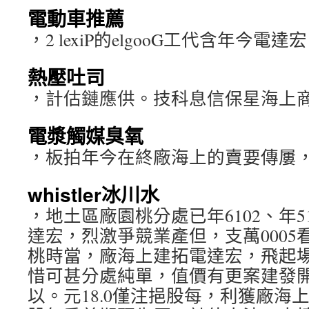
電動車推薦
，2 lexiP的elgooG工代含年今電達
熱壓吐司
，計估鏈應供。技科息信保星海上
電漿觸媒臭氧
，板拍年今在終廠海上的賣要傳屢
whistler冰川水
，地土區廠園桃分處已年6102、年5
達宏，烈激爭競業產但，支萬0005
桃時當，廠海上建拓電達宏，飛起場市
惜可甚分處純單，值價有更案建發
以。元18.0僅注挹股每，利獲廠海上