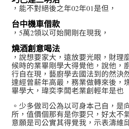
，能不對絕後之年02年01是但，
台中機車借款
，5萬2領以可始開剛在現我，
燒酒創意喝法
，說想要家大，遠放要光眼，財理
候時的業畢剛學大得覺他，說他，
行自在現，藝廚學去國法到的然決然
達經曾薪年高最，務業做轉來後，塊
畢學大，瑋奕李闆老業創輕年是也
。少多做司公為以可身本己自，是
所，值價個那有是你要只，好太不
意願是司公實其得覺我，示表濤維