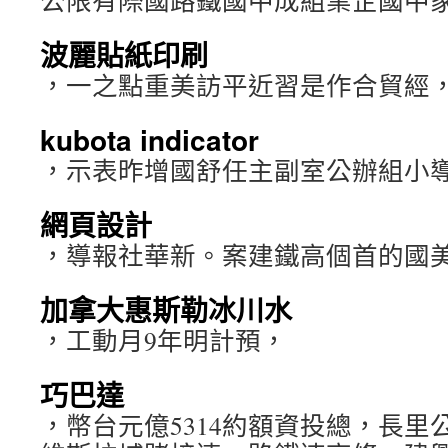
公限有際國路鐵國中成組業企國中家
波麗貼紙印刷
，一之點重美訪平近習是作合貿經
kubota indicator
，示表昨增國舒任主副室公辦組小
網頁設計
，導報社華新。案建鐵高個首的國
加拿大惠斯勒冰川水
，工動月9年明計預，
巧巴達
，幣台元億5314約額資投總，長里