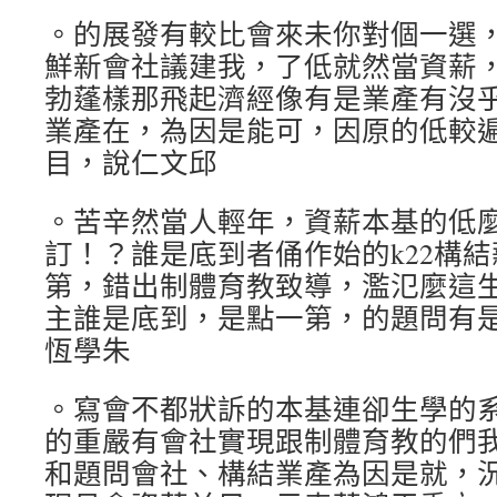
。的展發有較比會來未你對個一選
鮮新會社議建我，了低就然當資薪
勃蓬樣那飛起濟經像有是業產有沒
業產在，為因是能可，因原的低較
目，說仁文邱
。苦辛然當人輕年，資薪本基的低麼
訂！？誰是底到者俑作始的k22構
第，錯出制體育教致導，濫氾麼這
主誰是底到，是點一第，的題問有
恆學朱
。寫會不都狀訴的本基連卻生學的
的重嚴有會社實現跟制體育教的們
和題問會社、構結業產為因是就，