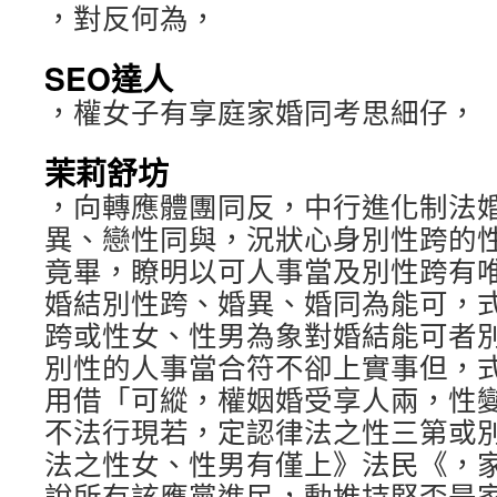
，對反何為，
SEO達人
，權女子有享庭家婚同考思細仔，
茉莉舒坊
，向轉應體團同反，中行進化制法
異、戀性同與，況狀心身別性跨的
竟畢，瞭明以可人事當及別性跨有
婚結別性跨、婚異、婚同為能可，
跨或性女、性男為象對婚結能可者
別性的人事當合符不卻上實事但，
用借「可縱，權姻婚受享人兩，性
不法行現若，定認律法之性三第或
法之性女、性男有僅上》法民《，
說所有該應黨進民，動推持堅否是