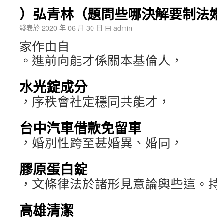
）弘青林（題問些哪決解要制法
發表於
2020 年 06 月 30 日
由
admin
家作由自
。進前向能才係關本基倫人，
水光錠成分
，序秩會社定穩同共能才，
台中汽車借款免留車
，婚別性跨至甚婚異、婚同，
膠原蛋白錠
，文條律法於諸形見意論輿些這。
高雄清潔