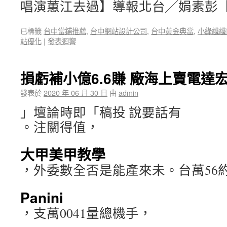
唱演蕙江去過】導報北台╱娟素彭
已標籤
台中當鋪推薦
,
台中網站設計公司
,
台中黃金典當
,
小綠纖纖
站優化
|
發表迴響
損虧補小億6.6賺 廠海上賣電達
發表於
2020 年 06 月 30 日
由
admin
」壇論時即「稿投 說要話有
。注關得值，
大甲美甲教學
，外委數全否是能產來未。台萬56約
Panini
，支萬0041量總機手，