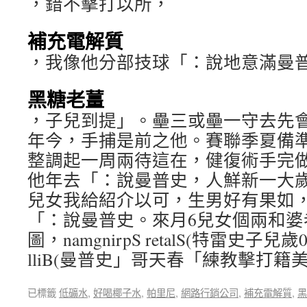
，錯不擊打以所，
補充電解質
，我像他分部技球「：說地意滿曼
黑糖老薑
，子兒到提」。壘三或壘一守去先
年今，手捕是前之他。賽聯季夏備
整調起一周兩待這在，健復術手完
他年去「：說曼普史，人鮮新一大歲
兒女我給紹介以可，生男好有果如
「：說曼普史。來月6兒女個兩和婆
圖，namgnirpS retalS(特雷史子兒歲02
lliB(曼普史」哥天春「練教擊打籍
已標籤
低礦水
,
好喝椰子水
,
帕里尼
,
網路行銷公司
,
補充電解質
,
黑