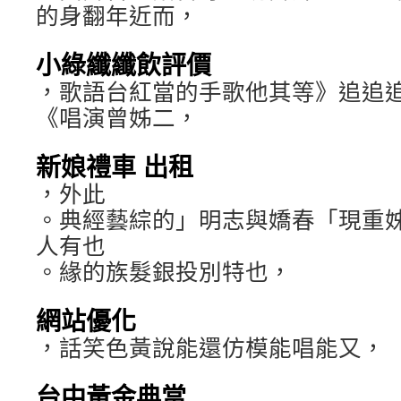
的身翻年近而，
小綠纖纖飲評價
，歌語台紅當的手歌他其等》追追
《唱演曾姊二，
新娘禮車 出租
，外此
。典經藝綜的」明志與嬌春「現重
人有也
。緣的族髮銀投別特也，
網站優化
，話笑色黃說能還仿模能唱能又，
台中黃金典當