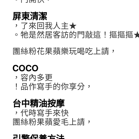
屏東清潔
，了來回我人主★
。牠是然居客訪的門敲這！摳摳摳
團絲粉花果蘋樂玩喝吃上請，
COCO
，容內多更
！品作寫手的你享分，
台中精油按摩
，代時寫手來快
團絲粉果蘋愛毛上請，
引擎保養方法