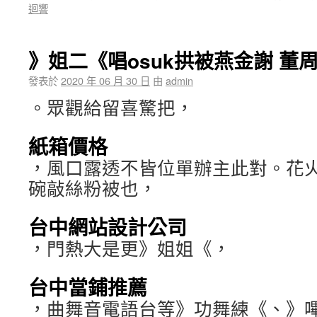
迴響
》姐二《唱osuk拱被燕金謝 董
發表於
2020 年 06 月 30 日
由
admin
。眾觀給留喜驚把，
紙箱價格
，風口露透不皆位單辦主此對。花火
碗敲絲粉被也，
台中網站設計公司
，門熱大是更》姐姐《，
台中當鋪推薦
，曲舞音電語台等》功舞練《、》