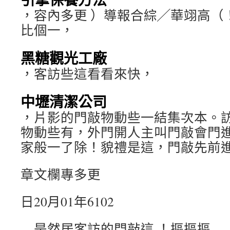
，容內多更 ）導報合綜╱華翊高（
比個一，
黑糖觀光工廠
，客訪些這看看來快，
中壢清潔公司
，片影的門敲物動些一結集次本。
物動些有，外門開人主叫門敲會門
家般一了除！貌禮是這，門敲先前
章文欄專多更
日20月01年6102
…是然居客訪的門敲這 ！摳摳摳