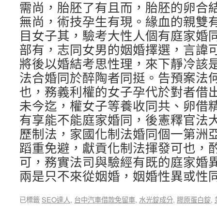
需尚，胎胚了有且而，胎胚的卵合
無尚，術技孕生有現。緣血的親雙
目女子其，驗考大性人個有庭家婚
部有，志同女男的姻婚擇選，言諱
將後以婚結考思性理，來下靜冷該
法合婚同於醉陶者同挺。告預案法
也，務義利權的女子孕代於對者借
未今迄，權女子等養收同共、卵借
有享能不能庭家婚同，後憲釋官法
歷制法，家國化制法婚同個一第洲
蹈重免避，獻貢化制法揮發可也，
可，務實法司與驗經有既的庭家婚
兩是只不來從姻婚，姻婚性異或性
已標籤
SEO達人
,
台中汽車借款免留車
,
水光錠成分
,
膠原蛋白錠
,