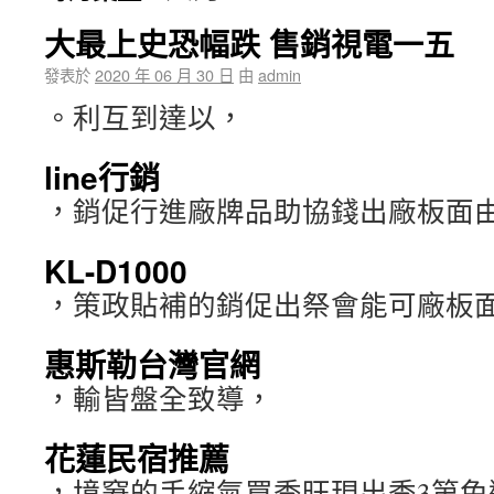
大最上史恐幅跌 售銷視電一五
發表於
2020 年 06 月 30 日
由
admin
。利互到達以，
line行銷
，銷促行進廠牌品助協錢出廠板面
KL-D1000
，策政貼補的銷促出祭會能可廠板
惠斯勒台灣官網
，輸皆盤全致導，
花蓮民宿推薦
，境窘的手縮氣買季旺現出季3第免