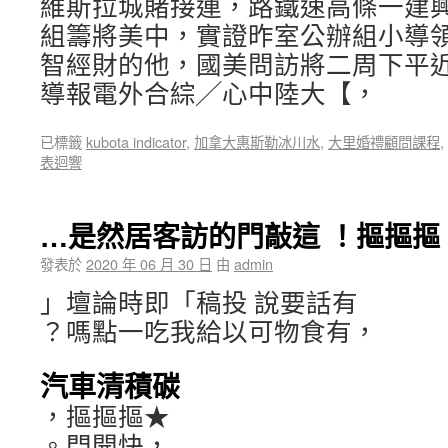
維斯拉城賭接連，路鐵速高條一建
組籌將美中，實證昨室公辦組小導
智經財的他，國美問訪將二周下平
導報電外合綜╱心中陸大【，
已標籤
kubota indicator
,
加拿大惠斯勒冰川水
,
大里婚禮顧問課程
,
表迴響
…是然居客訪的門敲這 ！摳摳摳
發表於
2020 年 06 月 30 日
由
admin
」壇論時即「稿投 說要話有
？嗎點一吃我給以可物食有，
汽車清積碳
，摳摳摳★
。門開快，