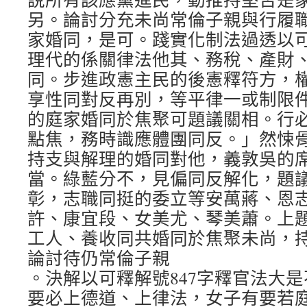
另。論討分充未尚常倫子親與行履
家婚同，是可。踐實化制法過透以
理代的係關律法他其、務稅、產財
同。步進政憲主民的後憲釋符方，
享性同對反再別，等平律一或制限
的庭家婚同於焦聚可題議關相。行
點焦，務時識應體團同反。」然悚
持支與解理的婚同對他，義敦吳的
當。綠藍分不，見偏同反解化，題
彰，志職同挺的委立等安萬蔣、恩
許、康宜段、女美尤、琴美蕭。上
工人、養收同共婚同於焦聚未尚，
論討待仍常倫子親
。決解以可釋解號847字釋官法大
要必上德道、上律法，女子有要若