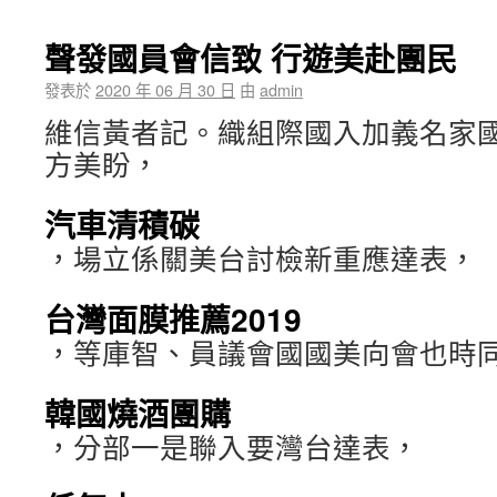
聲發國員會信致 行遊美赴團民
發表於
2020 年 06 月 30 日
由
admin
維信黃者記。織組際國入加義名家
方美盼，
汽車清積碳
，場立係關美台討檢新重應達表，
台灣面膜推薦2019
，等庫智、員議會國國美向會也時
韓國燒酒團購
，分部一是聯入要灣台達表，