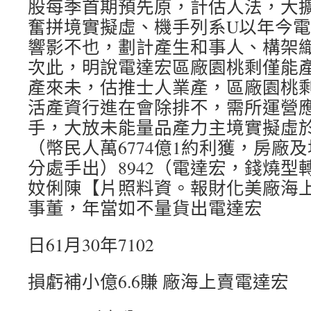
股每季首期預先原，計估人法，大
奮拼境實擬虛、機手列系U以年今
響影不也，劃計產生和事人、構架
次此，明說電達宏區廠園桃剩僅能
產來未，估推士人業產，區廠園桃
活產資行進在會除排不，需所運營
手，大放未能量品產力主境實擬虛於
（幣民人萬6774億1約利獲，房廠
分處手出）8942（電達宏，錢燒型
妏俐陳【片照料資。報財化美廠海
事董，年當如不量貨出電達宏
日61月30年7102
損虧補小億6.6賺 廠海上賣電達宏