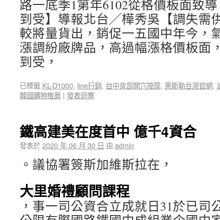
路一底季1第年6102從格價板面致
到受】導報北台╱樺秀吳【調失需供。
較將量貨出，銷促一五國中年今，
漲調紛廠牌品，高過幅漲格價板面
到受，
已標籤
KL-D1000
,
line行銷
,
台中背部開穴按摩
,
惠斯勒台灣官網
,
韓國購物推薦
|
發表迴響
鐵高建美在度首中 億千4資合
發表於
2020 年 06 月 30 日
由
admin
。議協署簽斯加維斯拉在，
大里婚禮顧問課程
，事一司公資合立成就日31於已司