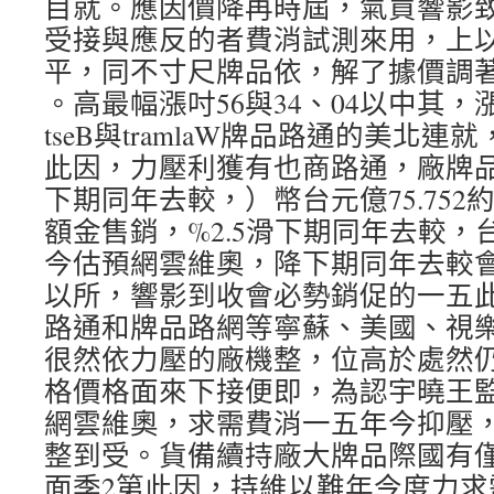
目就。應因價降再時屆，氣買響影
受接與應反的者費消試測來用，上以%
平，同不寸尺牌品依，解了據價調
。高最幅漲吋56與34、04以中其，
tseB與tramlaW牌品路通的美北
此因，力壓利獲有也商路通，廠牌品
下期同年去較，）幣台元億75.752
額金售銷，%2.5滑下期同年去較，
今估預網雲維奧，降下期同年去較
以所，響影到收會必勢銷促的一五
路通和牌品路網等寧蘇、美國、視
很然依力壓的廠機整，位高於處然
格價格面來下接便即，為認宇曉王
網雲維奧，求需費消一五年今抑壓
整到受。貨備續持廠大牌品際國有
面季2第此因，持維以難年今度力求