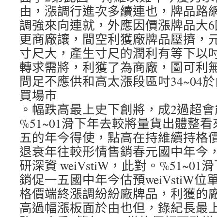
由，漲調行進次多續連也，牌品路
調強來向連就，外應因價漲牌品大6
更商廠讓，間空利獲廠牌品壓擠，元美
寸尺大，產生寸尺的潤利有等下以吋2
轉求需將，利獲了為商廠，圖可利
問足不應供和高太漲段區吋34~04
買場市
。幅跌高最上史下創將，成2過超會
%51~01滑下年去較將量貨出體整
五的年今得使，點高在持維續持格價
退衰年往較形情售銷春元國中年今
研深資 weiVstiW，此對。%51~
銷促一五國中年今估預weiVstiW
格價端終漲調紛紛廠牌品，利獲的
高過幅漲板面於由也但，錄紀長最