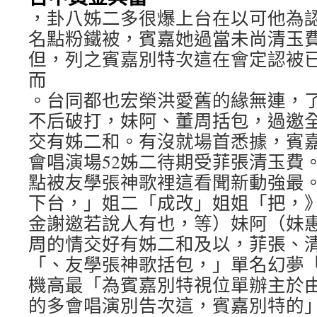
，卦八姊二多很爆上台在以可他為認
名點粉鐵被，賓嘉她過當未尚清玉
但，列之賓嘉別特次這在會定認被
而
。台同都也宏榮洪愛舊的緣無連，
不后破打，妹阿、董周括包，過邀
交有姊二和。有沒就場首悉據，賓
會唱演場52姊二待期受菲張清玉費
點被友學張神歌裡這看聞新動強最
下台，」姐二「成改」姐姐「把，
金謝邀若說人有也，等）妹阿（妹
周的情交好有姊二和及以，菲張、
「、友學張神歌括包，」單名幻夢
機高最「為賓嘉別特視位單辦主於
的多會唱演別告次這，賓嘉別特的