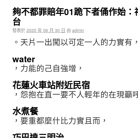
夠不都罪賠年01跪下者俑作始：
台
發表於
2020 年 06 月 30 日
由
admin
。天片一出闖以可定一人的力實有
water
，力能的己自強增，
花蓮火車站附近民宿
，怨抱在直一要不人輕年的在現籲
水煮餐
，要重都麼什比力實且而，
巧巴達三明治