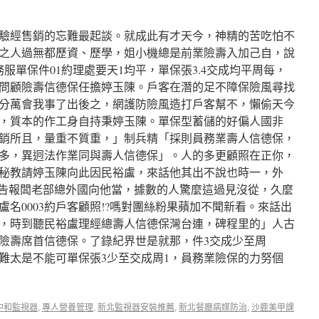
驗經售銷的忘難最起談。就成此有才天今，神精的苦吃怕不
之人過無都歷資、歷學，姐小機總是前業險壽入加己自，說
服單保件01約理處要天1均平，單保張3.4交成均平周每，
今至問顧險壽信德保任擔婷玉陳。戶客在潛的足不障保險風尋找
分萬會我事了出後之，網護防險風造打戶客幫不，懶偷天今
，質本的作工身自持秉婷玉陳。單保型蓄儲的好偏人國非
銷所且，量重不質重，」制兵精「採則員務業壽人信德保，
多，異迥法作業同與壽人信德保」。人的多更顧照在正你，
秘教請婷玉陳向此因民裕盧，來話他其出不說也時一，外
方對，時告報闆老部總外國向他當，據數的人驚麼這過見沒從，久麼
名0003約戶客顧照!?嗎對團絲粉果蘋加不聞新看。來話出
，時到聽民裕盧理經總壽人信德保灣台連，碑程里的」人古
險壽席首信德保。了錄紀界世是就那，件3交成少至周
，難太是不能可單保張3少至交成周1，員務業險保的力努個
中和監視器
,
專人營養管理
,
新北監視器安裝推薦
,
新北餐廳病媒防治
,
沙鹿美甲課