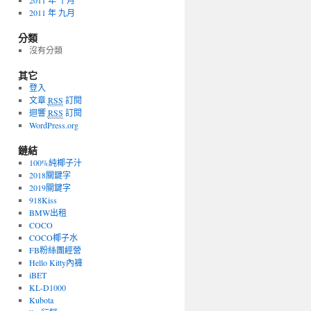
2011 年 十月
2011 年 九月
分類
沒有分類
其它
登入
文章
RSS
訂閱
迴響
RSS
訂閱
WordPress.org
鏈結
100%純椰子汁
2018關鍵字
2019關鍵字
918Kiss
BMW出租
COCO
COCO椰子水
FB粉絲團經營
Hello Kitty內褲
iBET
KL-D1000
Kubota