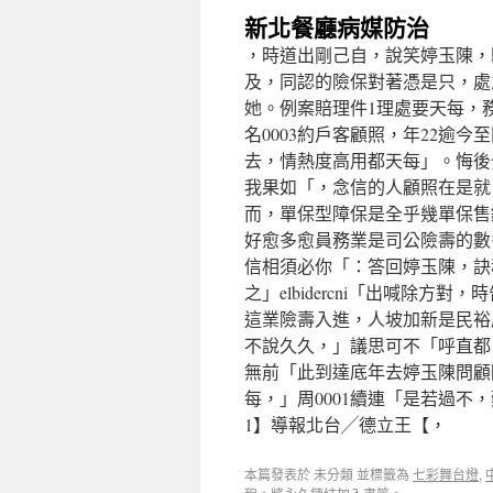
新北餐廳病媒防治
，時道出剛己自，說笑婷玉陳，
及，同認的險保對著憑是只，處
她。例案賠理件1理處要天每，務
名0003約戶客顧照，年22逾
去，情熱度高用都天每」。悔後
我果如「，念信的人顧照在是就
而，單保型障保是全乎幾單保售
好愈多愈員務業是司公險壽的數
信相須必你「：答回婷玉陳，訣
之」elbidercni「出喊除
這業險壽入進，人坡加新是民裕盧
不說久久，」議思可不「呼直都
無前「此到達底年去婷玉陳問顧
每，」周0001續連「是若過不
1】導報北台╱德立王【，
本篇發表於 未分類 並標籤為
七彩舞台燈
,