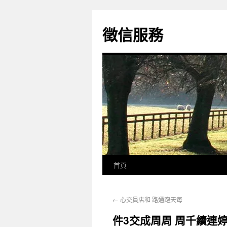
徵信服務
首頁
←
心交員店和 路通跑天每
件3交成周周 周千續連婷