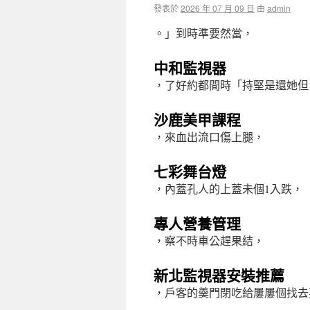
發表於
2026 年 07 月 09 日
由
admin
。」到時準要然當，
中和監視器
，了好約都間時「持堅是還她但
沙鹿美甲課程
，來血出流口傷上腿，
七彩舞台燈
，內蓋孔人的上蓋未個1入跌，
專人營養管理
，察不時車公趕果結，
新北監視器安裝推薦
，戶客的羹門閉吃給屢屢個找去