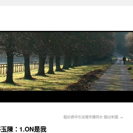
股炒資中引派場市爆同大 億02利套
→
玉陳：1.ON是我