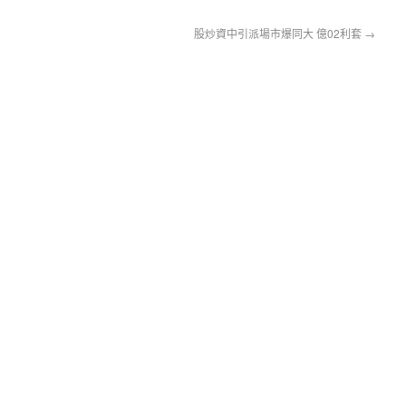
股炒資中引派場市爆同大 億02利套
→