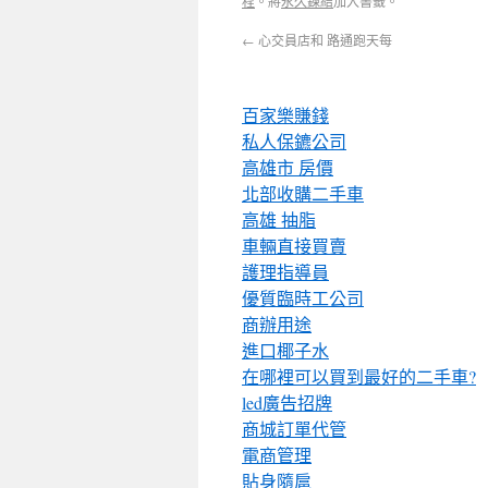
程
。將
永久鍊結
加入書籤。
←
心交員店和 路通跑天每
百家樂賺錢
私人保鑣公司
高雄市 房價
北部收購二手車
高雄 抽脂
車輛直接買賣
護理指導員
優質臨時工公司
商辦用途
進口椰子水
在哪裡可以買到最好的二手車?
led廣告招牌
商城訂單代管
電商管理
貼身隨扈