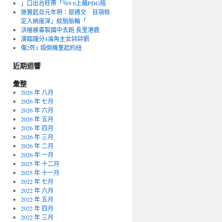
」口出台旺帶「％9.6上飆PDG陸
施實起旦元年明：部通交 目項檢
定入納度深」紋胎胎輪「
決槍被毒製國中去跑 長里港鹿
演臨鐘分4淪角主女詩詩劉
傷2死1 塌倒機重起約紐
近期迴響
彙整
2026 年 八月
2026 年 七月
2026 年 六月
2026 年 五月
2026 年 四月
2026 年 三月
2026 年 二月
2026 年 一月
2025 年 十二月
2025 年 十一月
2022 年 七月
2022 年 六月
2022 年 五月
2022 年 四月
2022 年 三月