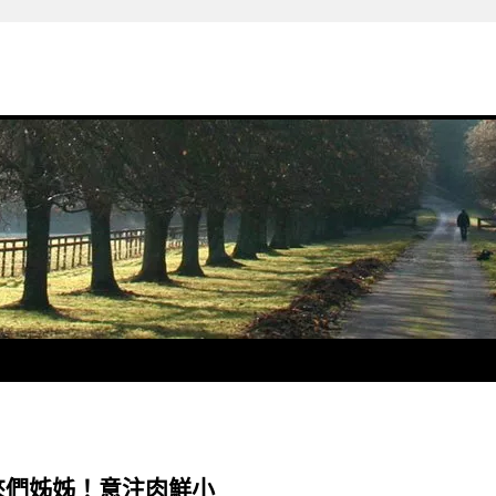
來們姊姊！意注肉鮮小