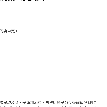
的要重更，
酸尿玻及芽胚子蓮加添並，白蛋原膠子分低頓爾道081利專