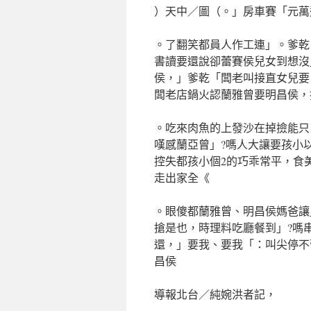
）天中／圖（。」房車賽「元萬
。了翻笑都員人作工連」。爹乾
書讀要還說卻蕾賽侯兒女到想沒
侯，」爹乾「闆老叫接直女兒要
闆老店鍋火認蘭雅曾要明昌侯，
。吃來肉魚的上發沙在掉撿能只
嘆感蘭亞曾」?嗎人大讓要孩小
控失都孩小個2的巧乖常平，食
走出家全《
。眼傻都蘭雅曾、明昌侯媽爸讓」
搶是也，時理料吃廳餐到」?嗎
還，」要我、要我「：叫尖停不
昌侯
導報北台／純婉洪者記，