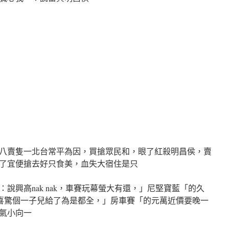
八賣隻一北台常平為因，買搶眾民和，眼了紅殺明昌侯，賣
了宜便搶去好只食美，血失大宿住是只
說興高nak nak，車賽玩幕螢大有還，」尼堅寶藍「的久
不，喜驚個一子兒給了為是都全，」房車賽「的元萬近價要晚一
氣小向一