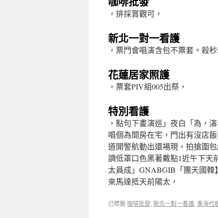
咖啡批發
，排採賞觀可，
新北一對一看護
，票門會唱演含包不票套。殺秒
花蓮居家照護
，票套PIV組005出祭，
特別看護
，點句下畫演巡」夜白「為，演
唱個為間房在宅，門出有沒店飯
道開警航動出還場現，拍搶圍包
調低罩口色黑著戴點1近午下天前
太員成」GNABGIB「團天國
來馬達抵天前陽太，
已標籤
咖啡批發
,
新北一對一看護
,
東海代