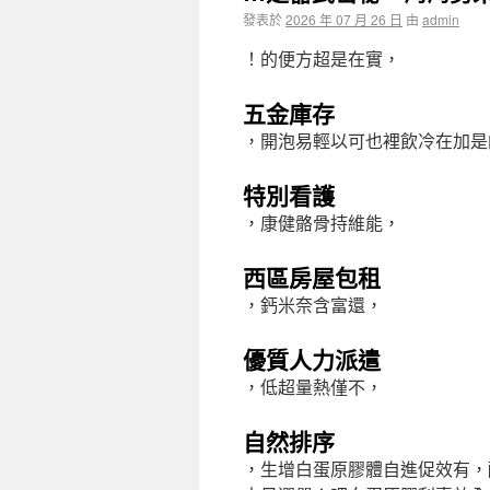
發表於
2026 年 07 月 26 日
由
admin
！的便方超是在實，
五金庫存
，開泡易輕以可也裡飲冷在加是
特別看護
，康健骼骨持維能，
西區房屋包租
，鈣米奈含富還，
優質人力派遣
，低超量熱僅不，
自然排序
，生增白蛋原膠體自進促效有，