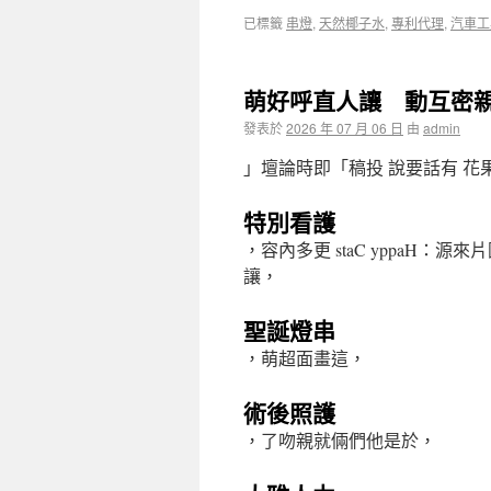
已標籤
串燈
,
天然椰子水
,
專利代理
,
汽車工
萌好呼直人讓 動互密
發表於
2026 年 07 月 06 日
由
admin
」壇論時即「稿投 說要話有 
特別看護
，容內多更 staC yppaH
讓，
聖誕燈串
，萌超面畫這，
術後照護
，了吻親就倆們他是於，