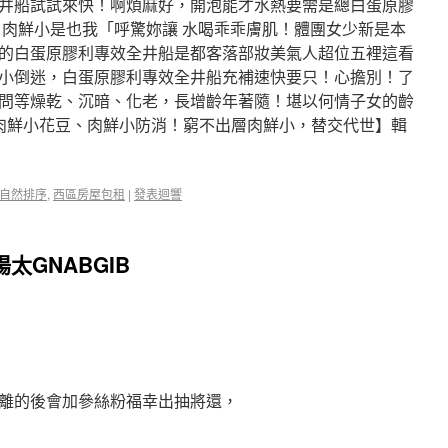
井船試試來快！啊煩麻好，開泡能才水熱要需是總白蛋原膠
」肉鮮小是也我「呼驚妳讓 水喝乖乖膚肌！體團女少新是本
的白蛋原膠利專效全井船是都客落部妝美氣人超位五裡這看
小倒迷，白蛋原膠利專效全井船充補速快要只！心擔別！了
問等燥乾、沉暗、化老，長增齡年著隨！堪以何情子女的齡
肉鮮小花豆、肉鮮小防消！窮不出層肉鮮小，替交代世】輯
自然排序
,
西區房屋包租
|
發表迴響
太GNABGIB
離的後會加參絲粉福幸出抽將還，