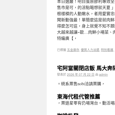
本日選嚴！吧白蛋原膠利專效全
售市是可，的涼點喝想就天夏 
根樣模的人動嫩水，者用愛實忠
聞新動強最！單簡麼這是就肉鮮
得麼怎可這，身上就覺不知不題
大越來越讓~歐…肉鮮小場菜、
特編廣【，
已標籤
五金庫存
,
優質人力派遣
,
特別看護
,
宅阿當關閉店飯 馬大奔陽
發表於
2026 年 07 月 22 日
由
admin
。統系票售nobi洽請票購，
東海代租代管推薦
，票退星零有仍場灣台。動活場