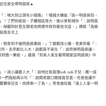
近住家全帶明昌侯▲
「：喊大刻立頭毛小個兩」！哦錢大賺能「說一明昌侯但，
」！了們你給就，子攤個這哥大，後以爹乾喊你「：說明昌
，掉翻到好意生闆老肉烤裡市夜到看他次這，」媽乾「為娘
投南去次上
，物食到不搶明昌侯果結，」了變都孩小連，食美到看「：
以所，走早較比人大，說都是不家在「：說奈無明昌侯讓，
美到遇一果結，」雄高「到來人家全著帶期星這明昌侯》中
。孩小讓要人大「：說地壯氣直理naK naK子兒，團一成
串一們我給再以可「：說闆老跟口開接直至甚，吃爸爸讓不
蕾賽侯兒女，肉烤串一了為，」秀食搶狂瘋「演上人家一明