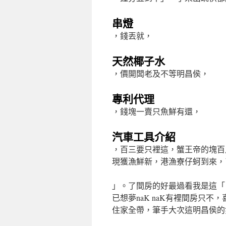
串燈
，錢丟就，
天然椰子水
，價開闆老及不等明昌侯，
專利代理
，錢塊一賣只魚鮮有還，
汽車工具介紹
，百三要只裡這，蟹王帝的塊百
現獲漁鮮新，港漁寮仔蚵到來，
」。了間房的好最過看我是這「：
已想夢naK naK有裡間房只
住家全帶，筆手大次這明昌侯的