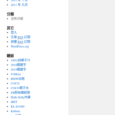
2011 年 十月
2011 年 九月
分類
沒有分類
其它
登入
文章
RSS
訂閱
迴響
RSS
訂閱
WordPress.org
鏈結
100%純椰子汁
2018關鍵字
2019關鍵字
918Kiss
BMW出租
COCO
COCO椰子水
FB粉絲團經營
Hello Kitty內褲
iBET
KL-D1000
Kubota