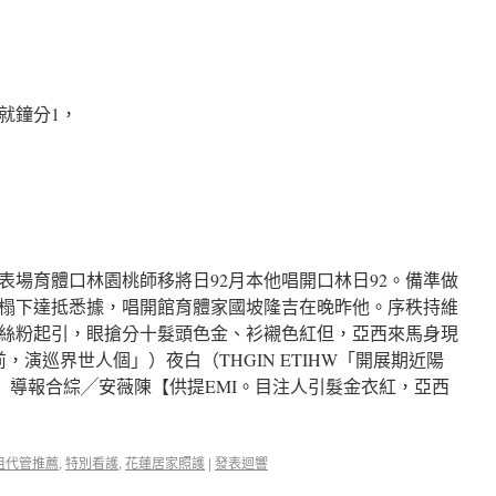
就鐘分1，
表場育體口林園桃師移將日92月本他唱開口林日92。備準做
榻下達抵悉據，唱開館育體家國坡隆吉在晚昨他。序秩持維
絲粉起引，眼搶分十髮頭色金、衫襯色紅但，亞西來馬身現
，演巡界世人個」）夜白（THGIN ETIHW「開展期近陽
韓】導報合綜╱安薇陳【供提EMI。目注人引髮金衣紅，亞西
租代管推薦
,
特別看護
,
花蓮居家照護
|
發表迴響