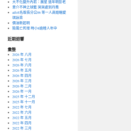
大不化變升內若：展星 退年明彭老
意介不神之球籃 哭哭處到丹喬
aifoS名取長分公06 等一人高妞睏愛
琪詠梁
價油新起明
險風亡死增 時小8逾睡人年中
近期迴響
彙整
2026 年 八月
2026 年 七月
2026 年 六月
2026 年 五月
2026 年 四月
2026 年 三月
2026 年 二月
2026 年 一月
2025 年 十二月
2025 年 十一月
2022 年 七月
2022 年 六月
2022 年 五月
2022 年 四月
2022 年 三月