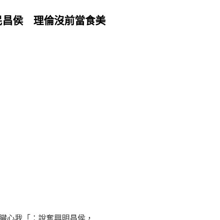
民昌侯 理倫沒前當食美
臟心我「：說奮興明昌侯，