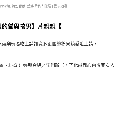
具介紹
,
特別看護
,
董事長私人隨扈
|
發表迴響
親的貓與孩男】片親親【
花果蘋樂玩喝吃上請訊資多更團絲粉果蘋愛毛上請，
：源來片圖、料資 ）導報合綜╱瑩佩顏（。了化融都心內後完看人