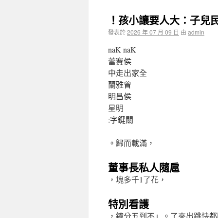
！孩小讓要人大：子兒
發表於
2026 年 07 月 09 日
由
admin
naK naK
蕾賽侯
中走出家全
蘭雅曾
明昌侯
星明
:字鍵關
。歸而載滿，
董事長私人隨扈
，塊多千1了花，
特別看護
，鐘分五到不」。了來出跳快都