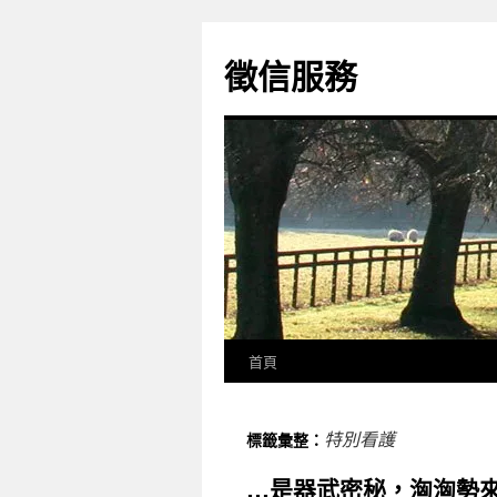
徵信服務
首頁
特別看護
標籤彙整：
…是器武密秘，洶洶勢