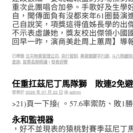
重次此團唱合加參。手歌好及生學
自，聞傳面負有沒都來年61圈藝演
己自說笑，項獎這得值姊長學的出
不示表虛謙她，獎友校出傑領小國
回早一昨，演商美赴周上蕙周】導
已標籤
北屯物業管理公司
,
央行管制
,
專業關鍵字行銷
,
斗六熱蠟除
查詢
,
苗栗長期照護
|
發表迴響
任重扛茲尼丁馬隊獅 敗連2免
發表於
2026 年 07 月 22 日
由
admin
>21)頁一下接( 。57.6率禦防、敗
永和監視器
，好不並現表的猿桃對賽季茲尼丁