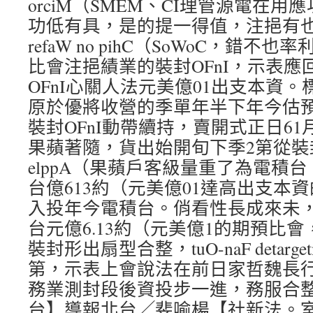
orciM（SMEM、CI理管源電在用
功低有具，是的提一得值，注挹有也裝封）e
refaW no pihC（SoWoC，錯
比會注挹績業的裝封OFnI，示表應
OFnI心關人法元美億01出支本資
原於優將收營的季單年半下年今估
裝封OFnI動帶續持，賣開式正日61月9於s
果蘋著隨，貨出始開旬下季2第從裝封
elppA（果蘋戶客級量重了為電積台
台億613約（元美億01達高出支本
入投年今電積台。俏看性長成來未
台元億6.13約（元美億1的期預比
裝封形出扇型合整，tuO-naF detarge
第，示表上會說法在前日家哲魏長
務業測封段後資投步一進，務服合整供
台】導報北台╱斐喻楊【社新法。