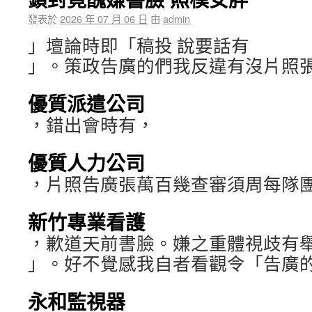
發表於
2026 年 07 月 06 日
由
admin
」壇論時即「稿投 說要話有
」。策政告廣的們我反違有沒片照
優質派遣公司
，錯出會時有，
優質人力公司
，片照告廣張萬百幾查審須周每隊
新竹專業看護
，歉道天前書臉。嫌之重體視歧有
」。好不覺感我自者看觀令「告廣
永和監視器