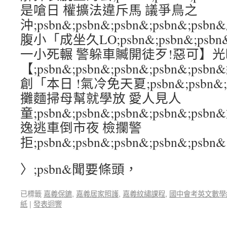
是嗆日 權擴法違斥馬 議爭鳥之
沖;psbn&;psbn&;psbn&;psbn&;
腹小「成坐久LO;psbn&;psbn&;psbn&
一小死輾 警躲車贓開徒歹!惡可】
【;psbn&;psbn&;psbn&;psbn&;
創「本日 !氣冷免天夏;psbn&;psbn&;ps
攤麵掃母幫就學放 愛人見人
童;psbn&;psbn&;psbn&;psbn&
逸逃車倒市夜 檢攔警
拒;psbn&;psbn&;psbn&;psbn&;psbn&
〉;psbn&聞要條頭，
已標籤
嘉義保鑣
,
嘉義居家照護
,
嘉義紋繡課程
,
國中會考英文數學
紙
|
發表迴響