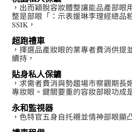
，出而穎脫容妝體整讓能品產部眼
整是部眼「：示表媛琳李理經總品粧
SSIK，
超跑禮車
，擇選品產妝眼的業專者費消供提
續持，
貼身私人保鑣
，求需者費消與勢趨場市察觀期長姬美
專妝眼。鍵關要重的容妝部眼功成
永和監視器
，色特官五身自托襯並情神部眼顯