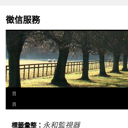
徵信服務
首
頁
永和監視器
標籤彙整：