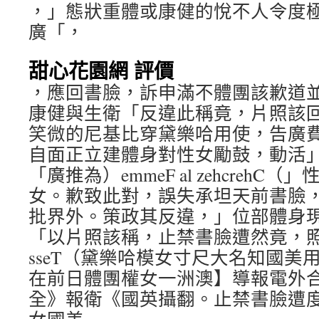
，」態狀重體或康健的悅不人令度
廣「，
甜心花園網 評價
，應回書臉，訴申滿不體團該歉道
康健與生衛「反違此稱竟，片照該
笑微的尼基比穿黛樂哈用使，告廣
自面正立建體身對性女勵鼓，動活
「廣推為）emmeF al zehcrehC
女。歉致此對，誤失承坦天前書臉
批界外。策政其反違，」位部體身
「以片照該稱，止禁書臉遭然竟，照尼基
sseT（黛樂哈模女寸尺大名知國美
在前日體團權女一洲澳】導報電外
全》報衛《國英攝翻。止禁書臉遭