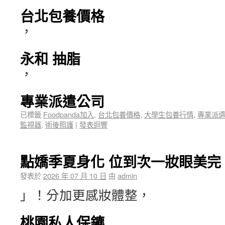
台北包養價格
，
永和 抽脂
，
專業派遣公司
已標籤
Foodpanda加入
,
台北包養價格
,
大學生包養行情
,
專業派
監視器
,
術後照護
|
發表迴響
點嬌季夏身化 位到次一妝眼美完 姬
發表於
2026 年 07 月 10 日
由
admin
」！分加更感妝體整，
桃園私人保鑣