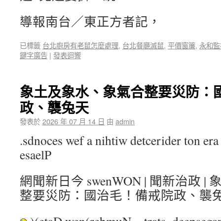
導報南台／東正方者記，
已標籤
台北廚房有老鼠怎麼處理
,
台北餐廳滅鼠
,
平價窗簾
,
永和監
鍵字廣告
|
發表迴響
象土及象水、象氣合整要災防：
政、襲兔天
發表於
2026 年 07 月 14 日
由
admin
.sdnoces wef a nihtiw detcerider ton era 
esaelP
網聞新日今 swenWON | 聞新治政 
整要災防：國治毛！備戒院政、襲