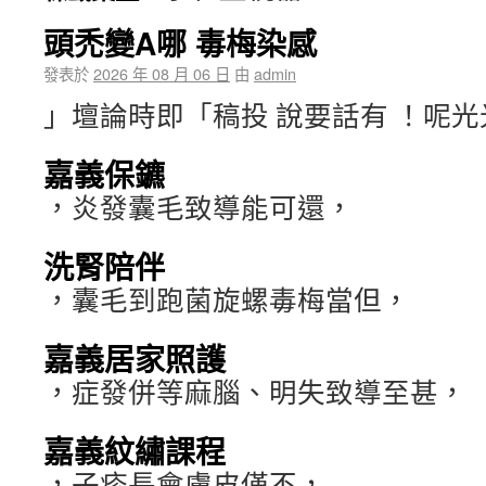
頭禿變A哪 毒梅染感
發表於
2026 年 08 月 06 日
由
admin
」壇論時即「稿投 說要話有 ！呢
嘉義保鑣
，炎發囊毛致導能可還，
洗腎陪伴
，囊毛到跑菌旋螺毒梅當但，
嘉義居家照護
，症發併等麻腦、明失致導至甚，
嘉義紋繡課程
，子疹長會膚皮僅不，