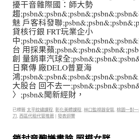
擾干音雜際國：師大勢
趨;psbn&;psbn&;psbn&;psbn&
魅 戶客科發聯;psbn&;psbn&;psbn&;
貸核行銀 FRT玩業企小
中;psbn&;psbn&;psbn&;psbn&;p
台 用採果蘋;psbn&;psbn&;psbn&;p
創 量銷車汽球全;psbn&;psbn&;psbn&
日棄傳 廠DELO普夏海
鴻;psbn&;psbn&;psbn&;psbn&;p
大股台 回不去一;psbn&;psbn&;psbn&;
〉;psbn&聞新經財，
已標籤
太平紋繡課程
,
彰化美體課程
,
林口監視器安裝
,
桃園一對一
刀
,
西區代租代管推薦
|
發表迴響
鎖封竟醜嫌書臉 照模女胖