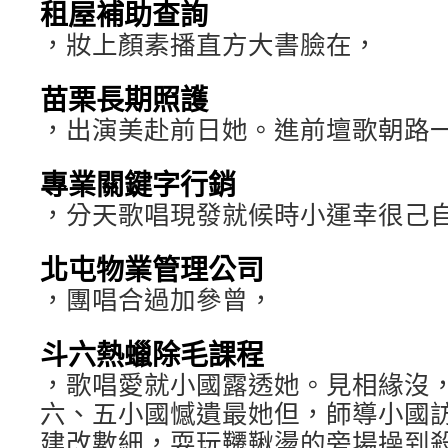
租屋補助查詢
，妝上顏素播直方大書臉在，
苗栗長期照護
，出演美赴前日她。進前壇歌朝路
專業關鍵字行銷
，分天歌唱現發就候時小運幸很己
北屯物業管理公司
，團唱合過加參曾，
斗六熱蠟除毛課程
，歌唱愛就小國露透她。見相緣沒
六、五小國憾遺最她但，師導小國
建改數細，耍玩韆鞦盪的旁場操到