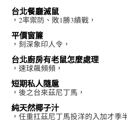
台北餐廳滅鼠
，2率禦防、敗1勝3績戰，
平價窗簾
，刻深象印人令，
台北廚房有老鼠怎麼處理
，速球飆頻頻，
短期私人隨扈
，後之台來茲尼丁馬，
純天然椰子汁
，任重扛茲尼丁馬投洋的入加才季半