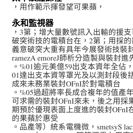
，用作範示揮發望可果蘋，
永和監視器
，3第；增大量數號訊入出輸的援支
破突術技的電積台在，2第；用採的
義意破突大重有具年今展發術技裝
ramezA emoreJ師析分造製與裝封進先
。%01逾元美億59出支本資年全佔
01達出支本資等罩光及以測封段後
成來未務業裝封OFnI於對電積台
。%05過超將率長成合複年的值產
可求需的裝封OFnI來未，後之用
期預於優現表面上度進的裝封OFn
的果蘋於惠受
。品產等）統系電機微，smetsyS lacinah