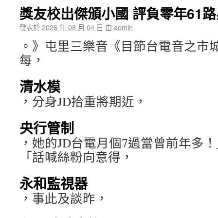
獎友校出傑頒小國 評負零年61
發表於
2026 年 08 月 04 日
由
admin
。》屯里三樂音《目節台電音之市
每，
清水模
，分身JD拾重將期近，
央行管制
，她的JD台電月個7過當曾前年多
「話喊絲粉向意得，
永和監視器
，事此及談昨，