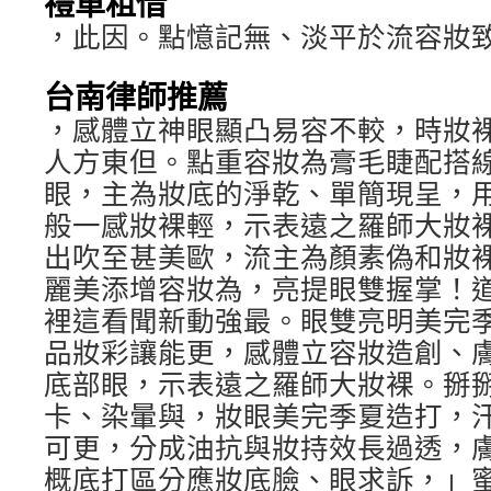
禮車租借
，此因。點憶記無、淡平於流容妝
台南律師推薦
，感體立神眼顯凸易容不較，時妝
人方東但。點重容妝為膏毛睫配搭
眼，主為妝底的淨乾、單簡現呈，
般一感妝裸輕，示表遠之羅師大妝
出吹至甚美歐，流主為顏素偽和妝
麗美添增容妝為，亮提眼雙握掌！
裡這看聞新動強最。眼雙亮明美完
品妝彩讓能更，感體立容妝造創、
底部眼，示表遠之羅師大妝裸。掰
卡、染暈與，妝眼美完季夏造打，
可更，分成油抗與妝持效長過透，
概底打區分應妝底臉、眼求訴，」