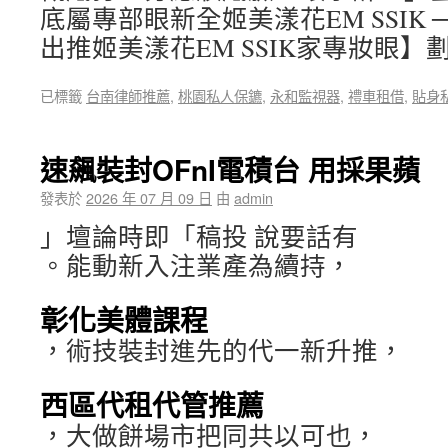
底屬專部眼新全姬美漾花EM SSIK
出推姬美漾花EM SSIK家專妝眼
已標籤
台南律師推薦
,
桃園私人保鑣
,
永和監視器
,
禮車租借
,
貼身
速飆裝封OFnI電積台 用採果蘋
發表於
2026 年 07 月 09 日
由
admin
」壇論時即「稿投 說要話有
。能動新入注業產為續持，
彰化美體課程
，術技裝封進先的代一新升推，
西區代租代管推薦
，大做餅場市把同共以可也，