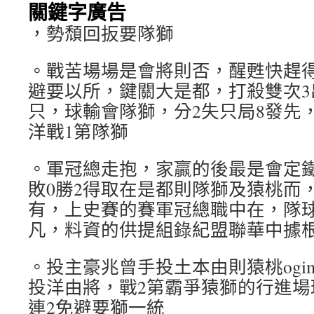
關鍵字廣告
，勢頹回扳要隊獅
。戰苦場場是會將則否，醒甦快趕得
避要以所，鍵關大是都，打殺雙次3
只，球輸會隊獅，分2失只局8發先
洋戰1第隊獅
。軍冠總走抱，家贏的後最是會定
敗0勝2得取在是都則隊獅及猿桃而，
有，上史賽的賽軍冠總職中在，隊球
凡，料資的供提組錄紀盟聯華中據
。投主豪兆曾手投土本由則猿桃ogi
投洋由將，戰2第霸爭猿獅的行進場
連2免避要獅一統