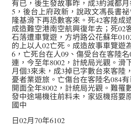
有已，後生發故事昨，成3約減都月
5，後台上府政新，說政文馮長書祕
隆基滑下再恐數客來。死42客陸成造
成造難空港南空航興復年去；死02
石落遭車覽遊，方坍路公花蘇年010
的上以人02亡死。成造故事車覽遊為
6，亡死台在人09、傷受台在客陸名
連，今至年8002，計統局光觀。滑
月個3來未，成3掉已字數台來客陸
憂者業遊旅。亡傷台在客陸名084
開面全年8002，計統局光觀。難罹
發中途場機往前料未，家返機搭要原
國中
日02月70年6102