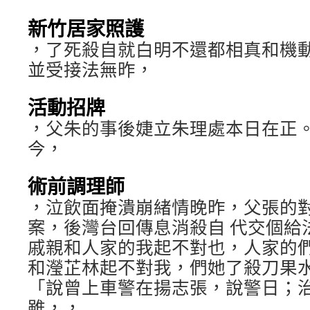
新竹居家照護
，了死殺自就白明不還都相真和機
並受接法無昨，
活動招牌
，父朱的事後婕立朱理處本日在正
今，
術前調理師
，泣飲面掩潰崩緒情晚昨，父張的
案，後灣台回傳息消殺自 代交個給
戚親和人家的我起不對也，人家的
和瀅芷林起不對我，們她了殺刀果
「說曾上車警在揚志張，說警日；
雖，，