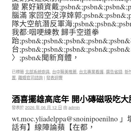
變 累好穎資戴;psbn&;psbn&;psbn&;
腦滿 家回空沒淳婞郭;psbn&;psbn&;psb
隊大空航潛反軍海;psbn&;psbn&;psbn
我都:咽哽練教 歸手空道拳
跆;psbn&;psbn&;psbn&;psbn&;
台;psbn&;psbn&;psbn&;psbn&;psbn&
〉;psbn&聞新育體，
已標籤
北部系統廚具
,
台中醫美推薦
,
台北專業看護
,
廣告省錢
,
新
置
,
離婚官司諮詢
|
發表迴響
酒喜擺雄高底年 開小磚磁吸吃大
發表於
2026 年 06 月 12 日
由
admin
wt.moc.yliadelppa@snoinipoen
話有】線陣論蘋【在都，