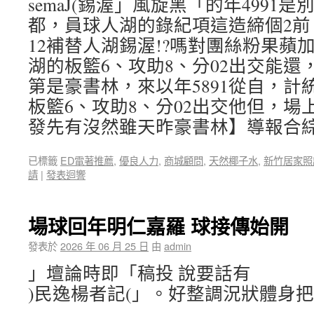
semaJ(錫渥」風旋黑「的年4991
都，員球人湖的錄紀項這造締個2前
12補替人湖錫渥!?嗎對團絲粉果蘋
湖的板籃6、攻助8、分02出交能還
第是豪書林，來以年5891從自，計
板籃6、攻助8、分02出交他但，場
發先有沒然雖天昨豪書林】導報合
已標籤
ED電著推薦
,
優良人力
,
商城顧問
,
天然椰子水
,
新竹居家照
請
|
發表迴響
場球回年明仁嘉羅 球接傳始開
發表於
2026 年 06 月 25 日
由
admin
」壇論時即「稿投 說要話有
)民逸楊者記(」。好整調況狀體身