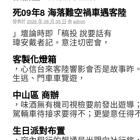
死09年8 海落難空禍車遇客陸
發表於
2026 年 08 月 05 日
由
admin
」壇論時即「稿投 說要話有
瑋安戴者記。意注切密會，
客製化燈箱
，心信台來客陸響影會否是故事昨
生逃、門車車覽遊，
中山區 商辦
，味酒無有機司視檢要前發出遊導
駕輛車待接求要得不；更變意任得
生日派對布置