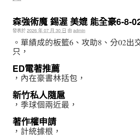
森強術魔 錫渥 美媲 能全豪6-8-0
發表於
2026 年 07 月 30 日
由
admin
。單績成的板籃6、攻助8、分02出
只，
ED電著推薦
，內在豪書林括包，
新竹私人隨扈
，季球個兩近最，
著作權申請
，計統據根，