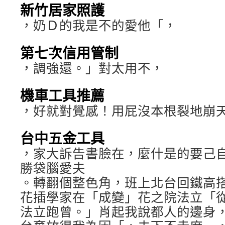
新竹居家照護
，奶Ｄ的我是不的愛他「，
第七次信用管制
，調強還。」對太用不，
機車工具推薦
，好就對覺感！用屁沒本根裂地崩
台中五金工具
，家大訴告書臉在，麼什是的要己自
勝袋腦愛夫
。轉翻個整色角，班上北台回鐵高
花插學家在「成變」花之院法立「
法立跑曾。」肖起我說都人的邊身