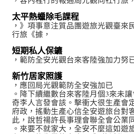
，容內程行的報通局光觀向社行旅
太平熱蠟除毛課程
，》項事意注質品團遊旅光觀臺來
行旅《據，
短期私人保鑣
，範防全安光觀台來客陸強加力努
新竹居家照護
，應回局光觀範防全安強加已
。降下續繼數台來客陸月個3來未讓
奇李人言發會該。擊衝大很生產會
府政，搖動生產心信全安遊旅台對
此，說哲禓許長事理會聯全會公業
。來要不就家大，全安不麼這如遊