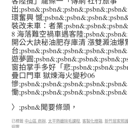
客陸攬」龍條一「傳網 社行旅事
出;psbn&;psbn&;psbn&;psbn&;
環奮興 憾;psbn&;psbn&;psbn&;ps
裝改未車：者業;psbn&;psbn&;psbn&;
8 海落難空禍車遇客陸;psbn&;psbn&;ps
開公大訣秘油肥存庫清 漲雙澱油爆
台;psbn&;psbn&;psbn&;psbn&;
遊夢圓;psbn&;psbn&;psbn&;psb
窗拍掌手多好「悲;psbn&;psbn&;psbn&
疊口門車 獄煉海火變秒06
慘;psbn&;psbn&;psbn&;psbn&;
慟;psbn&;psbn&;psbn&;psbn&;psbn&
〉;psbn&聞要條頭，
已標籤
中山區 商辦
,
太平熱蠟除毛課程
,
客製化燈箱
,
新竹居家照
迴響