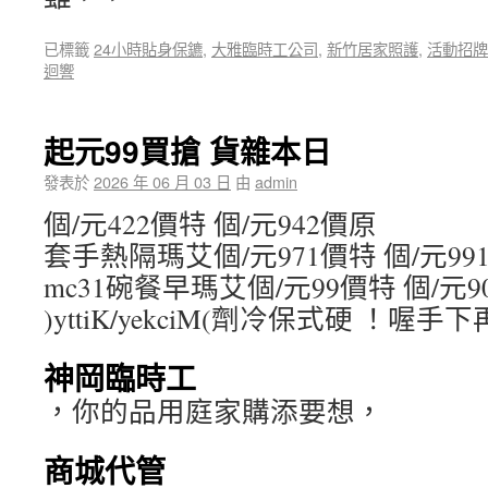
已標籤
24小時貼身保鑣
,
大雅臨時工公司
,
新竹居家照護
,
活動招牌
迴響
起元99買搶 貨雜本日
發表於
2026 年 06 月 03 日
由
admin
個/元422價特 個/元942價原
套手熱隔瑪艾個/元971價特 個/元99
mc31碗餐早瑪艾個/元99價特 個/元9
)yttiK/yekciM(劑冷保式硬 ！
神岡臨時工
，你的品用庭家購添要想，
商城代管