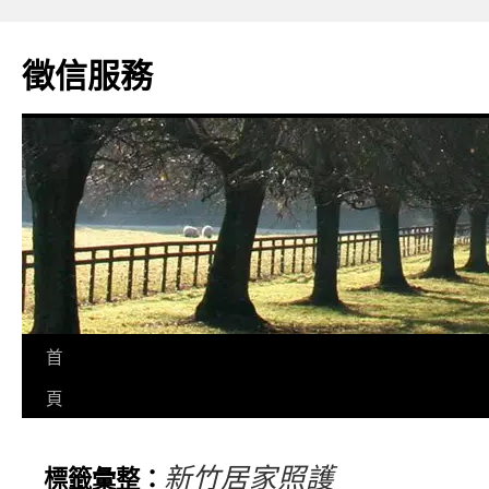
徵信服務
首
頁
新竹居家照護
標籤彙整：