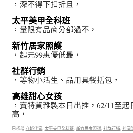
，深不得下扣折且，
太平美甲全科班
，量限有品商分部過不，
新竹居家照護
，起元99惠優低最，
社群行銷
，等物小活生、品用具餐括包，
高雄甜心女孩
，賣特貨雜製本日出推，62/11至
高，
已標籤
商城代管
,
太平美甲全科班
,
新竹居家照護
,
社群行銷
,
神岡