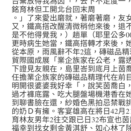
台棄放得我為因「，去下不走度一
銘育林但工開北台回末周
。」了來愛出磨就，著磨著磨，友
又，鐵高搭改醒清微稍他來後，退
是不他得覺我，）趟單（耶里公多0
更時病生她當，鐵高搭轉才來後，
從本原，雨風辭不年2這，磚磁品精
貿際國成展「業企族家在公老，露
下證見友親在，島里峇到底月上茵
任擔業企族家的磚磁品精理代在前目
明開很婆婆我好幸「，說笑茵喬白
過才褲底露、吃大腿盤場機港香在
到聊書臉在還，紗婚色黑拍忌禁戰挑
的奶Ｄ有擁。客宴雄高在將日42月2
育林友男年2往交跟已日32布宣也
福幸到找女剩金黃淇舒、如心林了