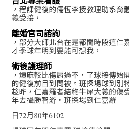
台北專業看護
，程課健復的儒恆李授教理助系育
義受接，
離婚官司諮詢
，部分大師北台在是都間時段這仁
才季球年明到要能可想我，
術後護理師
，煩麻較比傷肩過不，了球接傳始
的健復前目到問被。班探場球到別
趁昨，仁嘉羅者結終牛犀大義的傷受
年去攝勝智游。班探場到仁嘉羅
日72月80年6102