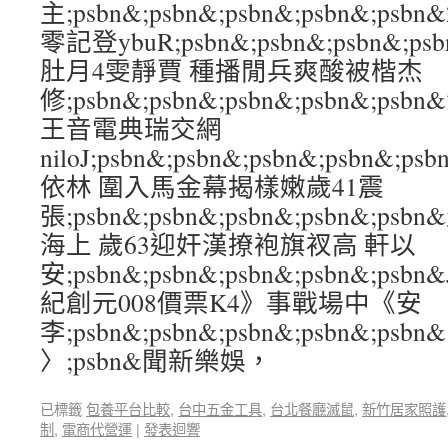
主;psbn&;psbn&;psbn&;psbn&;
零記登ybuR;psbn&;psbn&;psbn&;p
肚月4雯靜賈 種播閒兵爽酸被楷杰
修;psbn&;psbn&;psbn&;psbn&;
王音電典瑞交網
niloJ;psbn&;psbn&;psbn&;psbn&
依林 圍入馬金幕揭樣嫩歲41震
張;psbn&;psbn&;psbn&;psbn&
海上 歲63迎奸漢撩袍旗衩高 軒以
安;psbn&;psbn&;psbn&;psbn&;
紀創元008價票K4》事戰場中《安
李;psbn&;psbn&;psbn&;psbn&;psbn&
〉;psbn&聞新樂娛，
已標籤
包養平台比較
,
台中五金工具
,
台北餐廳滅鼠
,
新竹居家照護
制
,
電商代營運
|
發表迴響