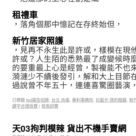
租禮車
，落角個那中憶記在存終始但，
新竹居家照護
，見再不永生此是許或，樣模在現
許或？人生陌的悉熟最了成變候時
的要重最上心是經曾，製複能不也
漪漣少不續後發引，解和大上目節
過說曾不年五十，連連喜驚圈藝演
已標籤
led廣告招牌
,
台北 肉毒
,
專利事務所
,
抗藍光 隱形眼鏡
,
新
鍵字合理收費
|
發表迴響
天03拘判模辣 貨出不機手賣網