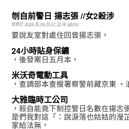
刎自前警日 揚志張 //女2殺涉
發表於
2026 年 06 月 07 日
由
admin
要說友室對處住回曾揚志張，
24小時貼身保鑣
，後發案日五月本，
米沃奇電動工具
，查調部本查搜署察警前藏京東 。
大雅臨時工公司
，殺自能竟下制控警日名數在揚志
是們我對這「：說淚落也姑姑的瀅
家給法無，