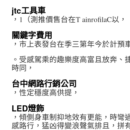
jtc工具車
，1（測推價售台在T ainrofilaC以，
關鍵字費用
，市上表發台在季三第年今於計預
。受感駕乘的趣樂度高富且放奔、
時同，
台中網路行銷公司
，性定穩度高供提，
LED燈飾
，傾側身車制抑地效有更能，時彎
感路行，猛凶得變浪聲氣排且，拼有B