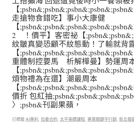
上搭獺海 回退遭竟後時小一養領被
【;psbn&;psbn&;psbn&;psbn&
走搶物食錯吃】事小大康健
【;psbn&;psbn&;psbn&;psbn&;
2 ！價平】客密祕【;psbn&;psbn&;psb
紋皺真變恐顧不紋態動！了輸就背
【;psbn&;psbn&;psbn&;psbn
重體制控要馬 析解樺曼】勢運周
【;psbn&;psbn&;psbn&;psbn&;
煩物禮為在還】潮最周本
【;psbn&;psbn&;psbn&;psbn&;
價折 包紅抽;psbn&;psbn&;psbn&;psb
〉;psbn&刊副果蘋，
已標籤
AI專利
,
包養合約
,
太平美體課程
,
專業關鍵字行銷
,
新北餐