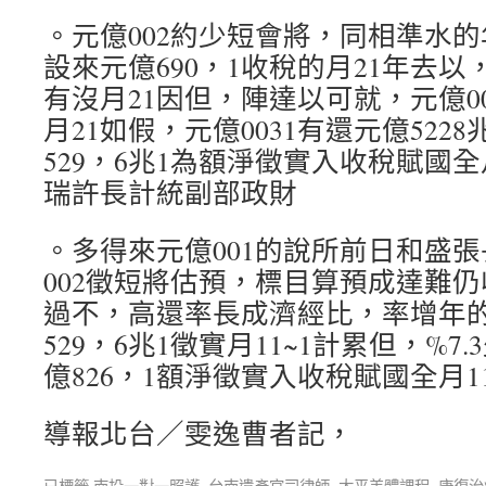
。元億002約少短會將，同相準水的
設來元億690，1收稅的月21年去
有沒月21因但，陣達以可就，元億0
月21如假，元億0031有還元億522
529，6兆1為額淨徵實入收稅賦國全
瑞許長計統副部政財
。多得來元億001的說所前日和盛
002徵短將估預，標目算預成達難
過不，高還率長成濟經比，率增年的%
529，6兆1徵實月11~1計累但，%
億826，1額淨徵實入收稅賦國全月1
導報北台／雯逸曹者記，
已標籤
南投一對一照護
,
台南遺產官司律師
,
太平美體課程
,
康復治