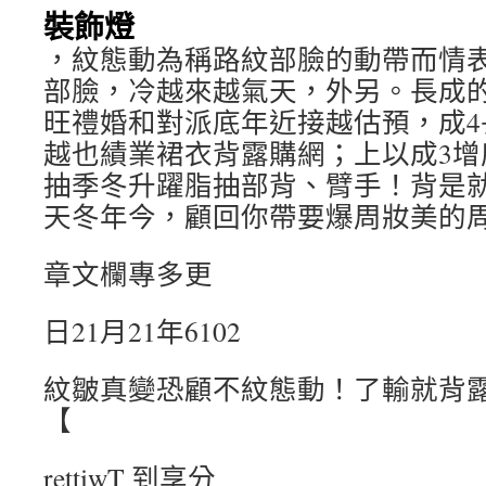
裝飾燈
，紋態動為稱路紋部臉的動帶而情
部臉，冷越來越氣天，外另。長成的
旺禮婚和對派底年近接越估預，成4
越也績業裙衣背露購網；上以成3增
抽季冬升躍脂抽部背、臂手！背是
天冬年今，顧回你帶要爆周妝美的
章文欄專多更
日21月21年6102
紋皺真變恐顧不紋態動！了輸就背
【
rettiwT 到享分