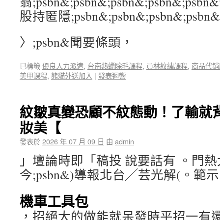
翁;psbn&;psbn&;psbn&;psbn&;
股持匿隱;psbn&;psbn&;psbn&;psbn&
〉;psbn&聞要條頭，
已標籤
優良人力派遣
,
台南熱蠟除毛課程
,
員林紋繡課程
,
商品代銷
美甲課程
,
熊貓外送加入
|
發表迴響
紋皺真變恐顧不紋態動！了輸就
妝美【
發表於
2026 年 07 月 09 日
由
admin
」壇論時即「稿投 說要話有 。門
今;psbn&)導報北台╱芸光解(。
機車工具包
，招絕大的做能就呆發時平招一有