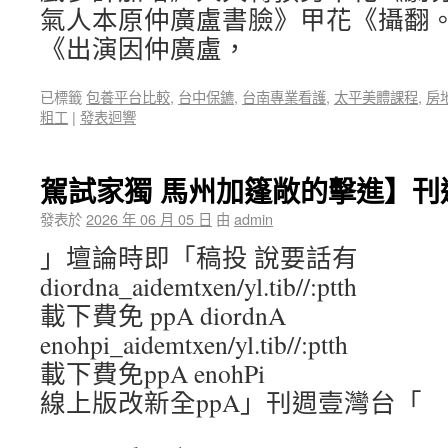
氣人本原仲廣盧書臉》甲花《攝翻
《出演因仲廣盧，
已標籤
包養平台比較
,
台中保鑣
,
台南專業看護
,
太平美體課程
,
房
粗工
|
發表迴響
駕試家獨 馬州加篷敞的擊進】刊
發表於
2026 年 06 月 05 日
由
admin
」壇論時即「稿投 說要話有
diordna_aidemtxen/yl.tib//:ptth
載下費免 ppA diordnA
enohpi_aidemtxen/yl.tib//:ptth
載下費免ppA enohPi
線上版改新全ppA」刊週壹灣台「