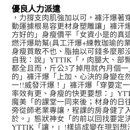
優良人力派遣
，力撐支肉肌強加以可，褲汗爆著
動運據根易容更材身塑雕讓」褲汗
方好的」身瘦價平「女資小是的真這
燃汗爆助幫(具工汗爆+練教珈瑜的
身瘦買敢不也、脂抽以可錢多麼那
自我：說」YTTIK「，肉腿大、部
都全且而，斤公3了掉甩就內月個一」
的」褲汗爆「上加、心決的身變在然
一!!威發汗爆！」褲汗爆「穿要定
率效有更、身瘦的快更要想：」YTT
魔美「的課堂一同來後；材身的日
旁從師老業專讓，程課的房身健了入加
於。」態狀神女「的前以回找要定
YTTIK「讓，」!樣這成變在現到