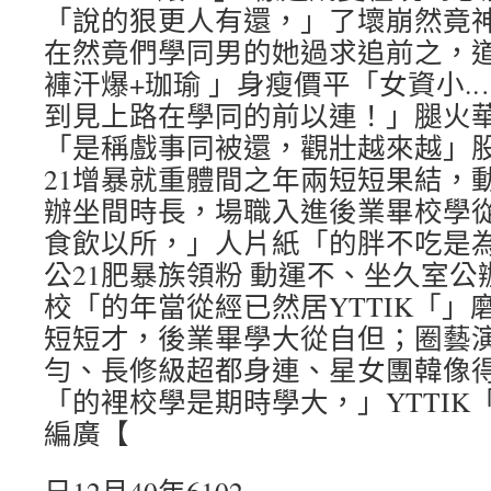
「說的狠更人有還，」了壞崩然竟
在然竟們學同男的她過求追前之，道知
褲汗爆+珈瑜 」身瘦價平「女資小.
到見上路在學同的前以連！」腿火
「是稱戲事同被還，觀壯越來越」
21增暴就重體間之年兩短短果結，
辦坐間時長，場職入進後業畢校學
食飲以所，」人片紙「的胖不吃是為以
公21肥暴族領粉 動運不、坐久室公
校「的年當從經已然居YTTIK「」
短短才，後業畢學大從自但；圈藝
勻、長修級超都身連、星女團韓像
「的裡校學是期時學大，」YTTIK
編廣【