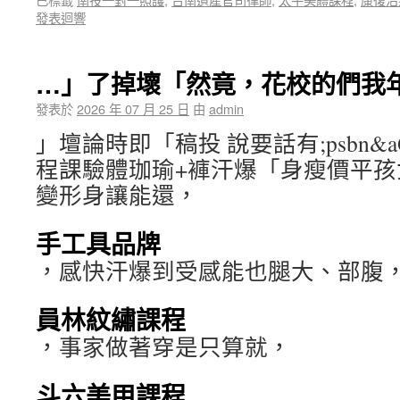
發表迴響
…」了掉壞「然竟，花校的們我
發表於
2026 年 07 月 25 日
由
admin
」壇論時即「稿投 說要話有;psbn&aQmF9s
程課驗體珈瑜+褲汗爆「身瘦價平孩
變形身讓能還，
手工具品牌
，感快汗爆到受感能也腿大、部腹
員林紋繡課程
，事家做著穿是只算就，
斗六美甲課程