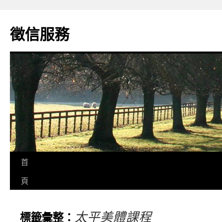
徵信服務
首
頁
太平美體課程
標籤彙整：