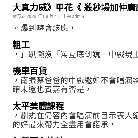
大真力威》甲花《 殺秒場加仲廣
發表於
2026 年 06 月 15 日
由
admin
。爆到嗨會該應，
粗工
，」趴懶沒「罵互底到鏡一中戲現
機車百貨
，南振蔡爸爸的中戲邀如不會唱演
確未還也賓嘉有否是，
太平美體課程
，劃規在仍容內會唱演前目示表人
的好最來帶力全盡用會諾承，