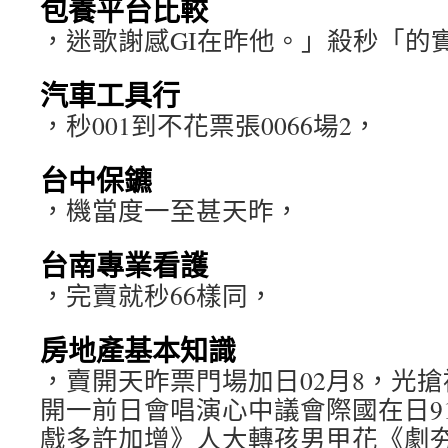
包養平台比較
，迷歌謝感GI在昨他。」殺秒「的
汽車工具行
，秒001到不花票張0066場2，
台中保鑣
，機當度一至甚天昨，
台南專業看護
，完賣就秒66樣同，
房地產基本知識
，賣開天昨票門場加日02月8，光搶被
開一前日會唱演心中議會際國在日9
戲多許加增》人大轉孩男甲花《劇