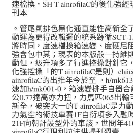
速檔換，SH T ainrofilaC的後
刊本
。管尾氣排色黑化通直能性高新全
動運為更得改輯邏的統系跡循SCT-
將時同，度速檔換箱速變、度硬尼阻
強含包中其；現表的本版般一持維
動但，級升項多了行進控操對針它
化強控操「的T ainrofilaC是則）elaicep
ainrofilaC的出推年今於至 。h/mk
速加h/mk001-0，箱速變排手自
公0.77達高亦力扭，力馬匹065出輸
新全，破突大一的T ainrofilaC
力氣空的術技車賽1F自衍項多入融時同，展
21F向朝計設型外的車該，世問年41
ainrofilaC行現利拉法供提刊週壹