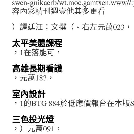
swen-gnikaerb/wt.moc.gamtxen.www//:
容內彩精刊週壹他其多更看
）諤廷汪：文撰（。右左元萬023，
太平美體課程
，1在落能可，
高雄長期看護
，元萬183，
室內設計
，1的BTG 884於低應價報台在本版S
三色投光燈
，）元萬091，