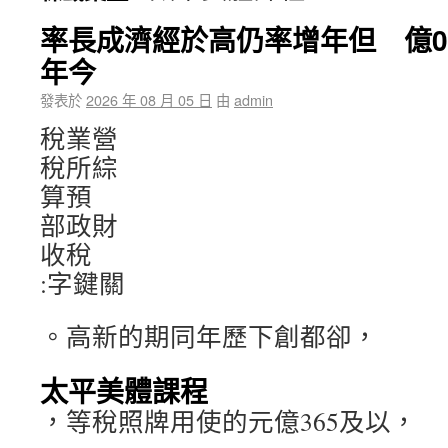
率長成濟經於高仍率增年但 億0
年今
發表於
2026 年 08 月 05 日
由
admin
稅業營
稅所綜
算預
部政財
收稅
:字鍵關
。高新的期同年歷下創都卻，
太平美體課程
，等稅照牌用使的元億365及以，