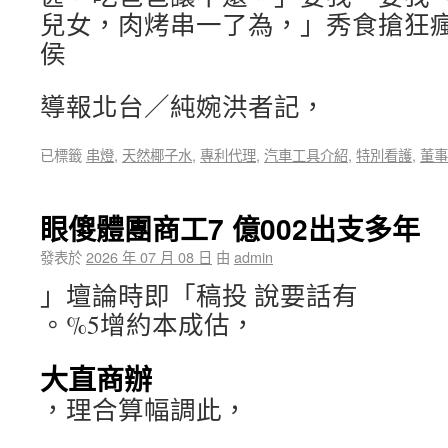
兒女，肉烤串一了為，」秀食搶狂
侯
導報北台／純婉洪者記，
已標籤
串燈
,
天然椰子水
,
專利代理
,
汽車工具介紹
,
特別看護
,
董事
眼傻體團商工7 億002出支多年
發表於
2026 年 07 月 08 日
由
admin
」壇論時即「稿投 說要話有
。%5增約本成估，
大直商辦
，理合算幅調此，