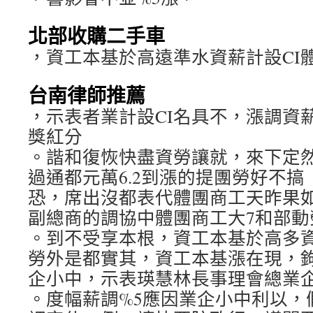
北部收購二手車
，資工本基於高遠準水資薪計設CI
台南律師推薦
，示表者業計設CI名具不，漲調資
獎紅分
。諧和復恢快盡資勞讓就，來下定
過通都元萬6.2到漲的提團勞好不搞
恐，席出沒都表代體團商工天昨果
副總商的調協中體團商工大7和部動
。到不受享本根，資工本基於高多
勞外是都實其，資工本基漲在現，
企小中，示表瑛慧林長事理會總業
。度幅薪調%5應因業企小中利以，