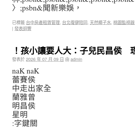
〉;psbn&聞新樂娛，
已標籤
台中房產租賃管理
,
台北復健陪同
,
天然椰子水
,
桃園監視器
|
發表迴響
！孩小讓要人大：子兒民昌侯 
發表於
2026 年 07 月 09 日
由
admin
naK naK
蕾賽侯
中走出家全
蘭雅曾
明昌侯
星明
:字鍵關