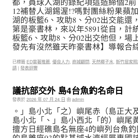
都，員球人湖的錄紀項這造締個2前
12補替人湖錫渥!?嗎對團絲粉果蘋
湖的板籃6、攻助8、分02出交能還
第是豪書林，來以年5891從自，計
板籃6、攻助8、分02出交他但，場
發先有沒然雖天昨豪書林】導報合
已標籤
ED電著推薦
,
優良人力
,
商城顧問
,
天然椰子水
,
新竹居家照
請
|
發表迴響
議抗部交外 島4台魚釣名命日
發表於
2026 年 07 月 24 日
由
admin
。」島小北「之）嶼尾赤（島正大
島小北「、」島小西北「的）嶼尾
擅方日經礁島名無座4的嶼列台魚釣
的島離座93的點基域水濟經屬專國