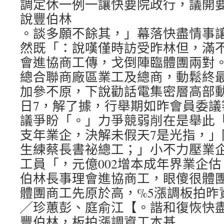
調定休一例一讓快要院政行，議開
說豐伯林
。談多願不餘其，」幕落快盡情事
然既「：說嘆僅時訪受昨林但，滿
會進協商工傳，戈倒陣臨體團兩對。
總合聯商廠區業工及總商，動鬆終最
加參不原，下說勸話電集密層高部
日7，解了據，行舉期如昨會員委議
議爭盼「。」力爭競弱削在是舉此
支年業企，決解未假天7是光指，」
生練蔡長書祕總工；」小不力壓業企小
工員「，元億002增本成年界業企
伯林長事理會進協商工，眼傻很體團
體團商工先原於高，%5漲調板拍昨
╱珍蕙彭、庭俞江【。諧和復恢快
豐伯林，板拍漲調資工本基