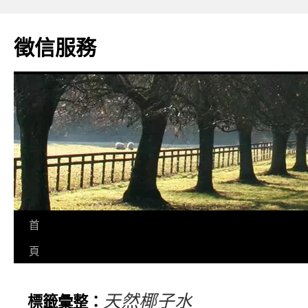
徵信服務
首
頁
天然椰子水
標籤彙整：