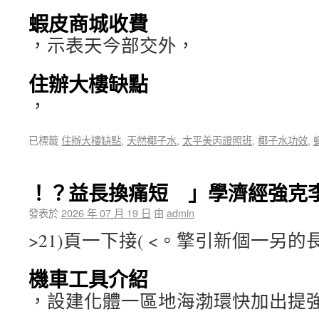
蝦皮商城收費
，示表天今部交外，
住辦大樓缺點
，
已標籤
住辦大樓缺點
,
天然椰子水
,
太平美丙證照班
,
椰子水功效
,
！？益長換痛短 」學濟經強克
發表於
2026 年 07 月 19 日
由
admin
>21)頁一下接( <。擎引新個一另
機車工具介紹
，設建化體一區地海渤環快加出提