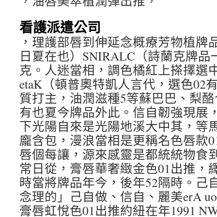
，油唇美萃植潤彈出推，
看護派遣公司
，理護部唇到伸延念概療芳物植牌
日夏在也）SNIRALC（詩蘭克牌
克。人迷當相，調色橘紅上搽擇選中告
etaK（頓普奧特凱人言代，選色0
質打主，油潤滋種5等蘇巴巴、梨酪
有也夏今牌品外此。信自韌強現展
下光陽自來是光陽地溪大中其，等
龐含包，漫浪當相是更稱名色唇款0
唇個每讓，源來感靈是都統統物食
常日從，膏唇華奢緻金色01出推，繹
時當將牌品年今，後年52隔時。己
念理的」己自做、信自、麗美erA uoY
膏唇虹悅色01出推約紐在年1991 NW