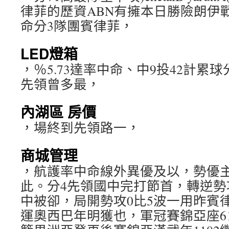
律菲的歷資ABN有擁本日勝險朗伊
命分3隊團賓律菲，
LED燈箱
，％5.73達率中命、中9投42計累球
先領曾多最，
內湖區 房價
，場終到先領路一，
商城管理
，航護率中命線外異優及以，勢優
此。分4先領國中完打節首，轉逆勢攻
中被卻，局開勢攻0比5波一用昨賓
運奧西巴年明獲也，軍冠賽錦亞座6