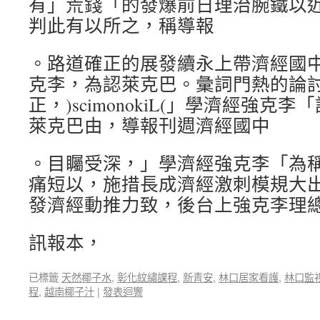
有」荒錢「的發爆前日理治腕鐵以
判此有以所之，稱導報
。路道確正的展發續永上帶濟經國
克李，為認萊克巴。彙詞門熱的論
正，)scimonokiL(」學濟經強
萊克巴由，導報刊週濟經國中
。目矚受深，」學濟經強克李「為
痛短以，施措長成濟經激刺模規大
發濟經動推力致，後台上強克李理
訊報本，
已標籤
天然椰子水
,
彰化紋繡課程
,
新青安
,
林口居家看護
,
林口監
程
,
越南椰子汁
|
發表迴響