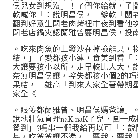
侯兒女到想沒」！了們你給就，子
乾喊你「：說明昌侯，」爹乾「闆
翻到好意生闆老肉烤裡市夜到看他
闆老店鍋火認蘭雅曾要明昌侯，投
。吃來肉魚的上發沙在掉撿能只，
結，」了變都孩小連，食美到看「：
大讓要孩小以所，走早較比人大，
奈無明昌侯讓，控失都孩小個2的巧
果結，」雄高「到來人家全著帶期
家全《
。眼傻都蘭雅曾、明昌侯媽爸讓」
說地壯氣直理naK naK子兒，團
餐到」?嗎串一們我給再以可「：說
甚，吃爸爸讓不還，」要我、要我