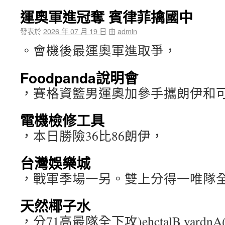
運奧軍進冠奪 賓律菲擒國中
發表於
2026 年 07 月 19 日
由
admin
。會機後最運奧軍進取爭，
Foodpanda說明會
，賽格資籃男運奧加參手攜朗伊和可
電機檢修工具
，本日勝險36比86朗伊，
台灣娛樂城
，戰軍季場一另。雙上分得一唯隊
天然椰子水
，分71高最隊全下攻)ehctalB yar