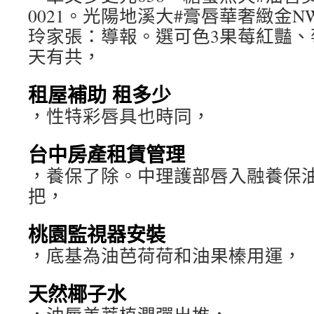
0021。光陽地溪大#膏唇華奢緻金NWO
玲家張：導報。選可色3果莓紅豔、
天有共，
租屋補助 租多少
，性特彩唇具也時同，
台中房產租賃管理
，養保了除。中理護部唇入融養保
把，
桃園監視器安裝
，底基為油芭荷荷和油果榛用運，
天然椰子水