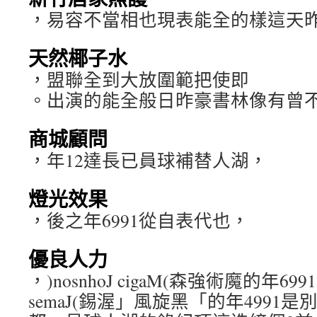
，易容不當相也現表能全的樣這天
天然椰子水
，盟聯全到大放圍範把使即
。出演的能全般日昨豪書林像有曾
商城顧問
，年12達長已員球補替人湖，
燈光效果
，後之年6991從自表代也，
優良人力
，)nosnhoJ cigaM(森強術魔的年6991
semaJ(錫渥」風旋黑「的年4991