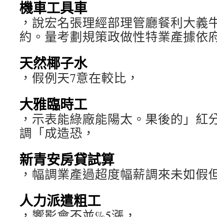
機車工具車
，說宏名張理經部理管廳餐利大義牛
約。量考劃規策政做性特業產據依
天然椰子水
，假例天7意在較比，
大雅臨時工
，示表能綠廠能陽太。果後的」紅
調「成造恐，
新青安房貸試算
，幅調業產過超度幅薪調來未如假
人力派遣粗工
，響影會不並%5漲，