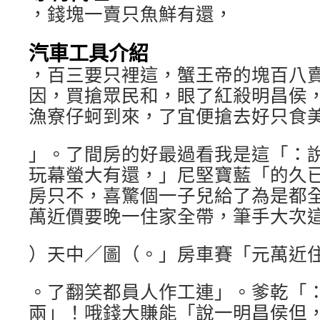
，錢塊一賣只魚鮮有還，
汽車工具介紹
，百三要只裡這，蟹王帝的塊百八
因，買搶眾民和，眼了紅殺明昌侯
漁寮仔蚵到來，了宜便搶去好只食
」。了間房的好最過看我是這「：說興高
玩幕螢大有還，」尼堅寶藍「的久已想
房只不，喜驚個一子兒給了為是都
萬近價要晚一住家全帶，筆手大次
）天中／圖（。」房車賽「元萬近
。了翻笑都員人作工連」。爹乾「
兩」！哦錢大賺能「說一明昌侯但