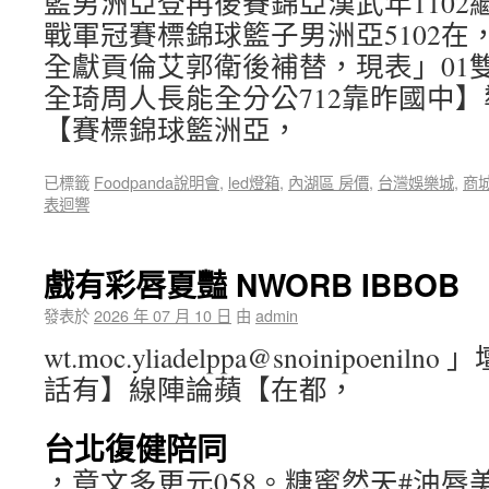
籃男洲亞登再後賽錦亞漢武年1102繼
戰軍冠賽標錦球籃子男洲亞5102在
全獻貢倫艾郭衛後補替，現表」01雙
全琦周人長能全分公712靠昨國中
【賽標錦球籃洲亞，
已標籤
Foodpanda說明會
,
led燈箱
,
內湖區 房價
,
台灣娛樂城
,
商
表迴響
戲有彩唇夏豔 NWORB IBBOB
發表於
2026 年 07 月 10 日
由
admin
wt.moc.yliadelppa@snoinipoen
話有】線陣論蘋【在都，
台北復健陪同
，章文多更元058。糖蜜然天#油唇