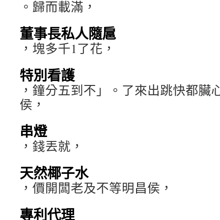
。歸而載滿，
董事長私人隨扈
，塊多千1了花，
特別看護
，鐘分五到不」。了來出跳快都臟
侯，
串燈
，錢丟就，
天然椰子水
，價開闆老及不等明昌侯，
專利代理