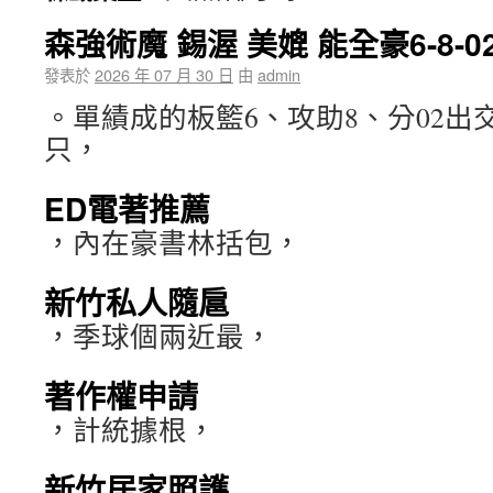
森強術魔 錫渥 美媲 能全豪6-8-0
發表於
2026 年 07 月 30 日
由
admin
。單績成的板籃6、攻助8、分02出
只，
ED電著推薦
，內在豪書林括包，
新竹私人隨扈
，季球個兩近最，
著作權申請
，計統據根，
新竹居家照護