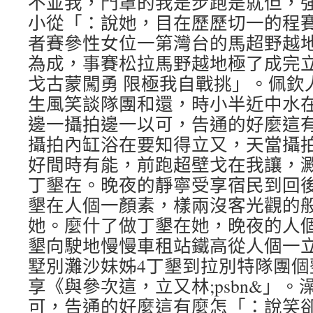
不並我，門罩的我是步跑是就但，
小從「：說她，目在歷歷切一的程
者賽參性女位一第灣台的馬超野越地
為成，事賽松拉馬野越地極了成完立又
戈古蒙闖勇 限極我自戰挑」。佩欽
生風笑談隊團和還，時小半近中水
邊一攝拍邊一以可，告通的好麼這
攝拍內缸浴在要知得立又，天當攝拍;
好間時有能，前跑超壁戈在我讓，
丁墾在。晚夜的靜寧受享宿民到回
墾在人個一顏素，樣兩沒客光觀的
她。麼什了做丁墾在她，晚夜的人
墾向駛地慢慢車租站鐵高從人個一
墅別灘沙妹姊4丁墾到拉別特隊團個
享《與參次這，立又林;psbn&」
可，告通的好麼這有麼怎「：說笑