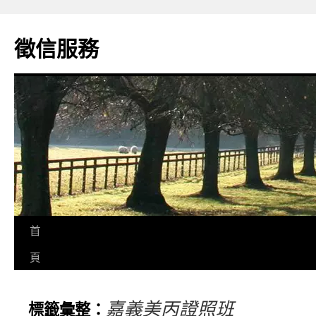
徵信服務
首
頁
嘉義美丙證照班
標籤彙整：