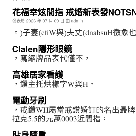
花福幸炫間指 戒婚新表發NOTSNI
發表於
2026 年 07 月 09 日
由
admin
。)子妻(efiW與)夫丈(dnabsuH徵象
Clalen隱形眼鏡
，寫縮牌品表代僅不，
高雄居家看護
，鑽主托烘樣字W與H，
電動牙刷
，戒鑽WH屬當戒鑽婚訂的名出最
拉克5.5的元萬0003近間指，
貼身隨扈