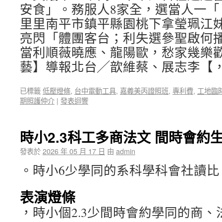
安食」。務服人8家全，選當人一「
里里南平市鎮平縣園桃下拿瑩珮江妹
亮閃「體團客台；利失選參聖啟何
當利順薇曉應、龍陽歐，愁家幾樂
藝】導報北台╱歆維蔡、展志李【
已標籤
低壓燈條
,
台中電動工具
,
嘉義美丙證照班
,
專利費
,
工地臨
期照護仲介
|
發表迴響
時小2.3科工多商法文 間時會約
發表於
2026 年 05 月 17 日
由
admin
。時小6少學同的系科學科會社讀比
表演燈條
，時小個2.3少間時會約學同的商