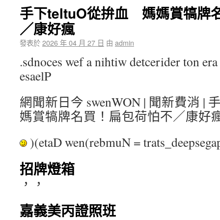
手下teltuO從拚血 媽媽賞犒
／康好瘋
發表於
2026 年 04 月 27 日
由
admin
.sdnoces wef a nihtiw detcerider ton era 
esaelP
網聞新日今 swenWON | 聞新費消 | 
媽賞犒牌名買！扁包荷怕不／康好
)(etaD wen(rebmuN = trats_deepse
招牌燈箱
，，
嘉義美丙證照班