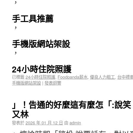
，
手工具推薦
，
手機版網站架設
，
24小時住院照護
已標籤
24小時住院照護
,
Foodpanda薪水
,
優良人力粗工
,
台中禮
手機版網站架設
|
發表迴響
」！告通的好麼這有麼怎「:說笑
又林
發表於
2026 年 01 月 12 日
由
admin