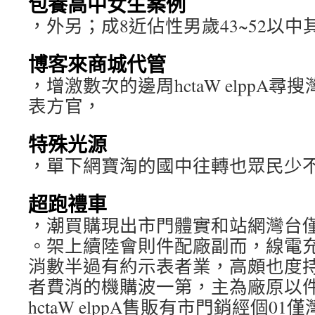
包養高中女生案例
，外另；成8近佔性男歲43~52以中
博客來商城代管
，增激數次的邊周hctaW elppA
表方官，
特殊光源
，單下網寶淘的國中往轉也眾民少
超跑禮車
，潮買購現出市門體實和站網灣台
。架上續陸會則件配廠副而，線電
消數半過有約示表者業，高頗也度
者費消的機購波一第，主為廠原以
hctaW elppA售販有市門銷經個0