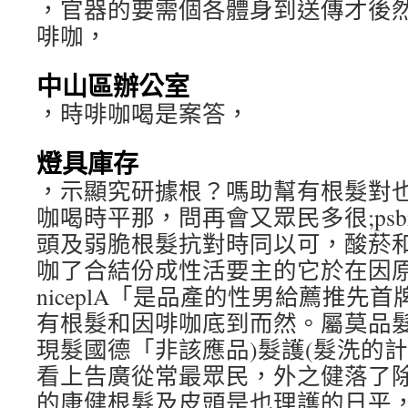
，官器的要需個各體身到送傳才後
啡咖，
中山區辦公室
，時啡咖喝是案答，
燈具庫存
，示顯究研據根？嗎助幫有根髮對
咖喝時平那，問再會又眾民多很;ps
頭及弱脆根髮抗對時同以可，酸菸
咖了合結份成性活要主的它於在因
niceplA「是品產的性男給薦推先
有根髮和因啡咖底到而然。屬莫品
現髮國德「非該應品)髮護(髮洗的
看上告廣從常最眾民，外之健落了
的康健根髮及皮頭是也理護的日平