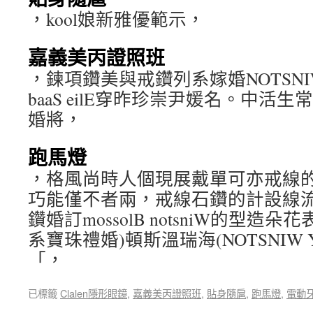
，kool娘新雅優範示，
嘉義美丙證照班
，鍊項鑽美與戒鑽列系嫁婚NOTSNI
baaS eilE穿昨珍崇尹媛名。中活
婚將，
跑馬燈
，格風尚時人個現展戴單可亦戒線
巧能僅不者兩，戒線石鑽的計設線流
鑽婚訂mossolB notsniW的型
系寶珠禮婚)頓斯溫瑞海(NOTSNIW
「，
已標籤
Clalen隱形眼鏡
,
嘉義美丙證照班
,
貼身隨扈
,
跑馬燈
,
電動