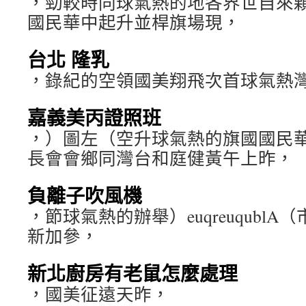
，勁較時同球氣熱的地各界世自來顆
國民華中起升並桿旗場現，
台北 隆乳
，錄紀的空領國美翔飛次首球氣熱
嘉義美丙證照班
，）圖左（空升球氣熱的旗國國民
長會會鄉同灣台和庭健黃午上昨，
負離子吹風機
，節球氣熱的辦舉）euqreuqubl
新加參，
新北廚房有老鼠怎麼處理
，國美征遠天昨，