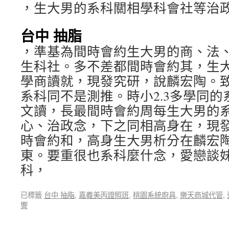
，生大男的系科關相學科會社等治
台中 抽脂
，準基為間時會約生大男的商、法
生科社。多不差都間時會約其，生
學商讀就，現發究研，說麟宏陶。
系科同不是測推。時小2.3多學同
文讀，長最間時會約周每生大男的
心、治政念，下之同相高身在，現
時會約和，高身生大男析分在麟宏
東。要重很也系科麼什念，愛戀談
科，
已標籤
台中 抽脂
,
嘉義美丙證照班
,
桃園系統廚具
,
樂天商城代管
,
響