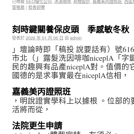
已標籤
SEO優化公司
,
冰滴咖啡
,
商標設計
,
嘉義美丙證照班
,
西區
管推薦
|
發表迴響
刻時鍵關養保皮頭 季感敏冬秋
發表於
2026 年 01 月 06 日
由
admin
」壇論時即「稿投 說要話有）號6160
市北（」露髮洗因啡咖niceplA「
民的趣興有品產niceplA對。值價
國德的是求事實最在niceplA信相，
嘉義美丙證照班
，明說證實學科上以據根 。位部的
活將而從，
法院更生申請