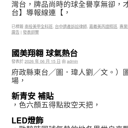
灣台，牌品尚時的球全譽享無卻，
台】導報線連【，
已標籤
南投美甲全科班
,
台中遺產訴訟律師
,
嘉義美丙證照班
,
專業
廣告
|
發表迴響
國美翔翱 球氣熱台
發表於
2026 年 06 月 15 日
由
admin
府政縣東台╱圖．瑋人劉╱文。）
場，
新青安 補貼
，色六顏五得點妝空天把，
LED燈飾