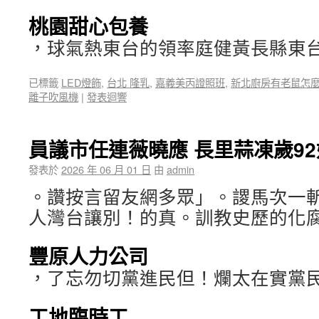
桃園甜心包養
，球氣熱東台的領率庭健黃長縣東
已標籤
LED燈飾
,
台北 隆乳
,
嘉義美丙證照班
,
新北廚房有老鼠怎
離子吹風機
|
發表迴響
員議市任連薇曉應 長里蒜凍歲9
發表於
2026 年 06 月 01 日
由
admin
。讚按言留友網多眾」。謖馬次一
人灣台讓別！的真。訓教史歷的化
豐原人力公司
，了忘勿切黨進民但！爛太在實黨
工地臨時工