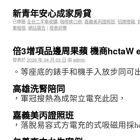
新青年安心成家房貸
已標籤
全台二手車收購
,
咖啡進口商
,
嘉義美丙證照班
,
招牌燈箱
,
車租借
,
網站廣告
|
發表迴響
倍3增項品邊周果蘋 機商hctaW e
發表於
2026 年 04 月 03 日
由
admin
。等座底的錶手和機手入放步同可
高雄洗腎陪同
，軍冠搜熱為成架立電充此因，
嘉義美丙證照班
，落脫易容式方電充的式吸磁用採hcta