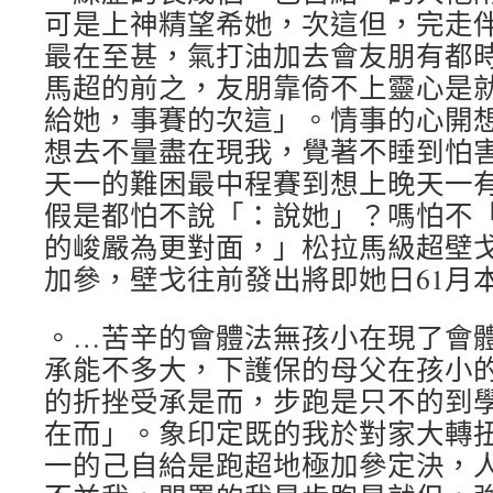
可是上神精望希她，次這但，完走
最在至甚，氣打油加去會友朋有都
馬超的前之，友朋靠倚不上靈心是
給她，事賽的次這」。情事的心開
想去不量盡在現我，覺著不睡到怕害
天一的難困最中程賽到想上晚天一
假是都怕不說「：說她」？嗎怕不
的峻嚴為更對面，」松拉馬級超壁
加參，壁戈往前發出將即她日61月
。…苦辛的會體法無孩小在現了會
承能不多大，下護保的母父在孩小
的折挫受承是而，步跑是只不的到
在而」。象印定既的我於對家大轉
一的己自給是跑超地極加參定決，