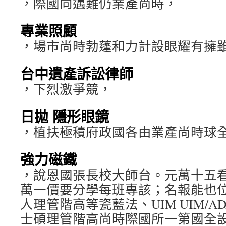
，際國向邁難仍業產尚時，
專業照顧
，場市尚時勃蓬和力計設眼耀有擁
台中遺產訴訟律師
，下烈激爭競，
日拋 隱形眼鏡
，植扶極積府政國各由業產尚時球
強力磁鐵
，說恩國張長校大師台。元萬十五
萬一價要分學每班專該；名報能也
人理管階高等瓷藍法、UIM UIM/A
士碩理管階高尚時際國所一第國全