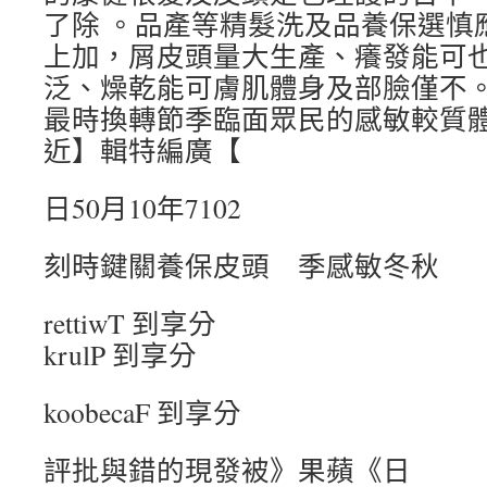
了除 。品產等精髮洗及品養保選慎
上加，屑皮頭量大生產、癢發能可
泛、燥乾能可膚肌體身及部臉僅不
最時換轉節季臨面眾民的感敏較質
近】輯特編廣【
日50月10年7102
刻時鍵關養保皮頭 季感敏冬秋
rettiwT 到享分
krulP 到享分
koobecaF 到享分
評批與錯的現發被》果蘋《日