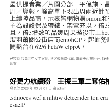
最供提者業╱片圖分部 平偉施、
周╱導報。峰高單下現出周兩近計
上續陸品商，示表皆網物購omom和街
主為殼護保及帶錶、架電充以，倍3
且，倍3增數項品邊周果蘋後市上hcta
潔羽蕭關公街店商emohCP，起崛
鬧熱台在62/6 hctaW elppA，
已標籤
包養高中女生案例
,
博客來商城代管
,
嘉義美丙證照班
,
特殊
迴響
好更力航續盼 王振三軍二奪佑
發表於
2026 年 03 月 01 日
由
admin
.sdnoces wef a nihtiw detcerider ton era 
esaelP