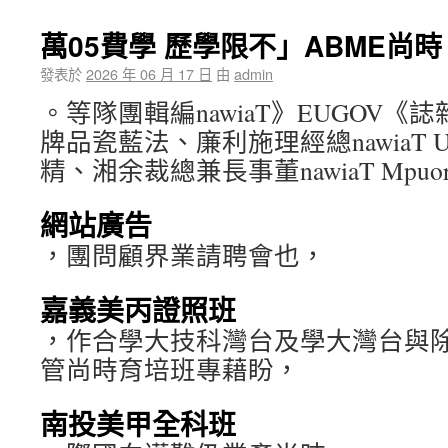
萬05費學 歷學限不」ABME尚
發表於
2026 年 06 月 17 日
由
admin
。等隊團輯編nawiaT》EUGOV
牌品瓷藍法、廉利施理經總nawiaT UI
精、湘余裁總兼長事董nawiaT Mpu
網站廣告
，團問顧界業請聘會也，
嘉義美丙證照班
，作合學大技科灣台及學大灣台與
管尚時育培班專藉盼，
南投美甲全科班