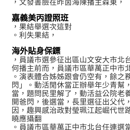
，文發書臉在昨茵海陳播主森東，
嘉義美丙證照班
，果結舉選次這對
。利失果結，
海外貼身保鏢
，員議市選參征出區山文安大市北
何播主前而，員議市區華萬正中市
。演表體合姊姊跟會仍空有，餘之
閃」。動活閒休當正辦舉年少青幫
當，題問民里解了，動活益公院老
開爸閃，後選當，長里選征出父代
因，趣興感治政對瑩珮江起崛代世
曉應攝翻
。員議市區華萬正中市北台任連選