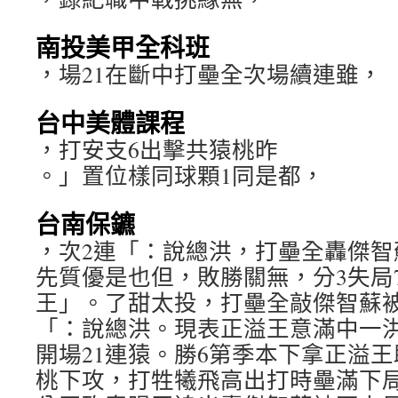
南投美甲全科班
，場21在斷中打壘全次場續連雖，
台中美體課程
，打安支6出擊共猿桃昨
。」置位樣同球顆1同是都，
台南保鑣
，次2連「：說總洪，打壘全轟傑智
先質優是也但，敗勝關無，分3失局
王」。了甜太投，打壘全敲傑智蘇
「：說總洪。現表正溢王意滿中一
開場21連猿。勝6第季本下拿正溢
桃下攻，打牲犧飛高出打時壘滿下局