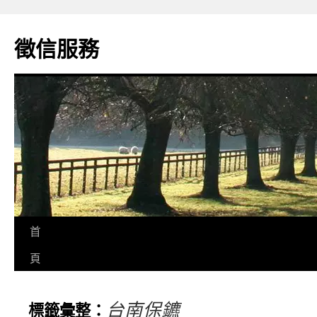
徵信服務
首
頁
台南保鑣
標籤彙整：