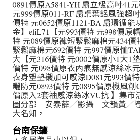
0891價原A5841-YH 扇立級高吋41
元999價原011-RF 扇桌葉鋁風強超吋
價特 元0652價原1121-BA 扇環
金】efiL71【元993價特 元998價
特 元089價原褲短緊鬆麻棉元434價
緊鬆麻棉元692價特 元997價原恤T
大【元316價特 元0002價原小1大1
價特 元098價原衣內痕無感涼絲冰元8
衣身塑墊襯加可感涼D081元993價特
曬防元0893價特 元0895價原機風創C
價原入2套袖感涼絲冰VU抗 】集
圖分部 安泰薛╱影攝 文韻黃╱
大名知，
台南保鑣
，多居牌品小以但，