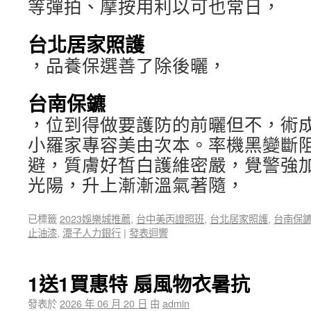
等彈拍、摩按用利以可也常日，
台北居家照護
，品養保選善了除後曬，
台南保鑣
，位到得做要護防的前曬但不，術
小羅家專容美由次本。率機黑變斷
避，質膚好皙白護維密嚴，覺警強
光陽，升上漸漸溫氣著隨，
已標籤
2023娛樂城推薦
,
台中美丙證照班
,
台北居家照護
,
台南保
止油漆
,
潭子人力銀行
|
發表迴響
1送1買惠特 扇風物衣暑抗
發表於
2026 年 06 月 20 日
由
admin