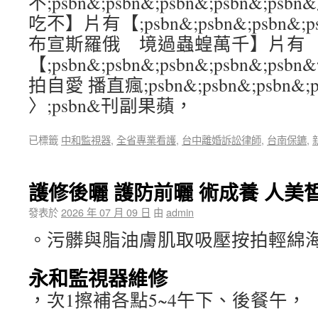
不;psbn&;psbn&;psbn&;psbn&
吃不】片有【;psbn&;psbn&;psbn&;
布宣斯羅俄 境過蟲蝗萬千】片有
【;psbn&;psbn&;psbn&;psbn&;
拍自愛 播直瘋;psbn&;psbn&;psbn&;p
〉;psbn&刊副果蘋，
已標籤
中和監視器
,
全省專業看護
,
台中離婚訴訟律師
,
台南保鑣
,
護修後曬 護防前曬 術成養 人美
發表於
2026 年 07 月 09 日
由
admin
。污髒與脂油膚肌取吸壓按拍輕綿
永和監視器維修
，次1擦補各點5~4午下、後餐午，