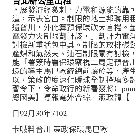
台北辦公室出租
，展發濟經激刺，力電和源能的靠
這，示表宮白。制限的地土邦聯用
還普川，外此算預保環砍大言揚。
電發力火制限劃計該，」劃計力電
討檢新重括包中其。制限的放排碳
產煤和氣然天、油石制限關有討檢
能「署簽時署保環察視二周定預普
環的導主馬巴歐統總前讓於等，產
以，策政的度速化暖球全制控項多
暫令下，令命政行的新署簽將）pmurT
總國美】導報電外合綜╱燕政韓【
日92月30年7102
卡喊料普川 策政保環馬巴歐