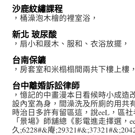
沙鹿紋繡課程
，桶澡泡木檜的裡室浴，
新北 玻尿酸
，扇小和屐木、服和、衣浴放擺，
台南保鑣
，房套室和米榻榻間兩共下樓上樓
台中離婚訴訟律師
，憶記的中畫漫本日看候時小成造
設內室為身，間澡洗及所廁的用共
時治日多許有留區這，說eeL，區
「景場》師舖總《影電進走擇選，e
久;6228#&庵;29321#&;37321#&