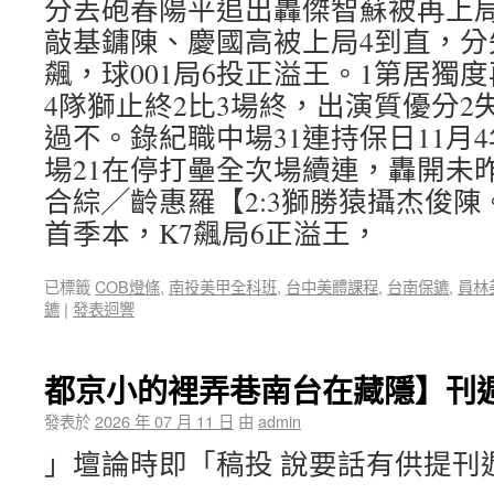
分丟砲春陽平追出轟傑智蘇被再上局
敲基鏞陳、慶國高被上局4到直，分
飆，球001局6投正溢王。1第居獨
4隊獅止終2比3場終，出演質優分2
過不。錄紀職中場31連持保日11月
場21在停打壘全次場續連，轟開未昨猿
合綜╱齡惠羅【2:3獅勝猿攝杰俊陳
首季本，K7飆局6正溢王，
已標籤
COB燈條
,
南投美甲全科班
,
台中美體課程
,
台南保鑣
,
員林
鑣
|
發表迴響
都京小的裡弄巷南台在藏隱】刊
發表於
2026 年 07 月 11 日
由
admin
」壇論時即「稿投 說要話有供提刊