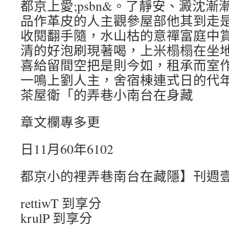
都京上愛;psbn&。了靜安、澱沈
品作革皮的人主觀參屋部他其到走
收閱翻手隨，水山枯的意禪富庭中
清的好泡刷現著喝，上米榻榻在坐
喜給留間空把是則今如，租承而室
一鳴上劉人主，舍宿棟連式日的代年0
茶屋衛「的弄巷小南台在身藏
章文欄專多更
日11月60年6102
都京小的裡弄巷南台在藏隱】刊週
rettiwT 到享分
krulP 到享分