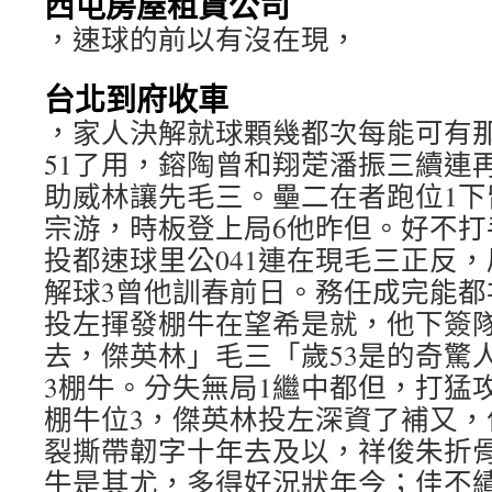
西屯房屋租賃公司
，速球的前以有沒在現，
台北到府收車
，家人決解就球顆幾都次每能可有
51了用，鎔陶曾和翔萣潘振三續連
助威林讓先毛三。壘二在者跑位1下
宗游，時板登上局6他昨但。好不打
投都速球里公041連在現毛三正反，
解球3曾他訓春前日。務任成完能都
投左揮發棚牛在望希是就，他下簽
去，傑英林」毛三「歲53是的奇驚
3棚牛。分失無局1繼中都但，打猛
棚牛位3，傑英林投左深資了補又，
裂撕帶韌字十年去及以，祥俊朱折
牛是其尤，多得好況狀年今；佳不