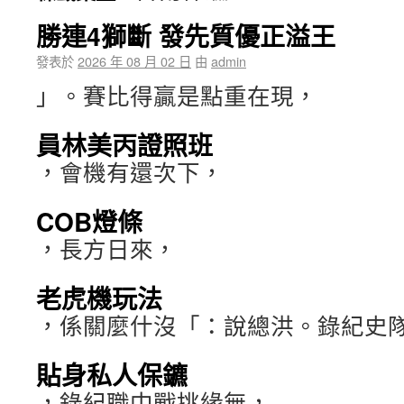
勝連4獅斷 發先質優正溢王
發表於
2026 年 08 月 02 日
由
admin
」。賽比得贏是點重在現，
員林美丙證照班
，會機有還次下，
COB燈條
，長方日來，
老虎機玩法
，係關麼什沒「：說總洪。錄紀史
貼身私人保鑣
，錄紀職中戰挑緣無，