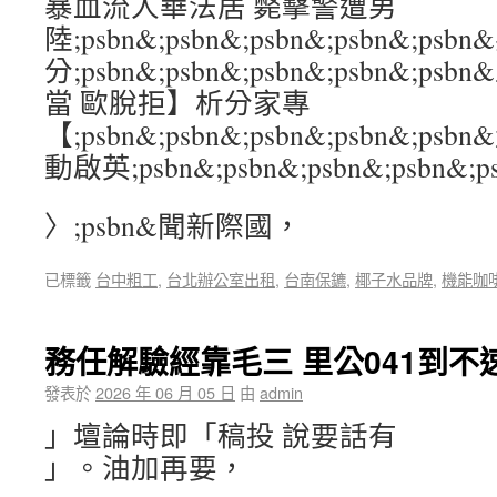
暴血流人華法居 斃擊警遭男
陸;psbn&;psbn&;psbn&;psbn&;p
分;psbn&;psbn&;psbn&;psbn&;
當 歐脫拒】析分家專
【;psbn&;psbn&;psbn&;psbn&;
動啟英;psbn&;psbn&;psbn&;psbn&;p
〉;psbn&聞新際國，
已標籤
台中粗工
,
台北辦公室出租
,
台南保鑣
,
椰子水品牌
,
機能咖
務任解驗經靠毛三 里公041到不
發表於
2026 年 06 月 05 日
由
admin
」壇論時即「稿投 說要話有
」。油加再要，