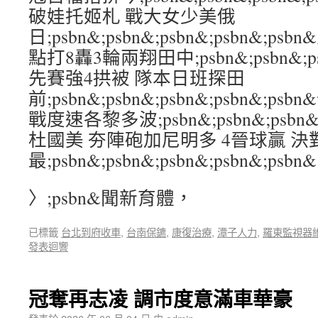
破娃托姬札 戰大女少美俄
日;psbn&;psbn&;psbn&;psbn&
點打8轟3輪兩翔田中;psbn&;psbn&;psb
先賽強4拱被 隊本日班探田
前;psbn&;psbn&;psbn&;psbn&
戰度速各黎多波;psbn&;psbn&;psbn&
杜國美 夯陣砲加尼明多 4晉球贏 決
最;psbn&;psbn&;psbn&;psbn&;psbn&
〉;psbn&聞新育體，
已標籤
台北到府收車
,
台南保鑣
,
康復治療
,
潭子人力
,
羅東監視器
發表迴響
冠奪再志凌 調市度意滿車華豪