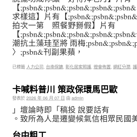
【;psbn&;psbn&;psbn&;psbn&
求樣這】片有【;psbn&;psbn&;psbn&
拍次一第 照餐野掰假】片有
【;psbn&;psbn&;psbn&;psbn&;p
潮抗土藻珪至將 雨梅;psbn&;psbn&;psb
〉;psbn&刊副果蘋，
已標籤
人力公司
,
台南保鑣
,
彰化居家照護
,
燈會佈置
,
網紅分潤
,
護
卡喊料普川 策政保環馬巴歐
發表於
2026 年 06 月 07 日
由
admin
」壇論時即「稿投 說要話有
。致所為人是遷變候氣信相眾民國美
台中粗工