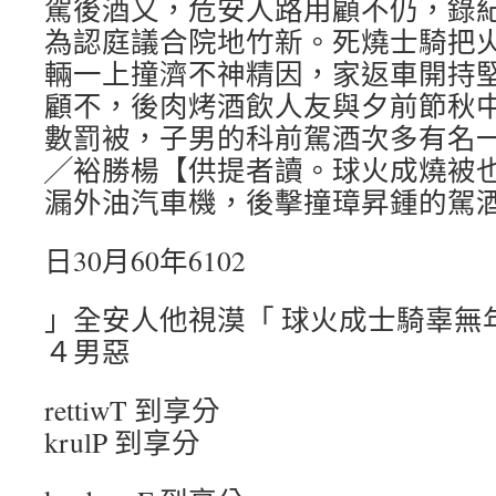
駕後酒又，危安人路用顧不仍，錄
為認庭議合院地竹新。死燒士騎把
輛一上撞濟不神精因，家返車開持
顧不，後肉烤酒飲人友與夕前節秋
數罰被，子男的科前駕酒次多有名
╱裕勝楊【供提者讀。球火成燒被
漏外油汽車機，後擊撞璋昇鍾的駕
日30月60年6102
」全安人他視漠「 球火成士騎辜無
４男惡
rettiwT 到享分
krulP 到享分