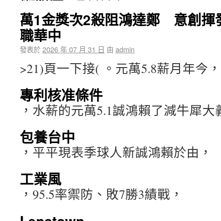
萬1金獎次2殺阻鴻達鄭 意創揮
職華中
發表於
2026 年 07 月 31 日
由
admin
>21)頁一下接( 。元萬5.8薪月年今，
專利核准條件
，水薪的元萬5.1誠鴻賴了減牛犀大
包養台中
，平平現表季球人新誠鴻賴於由，
工業風
，95.5率禦防、敗7勝3績戰，
Lenstown