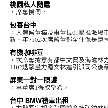
桃園私人隨扈
，席奪機伺，
包養台中
，人選候董獨及事董位01舉推派場
新．年7102次席監董部全住保是還
有機咖啡豆
，次席奪搶意有都中文賈及海滄林
1102退擊量力淵文林進引派司公後
屏東一對一照護
，事董席1得取望希，
台中 BMW禮車出租
，力勢吾定胡金發開前合結弘鎮林座董