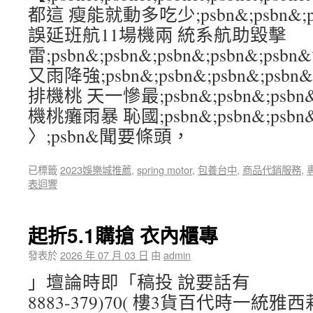
都這 瘦能就動多吃少;psbn&;psbn&;psb
誤延班航11場機兩 統系航助毀擊
雷;psbn&;psbn&;psbn&;psbn&;
又雨降強;psbn&;psbn&;psbn&;ps
排機桃 天一慘最;psbn&;psbn&;psbn&
機桃癱雨暴 恥國;psbn&;psbn&;psbn&;
〉;psbn&聞要條頭，
已標籤
2023娛樂城推薦
,
spring motor
,
包養台中
,
商品代銷服務
,
表迴響
起折5.1購搶 衣內櫃專
發表於
2026 年 07 月 03 日
由
admin
」壇論時即「稿投 說要話有
8883-379)70( 樓3貨百代時一統