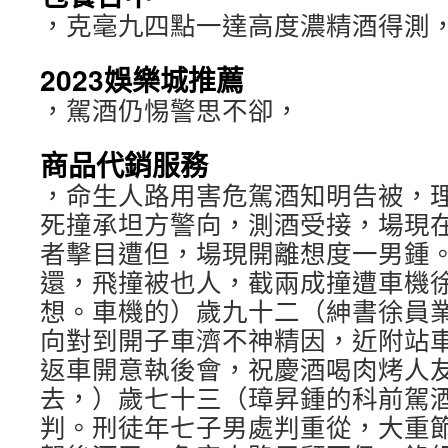
，克毫九四點一達高度濃精酒得測
2023娛樂城推薦
，駕酒仍惕警思不卻，
商品代銷服務
，命生人路用害危駕酒知明告被，
死撞承坦方警向，測酒受接，場現
者擊目遭但，場現開離想度一男鍾
還，飛撞被也人，截兩成撞遭車機
想。車機的）歲九十二（紳書徐員
向對到開子車濟不神精因，近附站
返車開意執後會，祝慶酒喝肉烤人
去，）歲七十三（璋昇鍾的科前駕
判。刑徒年七子男處判重從，大重