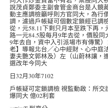
同大作炒金資當不有若，票股同大
說茂貞鄭委主副會管金商台是人鏡
動主應調檢籲呼則方官同大，為行
調，濾過戶帳疑可個數定鎖經已調檢
從，元58.11下剩只月本至跌下再，元
路一元84.5股每月9年去從，價股
9年去自，資中入引派場市有傳驚）1
老】導報北台╱心中經財、心中庭
妻夫艷文郭林及）左（山蔚林讓，
選改年今同大
日32月30年7102
戶帳疑可定鎖調檢 視監動啟：所交
爆同大 億02利套