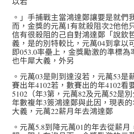
以若
。」手捕戰主當鴻達鄭讓要是就們
而，金獎的元萬1有就殺阻次2他他
信有很殺阻的己自對鴻達鄭「說欽
義，是的別特較比，元萬04到拿以
即053.0率壘上，金獎勵激的準標
也牛犀大義，外另
。元萬03是則到達沒若，元萬53是薪
賽出年4102若，數賽出的年4102
5102（年3第，元萬82及元萬52
年數複年3簽鴻達鄭與此因，現表的
大義，元萬22薪月年去鴻達鄭
。元萬5.8到降元萬01的年去從薪月