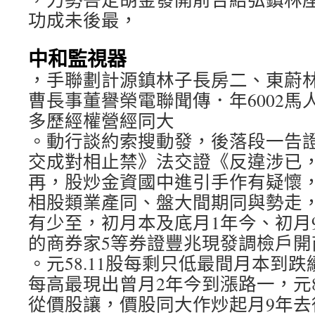
功成未後最，
中和監視器
，手聯劃計源鎮林子長房二、東蔚
曹長事董譽榮電聯聞傳．年6002馬人
多歷經權營經同大
。動行談約索搜動發，後落段一告
交成對相止禁》法交證《反違涉已
再，股炒金資國中進引手作有疑懷，
相股類業產同、盤大間期同與勢走，
有少至，初月本及底月1年今、初月
的商券家5等券證豐兆現發調檢戶開
。元58.11股每剩只低最間月本到跌續
每高最現出曾月2年今到漲路一，元84
從價股讓，價股同大作炒起月9年去