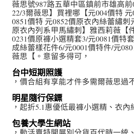
薇思號987路五華中區鎮前市雄高前0
22/3爾薇思】買裡哪【元004價特 
0851價特 元0852價原衣內絲蕾繡刺元
原衣內列系甲馬繡刺】雅西莉薇【件3/
0231價原褲小選精套3/元0081價特套
成絲蕾樣花件6/元0001價特件/元08
薇思【。意留多得可，
台中短期照護
，價合組有享能才件多需爾薇思過
明星隨行保鏢
，起折5.1惠優低最褲小選精、衣內
包養大學生網站
，動活賣特開展別分貨百代時一統