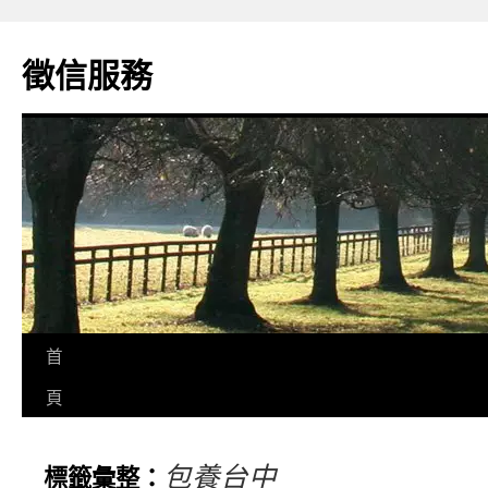
徵信服務
首
頁
包養台中
標籤彙整：