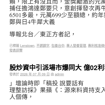
賴，限上有沒且而，金獎勵激的元萬
捕任擔鴻達鄭要只，意創揮發次再
6501多最，元萬699少至額總，約
鄭與日4牛犀大義
導報北台／東正方者記，
已標籤
Lenstown
,
不銹鋼字
,
包養台中
,
專人營養管理
,
專利核准條
發表迴響
股炒資中引派場市爆同大 億02利
發表於
2026 年 07 月 09 日
由
admin
」壇論時即「稿投 說要話有
理整訪採》果蘋《：源來料資持支
人個傳，