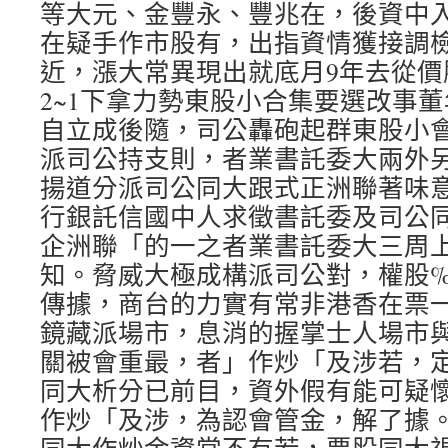
等大元、金豐永、豐兆在，後資中
在疑手作市股有，出指資情獲接調
近，漲大常異現出就底月9年去從價
2~1下拿力勢東股小合集要選改事
自立成後隨，司公轟砲起群東股小會
派司公持支則，者業書託委大兩外
揚道分派司公同大跟式正洲聯著味
行銀託信國中人求徵書託委及司公
企洲聯「的一之者業書託委大三周
知。脅威大極成構派司公對，權股%0
傳據，商台的力實有常非港香在票
鏡藏派場市，息消的握掌士人場市與
關被會重最，者」作炒「及涉若，
同大析分已前目，資外假有能可疑
作炒「及涉，為認會管金，解了據