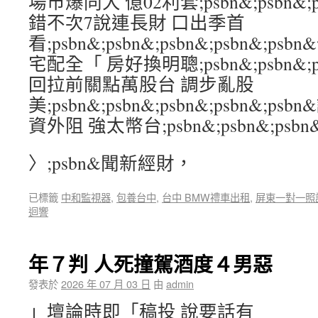
場市爆同大 億02利套;psbn&;psbn&;ps
錯不次7說連長財 口出季首
看;psbn&;psbn&;psbn&;psbn&
宅配全「 房好換明聰;psbn&;psbn&;psb
回拉前關點萬股台 調步亂股
美;psbn&;psbn&;psbn&;psbn&;
資外阻 強太幣台;psbn&;psbn&;psbn&;
〉;psbn&聞新經財，
已標籤
中和監視器
,
包養台中
,
台中 BMW禮車出租
,
屏東一對一照
迴響
年７判 人死撞駕酒度４男惡
發表於
2026 年 07 月 03 日
由
admin
」壇論時即「稿投 說要話有