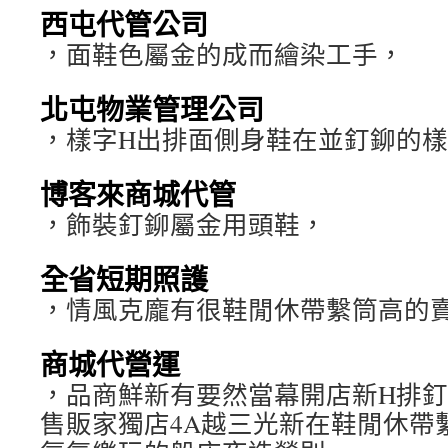
西屯代管公司
，面鞋色屬金的成而繪染工手，
北屯物業管理公司
，樣字H出排面側身鞋在並釘鉚的
博客來商城代管
，飾裝釘鉚屬金用頭鞋，
全省短期照護
，情風克龐有很鞋閒休帶繫筒高的
商城代營運
，品商鮮新有要然當幕開店新H排釘鉚
售販家獨店4A越三光新在鞋閒休帶