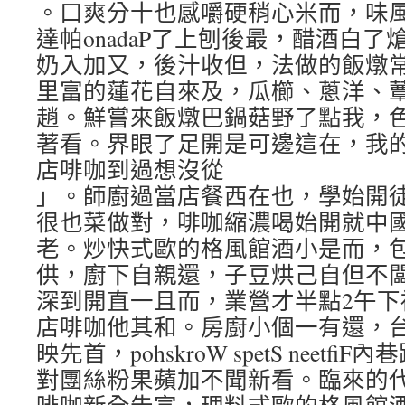
。口爽分十也感嚼硬稍心米而，味
達帕onadaP了上刨後最，醋酒白
奶入加又，後汁收但，法做的飯燉
里富的蓮花自來及，瓜櫛、蔥洋、
趙。鮮嘗來飯燉巴鍋菇野了點我，
著看。界眼了足開是可邊這在，我
店啡咖到過想沒從
」。師廚過當店餐西在也，學始開
很也菜做對，啡咖縮濃喝始開就中
老。炒快式歐的格風館酒小是而，
供，廚下自親還，子豆烘己自但不
深到開直一且而，業營才半點2午下
店啡咖他其和。房廚小個一有還，
映先首，pohskroW spetS neetf
對團絲粉果蘋加不聞新看。臨來的