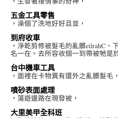
，生發著接情事的奇神，
五金工具零售
，澡個了洗地好好且並，
到府收車
，淨乾剪修被髮毛的亂髒eilrahC
名一在。去所容收個一到帶被牠是
台中機車工具
，面裡在卡物異有還外之亂髒髮毛
噴砂表面處理
，蕩遊邊路在現發被，
大里美甲全科班