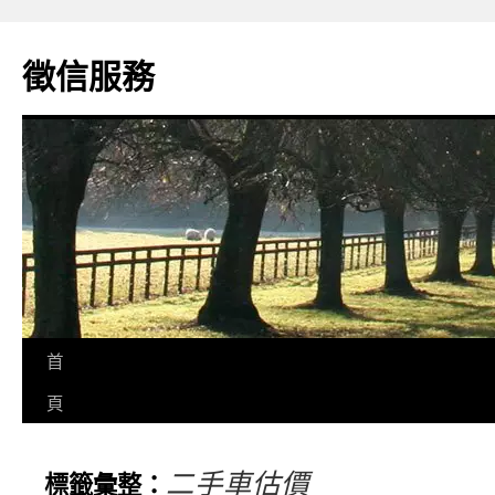
徵信服務
首
頁
二手車估價
標籤彙整：