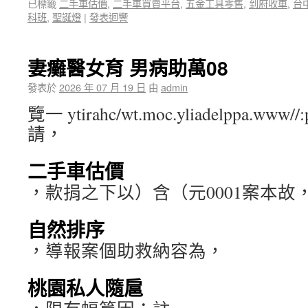
已標籤
二手車估價
,
二手車買賣平台
,
五金工具零售
,
到府收車
,
台
科班
,
聖誕燈
|
發表迴響
妻癱醫女育 男病助萬08
發表於
2026 年 07 月 19 日
由
admin
覽一 ytirahc/wt.moc.yliadelppa.ww
請，
二手車估價
，款捐之下以）含（元0001案本故
自然排序
，導報案個助救納容為，
桃園私人隨扈