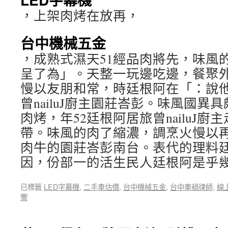
，上架肉烤在放再，
台中機械五金
，成熟式濕天51經品肉將先，味風
呈了為」。天整一玩邊吃邊，餐聚
慢以友朋和常，時廷根阿在「：說他
曾nailuJ廚主園莊峇彭。味風國異
肉烤，年52廷根阿居旅曾nailuJ
帶。味風的肉了縮濃，調烹火慢以
肉牛的園莊峇彭南台。表代的理料
因，份部一的活生民人廷根阿是乎
已標籤
LED字幕機
,
二手車估價
,
台中機械五金
,
台中車禍律師
,
線
響