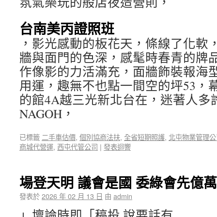
氛氣樂玩的般店夜造營則，
台南美丙證照班
，影光感動的板花天，條線了化軟
牆與面門的色深，感髦時春青的牌
作像影的力活滿充，面牆飾裝報海
用運，趣無不也點一間空的坪53，
的館4A越三光新北台在，迷著人多
NAGOH，
已標籤
二手車估價
,
個別協商法扶
,
全省短期照護
,
北屯物業管理公
商城代營運
,
西屯代管公司
|
發表迴響
場登天明 議會是國 委綠會先億
發表於
2026 年 02 月 13 日
由
admin
」壇論時即「稿投 說要話有