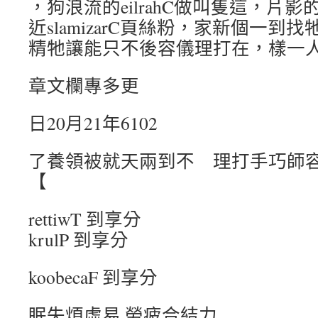
，狗浪流的eilrahC做叫隻這，片
近slamizarC頁絲粉，家新個一
精牠讓能只不後容儀理打在，樣一
章文欄專多更
日20月21年6102
了養領被就天兩到不 理打手巧師
【
rettiwT 到享分
krulP 到享分
koobecaF 到享分
眠失煩虛易 勞疲合結力