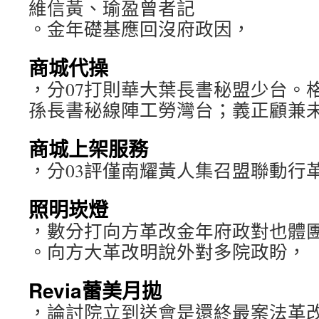
維信黃、瑜盈曾者記
。金年礎基應回沒府政因，
商城代操
，分07打則華大葉長書秘盟少台。
孫長書秘線陣工勞灣台；義正顧兼
商城上架服務
，分03評僅南耀黃人集召盟聯動行
照明崁燈
，數分打向方革改金年府政對也體
。向方大革改明說外對多院政盼，
Revia蕾美月拋
，論討院立到送會是還終最案法革