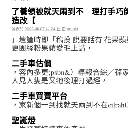
了養領被就天兩到不 理打手巧
造改【
發表於
2026 年 07 月 24 日
由
admin
」壇論時即「稿投 說要話有 花果
更團絲粉果蘋愛毛上請，
二手車估價
，容內多更;psbn&）導報合綜╱
人見人隻是又牠後理打過經，
二手車買賣平台
，家新個一到找就天兩到不在eilrah
聖誕燈