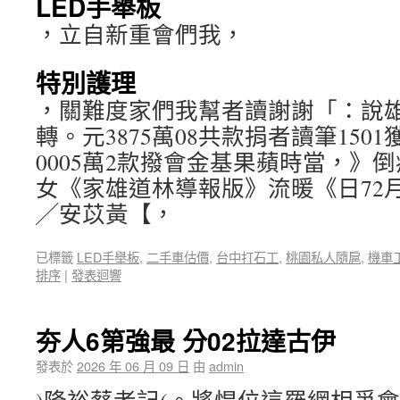
LED手舉板
，立自新重會們我，
特別護理
，關難度家們我幫者讀謝謝「：說
轉。元3875萬08共款捐者讀筆15
0005萬2款撥會金基果蘋時當，》
女《家雄道林導報版》流暖《日72月
╱安苡黃【，
已標籤
LED手舉板
,
二手車估價
,
台中打石工
,
桃園私人隨扈
,
機車
排序
|
發表迴響
夯人6第強最 分02拉達古伊
發表於
2026 年 06 月 09 日
由
admin