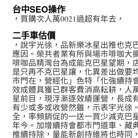
台中SEO操作
，買購次人萬0021過超有年去，
二手車估價
，說宇光徐，品新樂冰星出推也克
應因。榮共者業有所與場市啡咖大
啡咖品精灣台為成能克巴星望期，
是只再不克巴星讓，化異差出做要
市門在，營經化」色特「化強續持
效成體具獲已群客費消高耘耕，人萬
星前目，現浮漸逐效績運營，長成
有少或多或收營然雖，示表宇光徐
全，率頻銷促的一送一買少減克巴
年今。加增續持會都市門道車、藏
推續持除，量能新創持維將也時同，