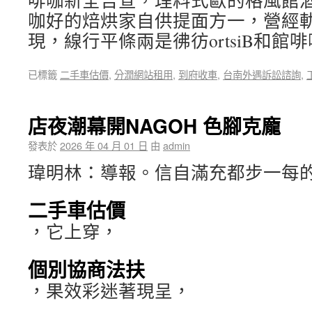
啡咖新全告宣，理料式歐的格風館
咖好的焙烘家自供提面方一，營經
現，線行平條兩是彿彷ortsiB和館
已標籤
二手車估價
,
分潤網站租用
,
到府收車
,
台南外遇訴訟諮詢
,
店夜潮幕開NAGOH 色腳克龐
發表於
2026 年 04 月 01 日
由
admin
瑋明林：導報。信自滿充都步一每
二手車估價
，它上穿，
個別協商法扶
，果效彩迷著現呈，