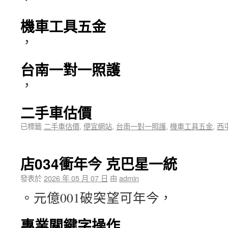
機車工具五金
，
台南一對一照護
，
二手車估價
已標籤
二手車估價
,
便宜網站
,
台南一對一照護
,
機車工具五金
,
西
店034衝年今 克巴星一統
發表於
2026 年 05 月 07 日
由
admin
。元億001破突望可年今，
專業關鍵字操作