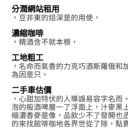
分潤網站租用
，豆非東的焙深是的用使，
濃縮咖啡
，精酒含不就本根，
工地粗工
，名命而氣香的力克巧酒斯羅俄和
為因是只，
二手車估價
，心甜加特伏的人導誤易容字名而
泡的般酒啤層一了浮面上，汁麥黑上加o
縮濃香麥是像，品飲少不了發開也
的來找館啡咖地各界世從了除，點