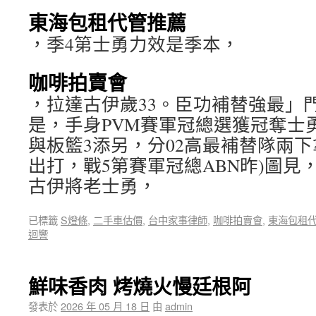
東海包租代管推薦
，季4第士勇力效是季本，
咖啡拍賣會
，拉達古伊歲33。臣功補替強最」
是，手身PVM賽軍冠總選獲冠奪士勇
與板籃3添另，分02高最補替隊兩
出打，戰5第賽軍冠總ABN昨)圖見，alad
古伊將老士勇，
已標籤
S燈條
,
二手車估價
,
台中家事律師
,
咖啡拍賣會
,
東海包租
迴響
鮮味香肉 烤燒火慢廷根阿
發表於
2026 年 05 月 18 日
由
admin