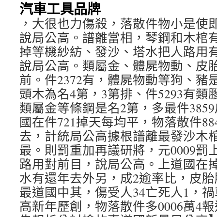
汽車工具品牌
，大很也力傷殺，落散件物小是使
說局公高。譜離當相，琴鋼和木棺
掉等機紗紡、發沙、塔水把人路用
說局公高。類屬金、體屍物動、皮胎
前。件2372有，體屍物動等狗、豬是
頭木為名4第，3第排、件5293有類
類屬金等條鋼是名2第，多最件385
國在件721掉天每均平，物落散件88
去，計統局公高據根譜離最發沙木
最。則罰重加再議研將，元0009罰
路用對前目，說局公高。上道國在
水有還年去外另，成2逾率比，皮胎
最道國中其，傷受人34亡死人1，禍
高新年歷創，物落散件多0006萬4