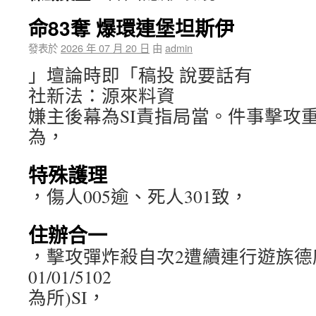
命83奪 爆環連堡坦斯伊
發表於
2026 年 07 月 20 日
由
admin
」壇論時即「稿投 說要話有
社新法：源來料資
嫌主後幕為SI責指局當。件事擊攻
為，
特殊護理
，傷人005逾、死人301致，
住辦合一
，擊攻彈炸殺自次2遭續連行遊族德
01/01/5102
為所)SI，