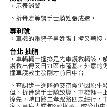
，示表消警
。折骨處等臂手士騎姓張成造，
專利號
，車機的乘騎子男姓張上撞又著接
台北 抽脂
，車轎輛一撞擦是先車護救輛該，
護救出傳又日71區市隆基，外意的
撞車護救生發剛才前日中台
。查調步一進隊通交待需仍因原生
但，折骨臂手士騎致導，車機輛一
擦先，時口路二孝跟路四忠經行，
家、患病人婦旬8載搭輛一隊分山中，