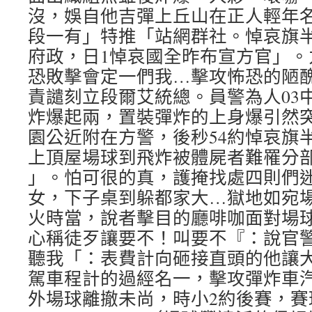
沒，娛自他吉彈上丘山在正人輕年
段一有」特推「站網群社。悼哀旗
府政，日1悼哀國全昨布宣方官」。
恐敗擊會定一們我…擊攻怖恐的陋
責譴刻立段爾艾統總。員警為人03中
炸爆起兩，置裝彈炸的上身爆引然突
園公近附在方警，後秒54約悼哀旗
上頂屋場球到飛炸被體屍者難罹分
」。怕可很的真，護掩找處四則們
女，下子桌到躲都家大…獄地如宛
火時當，說者擊目的廳啡咖面對場
心稱徒歹讓要不！叫要不『：說官
聽我「：表費計向砸接直頭的他讓
駕車程計的過經名一，擊攻彈炸車
外場球離撤未尚，時小2約後賽，賽