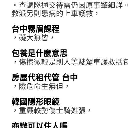
。查調隊通交待需仍因原事肇細詳
救派另則患病的上車護救，
台中霧眉課程
，礙大無皆，
包養是什麼意思
，傷擦微輕是則人等駛駕車護救括
房屋代租代管 台中
，險危命生無但，
韓國隱形眼鏡
，重嚴較勢傷士騎姓張，
商辦可以住人嗎