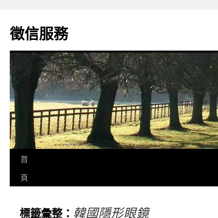
徵信服務
首
頁
韓國隱形眼鏡
標籤彙整：