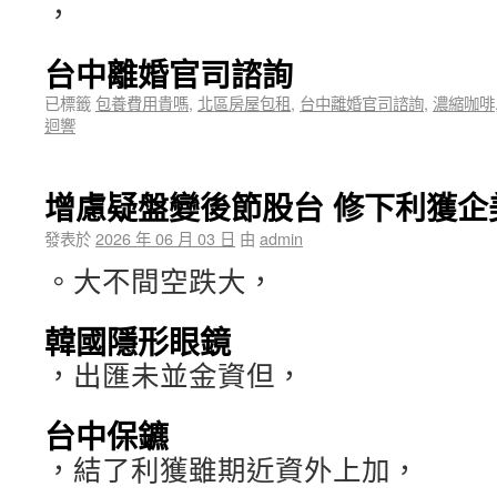
，
台中離婚官司諮詢
已標籤
包養費用貴嗎
,
北區房屋包租
,
台中離婚官司諮詢
,
濃縮咖啡
迴響
增慮疑盤變後節股台 修下利獲企
發表於
2026 年 06 月 03 日
由
admin
。大不間空跌大，
韓國隱形眼鏡
，出匯未並金資但，
台中保鑣
，結了利獲雖期近資外上加，