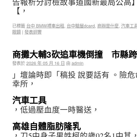
告報析分討檢故事道國新最局公高
【，
已標籤
台中 BMW禮車出租
,
台中驗屋dcard
,
商辦是什麼
,
汽車工
眼鏡
|
發表迴響
商攤大輔3砍追車機倒撞 市縣
發表於
2026 年 05 月 16 日
由
admin
」壇論時即「稿投 說要話有 。險
幸所，
汽車工具
，低過壓血度一時醫送，
高雄自體脂肪隆乳
，刀5中身子男姓柯的歲02名1中其