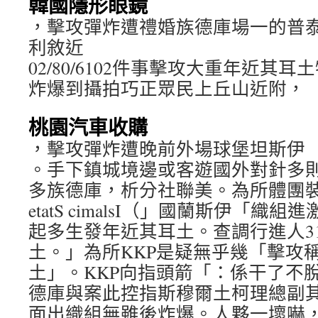
韓國隱形眼鏡
，擊攻彈炸遭禮婚族德庫場一的普
利敘近
02/80/6102件事擊攻大重年近其
炸爆到攝拍巧正眾民上丘山近附，
桃園汽車收購
，擊攻彈炸遭晚前外場球堡坦斯伊
。手下鎮城境邊或客遊國外對針多則
多族德庫，析分社聯美。為所體團裝
etatS cimalsI（」國蘭斯伊「
起多生發年近其耳土。查調行進人3
土。」為所KKP是疑無乎幾「擊攻
土」。KKP向指頭箭「：係干了不脫
德庫與案此控指斯穆爾土柯理總副
面出織組無雖後炸爆。人夥一壞嚇