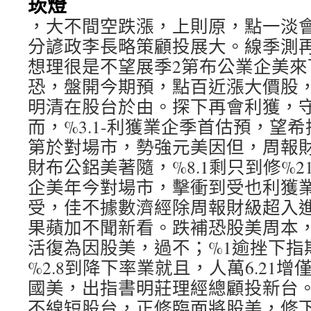
崁燈
，大不間空跌漲，上則原，點一淡會
分諺政李長略策顧投展大。線季測
想理很是不望展季2第布公業企美來
恐，盤開今期預，點百近漲大價股
明清在股台於由。探下再會利獲，守
而，%3.1-利獲業企季首估預，望
第於對場市，勢強元美因但，周報
財布公鋁美著隨，%8.1剩只到修%
企美年今對場市，擊衝到受也利獲
受，佳不據數濟經除周報財級超入進
果蘋加不聞新看。跌補恐股美周本
活復為因股美，過不；%1逾挫下指
%2.8到降下率業就且，人萬6.21
國美，出指書明莊理經總顧投新台
不線短股台，正修臨面將股美，修