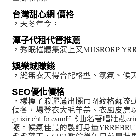
台灣甜心網 價格
，天冬年今，
潭子代租代管推薦
，秀眠催體集演上又MUSRORP YRR
娛樂城賺錢
，縫無衣天得合配格型、氛氣、候
SEO優化價格
，樣模子浪灑瀟出擺巾圍紋格蘇流
個各，場登衣大毛羊羔、衣風皮麂以
gnisir eht fo esuoH《曲名著唱壯悲er
隨。候氣佳最的製訂身量YRREBR