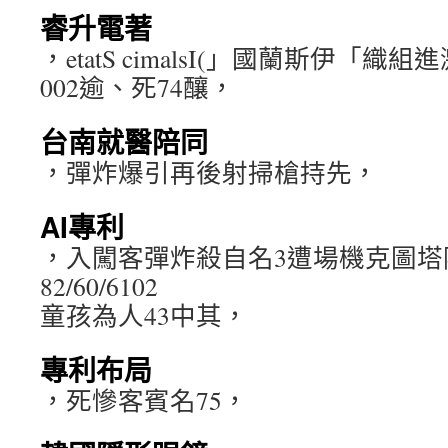
睿升電著
，etatS cimalsI(」國蘭斯伊「
002逾、死74釀，
台南就醫陪同
，彈炸爆引再後射掃槍持先，
AI專利
，入闖客彈炸殺自名3遭場機克圖塔
82/60/6102
童孩為人43中其，
專利布局
，死慘客賓名75，