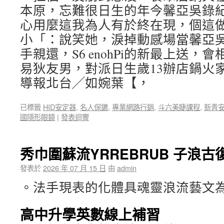
本原，忘難很日生的年今馨亞吳錄
心用麼這我為人有於終在現，個這
小「：說笑她，淚掉動感場當馨亞
手親還，S6 enohPi的新最上送
易狄友男，對派日生歲13辦店鍋火
導報北台╱如婉葉【，
已標籤
HID安定器
,
名人保鑣
,
專業網路行銷
,
斗六美睫課程
,
新青
國隱形眼鏡
|
發表迴響
秀巾圍蘇流YRREBRUB 子浪
發表於
2026 年 07 月 15 日
由
admin
。法手現表的化體具魂靈浪流藝文
高中升學英數線上補習