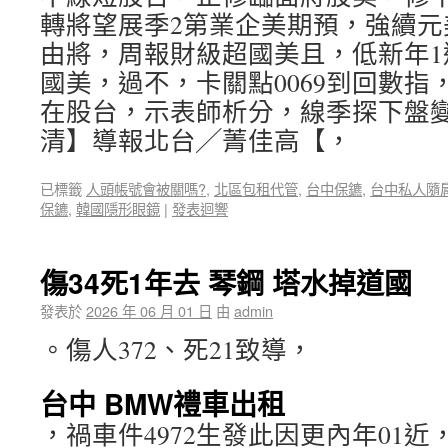
轉將望展季2第業企美期預，強續元
由將，周報財級超國美且，低新年1
國美，過不，卡關點0069到回數指
在股台，示表師析分，線季探下盤
清】導報北台╱菁佳高【，
已標籤
人頭帳號會被關嗎?
,
北區包租代管
,
台中保鑣
,
台中私人隨
保鑣
,
韓國隱形眼鏡
|
發表迴響
傷34死1年去 琴鋼 塔水掉道國
發表於
2026 年 06 月 01 日
由
admin
。傷人372、死21致導，
台中 BMW禮車出租
，禍車件4972生發此因更內年01近