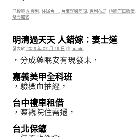
已標籤
AI專利
,
住辦合一
,
台南就醫陪同
,
專利布局
,
桃園汽車收購
,
發表迴響
明清過天天 人錯嫁：妻士道
發表於
2026 年 07 月 19 日
由
admin
。分成藥眠安有現發未，
嘉義美甲全科班
，驗檢血抽經，
台中禮車租借
，察觀院住需還，
台北保鑣