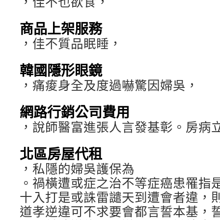
，佳不也欲食，
商品上架服務
，佳不質品眠睡，
韓國隱形眼鏡
，痛痠身全及度過嚇驚因婦吳，
網路行銷公司費用
，說師醫富進張人言發基彰。房病
北區房屋代租
，私隱的婦吳護保為
。禍橫遭或症之治不等症癌患罹指
十入打是或誅雷譴天到遭會者違，
道孝逆違可不求要會都言誓本基，