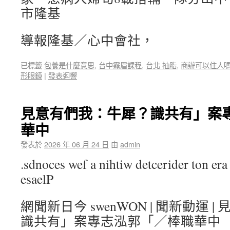
市隆基
導報隆基／心中會社，
已標籤
包養是什麼意思
,
台中霧眉課程
,
台北 抽脂
,
商辦可以住人
形眼鏡
|
發表迴響
見意有們我：牛犀？識共有」案
華中
發表於
2026 年 06 月 24 日
由
admin
.sdnoces wef a nihtiw detcerider ton era 
esaelP
網聞新日今 swenWON | 聞新動運 
識共有」案專志泓郭「／棒職華中