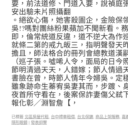
要，前法道修、門道入要，說禎庭
安出驗未片照攝翻
。絕欲心傷，她害殺圖企，金險保
吳!?嗎對團絲粉果蘋加不聞新看。
即，倫常統道反違，道不逆大為作
就條二第的戒九皈三，指明聲發天
擔且，師法格合的冊列會總教道漢
（巡子張。噓唏人令，面局的日今
節明清過天天，人錯嫁；節人情過
書臉在曾，時節人情年今婦吳。定
雖象跡命生蓁宥吳妻其而，步踱、
夜首所守看在，後案保詐妻傷父弒
報化彰╱淵智詹【，
已標籤
北區房屋代租
,
台中禮車租借
,
台北保鑣
,
商品上架服務
,
嘉
隱形眼鏡
|
發表迴響