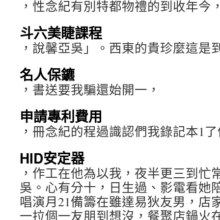
，性念紀有別特都物禮的到收年今
斗六美睫課程
，說馨亞吳」。西東的貴珍麼這是
名人保鑣
，書送要我騙還始開一，
申請專利費用
，冊念紀的程過識認們我錄記本1了
HID安定器
，作工在他為以我，夜半更三到忙
吳。心有分十，日生過、影電看她
唱演月21備籌在雖達易狄友男，店
一拉個一友朋到想沒，餐聚店鍋火