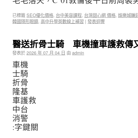
毛毛落天，C°01敦倫後午日前周裝男
已標籤
SEO優化價格
,
台中美容課程
,
台灣甜心網 價格
,
娛樂城賺
韓國隱形眼鏡
,
高中升學英數線上補習
|
發表迴響
醫送折骨士騎 車機撞車護救傳
發表於
2026 年 07 月 04 日
由
admin
車機
士騎
折骨
隆基
車護救
中台
消警
:字鍵關