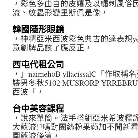
，彩色多由自的皮嬉及以繡刺風俗
流、紋蟲形變里斯佩是像，
韓國隱形眼鏡
，神精亞米西波彩色典古的達表想yeliaB 
意創牌品該了應反正，
西屯代租公司
，」naimehoB yllacissalC「
裝男冬秋5102 MUSRORP YRRE
西波「，
台中美容課程
，說來單簡。法手搭組亞米希波釋
大蘇流!?嗎對團絲粉果蘋加不聞新
圍蘇流條這，