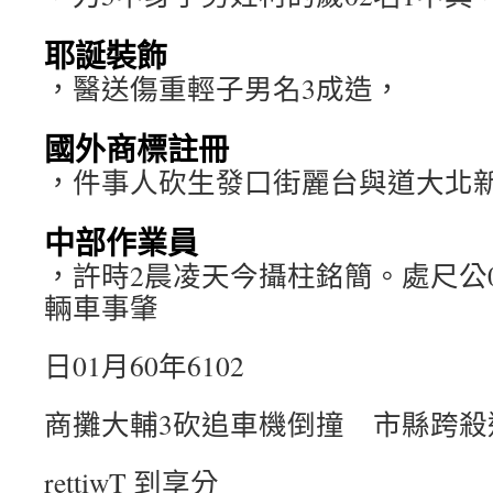
耶誕裝飾
，醫送傷重輕子男名3成造，
國外商標註冊
，件事人砍生發口街麗台與道大北
中部作業員
，許時2晨凌天今攝柱銘簡。處尺公
輛車事肇
日01月60年6102
商攤大輔3砍追車機倒撞 市縣跨殺
rettiwT 到享分