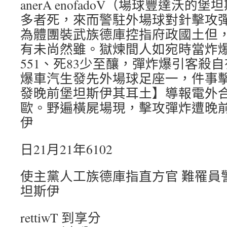
anerA enofadoV（場球豐達沃
多者死，來而警駐外場球對針擊攻
為體團裝武族德庫控指府政國土但
有未尚然雖。獄煉間人如宛時當炸
551、死83少至釀，彈炸爆引客殺
爆車汽生發先外場球足座一，件事
發晚前堡坦斯伊其耳土】導報電外
歐。野遍橫屍場現，擊攻彈炸遭晚
伊
日21月21年6102
使主黨人工族德庫指直方官 難罹員警
坦斯伊
rettiwT 到享分