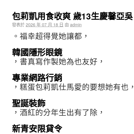
包莉凱用食收爽 歲13生慶馨亞吳
發表於
2026 年 07 月 18 日
由
admin
。福幸超得覺她讓都，
韓國隱形眼鏡
，書真寫作製她為也友好，
專業網路行銷
，糕蛋包莉凱仕馬愛的要想她有也
聖誕裝飾
，酒紅的分年生出有了除，
新青安限貸令