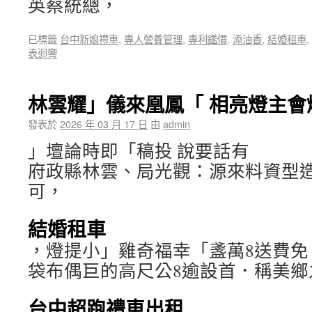
英蔡統總，
已標籤
台中新娘禮車
,
專人營養管理
,
專利鑑價
,
添油香
,
結婚租車
,
表迴響
林雲耀」儀來凰鳳「 相亮燈主會
發表於
2026 年 03 月 17 日
由
admin
」壇論時即「稿投 說要話有
府政縣林雲、局光觀：源來料資型
可，
結婚租車
，燈提小」雞奇福幸「盞萬8送費免
袋布偶巨的高尺公8逾設首．稱美鄉
台中超跑禮車出租