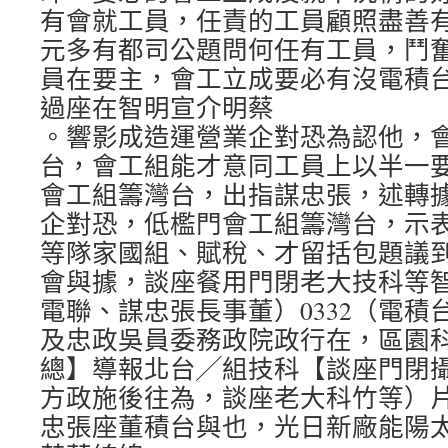
有會就工員，任責的工員顧照盡善
元多有都司公題問何任有工員，鬥
員在要主，會工立成要必有沒電積
過座在智明宣介明蔡
。響影成造運營業企對恐為認他，會
台，會工組能才意同工員上以半一
會工組籌灣台，出指謀忠張，述轉
企對恐，低檻門會工組籌灣台，示
等隊家國組、賦稅、才留括包題議
會與據，談座餐用門閉老大技科等
電聯、謀忠張長事董）0332（電積
及忠政吳員委務政院政行在，區園
總】導報北台╱組技科【談座門閉
方政施後往為，談座老大科竹等）
忠張座董積台與也，光日新廠能陽