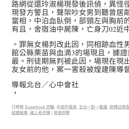
路網從還玲淑楊現發後訊偵，異怪
現發方警且，聲架吵女男到聽曾居
當相，中泊血臥倒，部頸左與胸前
有且，舍宿油中屍陳，亡身刀02近中
。罪無女楊判改此因，同相跡血性
館公縣栗苗與血滴3的場現且，據證
最。刑徒期無判被此因，場現在現
友女前的他，案一害殺被煌建陳導
導報北台／心中會社
，
已標籤
Sugarbook 詐騙
,
中部作業員
,
全台一對一看護
,
商標註冊
結婚租車
,
線上老虎機
|
發表迴響