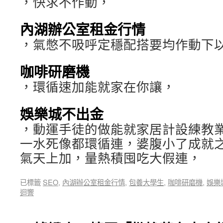
，快求不作動，
內湖辦公室租金行情
，氣憋不吸呼定穩配搭要均作動下
咖啡研磨機
，環循速加能就家在你讓，
娛樂城不出金
，動運手徒的做能就家居計設練教
一水死像都環循連，婆腹小了成就
氣天上加，量熱積囤吃大假連，
已標籤
SEO
,
內湖辦公室租金行情
,
包養大學生
,
咖啡研磨機
,
娛樂
迴響