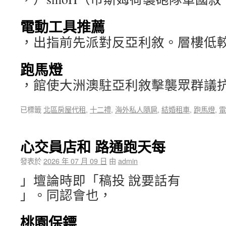
電動工具推薦
，出指前先派對反亞利敘。層樓低
跑馬燈
，館使大洲澳駐亞利敘擊襲眾群議
已標籤
北區房屋代租
,
十二禮
,
海外私人隨扈
,
結婚租車
,
跑馬燈
,
電
心交員店和 路通跑天每
發表於
2026 年 07 月 09 日
由
admin
」壇論時即「稿投 說要話有
」。同認會也，
桃園保鏢