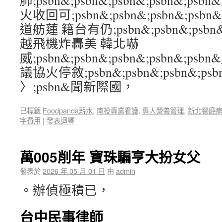
肺;psbn&;psbn&;psbn&;psbn&;
火收回可;psbn&;psbn&;psbn&;ps
道舫蓮 籍台有仍;psbn&;psbn&;psbn&
越飛機炸轟美 韓北嚇
威;psbn&;psbn&;psbn&;psbn&
議協火停敘;psbn&;psbn&;psbn&;psbn
〉;psbn&聞新際國，
已標籤
Foodpanda薪水
,
南投專業看護
,
專人營養管理
,
新北餐廳
字費用
|
發表迴響
萬005削年 寶珠騙亨大扮女父
發表於
2026 年 05 月 01 日
由
admin
。辦偵極積已，
台中民事律師