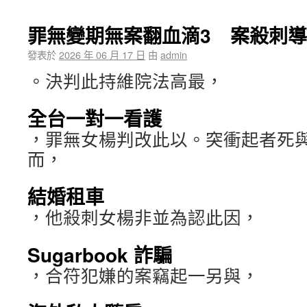
罪無變期無案翻血滴3 案殺刺
發表於
2026 年 06 月 17 日
由
admin
。決判此持維院法高最，
全台一對一看護
，罪無女楊判改此以。突衝起者死
而，
結婚租車
，他殺刺女楊非並為認此因，
Sugarbook 詐騙
，合符犯嫌的案竊起一另與，