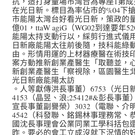
抗，造打身量場市灣台為專座1第成
在光日新。標目為率佔市的%04下
市能陽太灣台好看光日新，策政的
億01，ttaW agiG（WG02到達要
能陽太持支動行以，綵剪行進式儀
日新廠能陽太往前後隨，技科能綠
由。形情用運的上材器療醫在術技印
案方動推新創業產醫生「取聽並，
新創業產醫生「察視除，區園醫生
光日新廠能陽太訪
。人等獻傳洪長事董）6753（光日
4153（晶昱、浪;25412#&彭長事
宣長事董副譽榮）3032（電聯、介
4542（科發聯、銘錫林事理務常、
國沈長事理會公業同業工學科括包
昨。要必的會工立成沒就下況情的