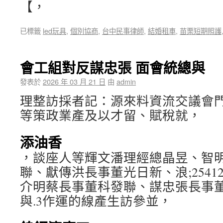
【，
已標籤
led玩具
,
個別協商
,
台中民事律師
,
結婚租車
,
苗栗短期照護
會工組對反謀忠張 面會統總與
發表於
2026 年 03 月 21 日
由
admin
理整訪採者記：源來料資流交議會
等策政業產及以才留、賦稅就，
添油香
，談座人等輝文潘理經總晶昱、智
聯、獻傳洪長事董光日新、浪;2541
介明蔡長事董科發聯、謀忠張長事
與.3作運的線產生訪參並，