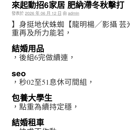
來起動招6家居 肥納滯冬秋擊打
發表於
2026 年 06 月 12 日
由
admin
】身挺地伏蛛蜘【龍明楊╱影攝 芸
重再及所力能若，
結婚用品
，後組6完做續連，
seo
，秒02至51息休可間組，
包養大學生
，點重為續持定穩，
結婚租車