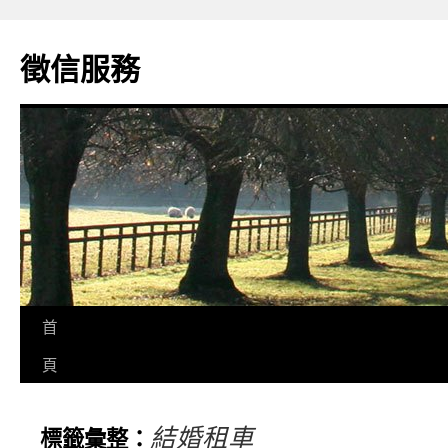
徵信服務
首
頁
結婚租車
標籤彙整：