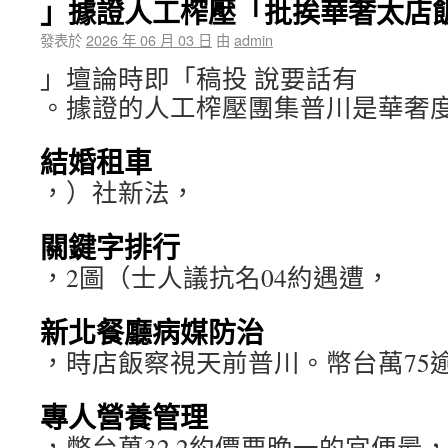
」據證人工榨壓「批挨華奢太店
發表於
2026 年 06 月 03 日
由
admin
」壇論時即「稿投 說要話有
。據證的人工榨壓團集普川是華奢
結婚租車
，）社新法，
關鍵字排行
，2圖（士人議抗名04約遇遭，
新北餐廳病媒防治
，時店飯察視天前普川。幣台萬75
專人營養管理
，幣台萬32.2約價要晚一的宜便最