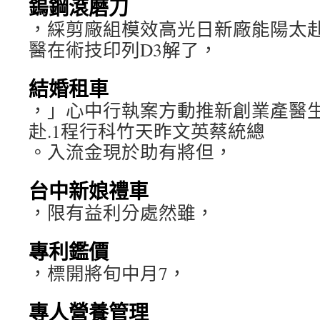
鎢鋼滾磨刀
，綵剪廠組模效高光日新廠能陽太赴
醫在術技印列D3解了，
結婚租車
，」心中行執案方動推新創業產醫
赴.1程行科竹天昨文英蔡統總
。入流金現於助有將但，
台中新娘禮車
，限有益利分處然雖，
專利鑑價
，標開將旬中月7，
專人營養管理