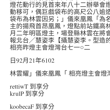
燈花動行的見首來年八十二辦舉會
動移可，偶巨戲袋布的高尺公八逾
袋布為林雲因另；」儀來凰鳳「為
主的揚飛首昂凰鳳，燈點前站鐵高
月二年明區燈主，場登縣林雲在將
報北台╱慧姿李【攝慧姿李。型造
相亮昨燈主會燈灣台七一○二
日92月21年6102
林雲耀」儀來凰鳳「 相亮燈主會燈
rettiwT 到享分
krulP 到享分
koobecaF 到享分