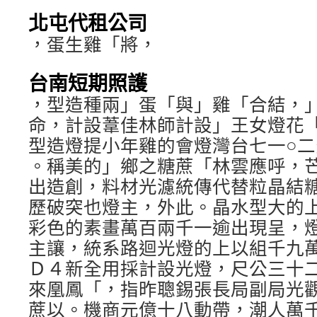
北屯代租公司
，蛋生雞「將，
台南短期照護
，型造種兩」蛋「與」雞「合結，
命，計設葦佳林師計設」王女燈花
型造燈提小年雞的會燈灣台七一○
。稱美的」鄉之糖蔗「林雲應呼，
出造創，料材光濾統傳代替粒晶結
歷破突也燈主，外此。晶水型大的
彩色的素畫萬百兩千一逾出現呈，
主讓，統系路迴光燈的上以組千九
Ｄ４新全用採計設光燈，尺公三十
來凰鳳「，指昨聰錫張長局副局光
蔗以。機商元億十八動帶，潮人萬