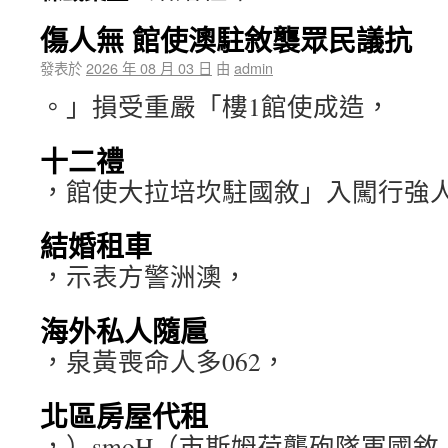
傷人無 館使澳駐敘襲眾民議抗
發表於
2026 年 08 月 03 日
由
admin
。」損受重嚴「樓1館使成造，
十二禮
，館使大拉培坎駐國敘」入闖行強
結婚租車
，示表方警洲澳，
海外私人隨扈
，泉黃喪命人多062，
北區房屋代租
，）smoH（市斯姆荷襲砲隊軍國敘