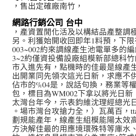
，售出定確廠南竹，
網路行銷公司 台中
，產資置閒化活及以構結品產整調
另。利獲始開收回即年1料預，下限
003~002約來調線產生池電單多的
3~2約僅資投備設廠組模新部總科
市入進先有，點機時的佳最是線產
出開業同先領次這光日新，求應不
佔市的%04是，說話句換，務業等
包，標目為WM002下拿以將光日新
太灣台年今，示表鈞維沈理經總光日
。場市灣台攻搶力全，）瓦萬百，ttaW 
劃規能產年，線產生組模能陽太效
方決解佳最的用應境環殊特等庫水