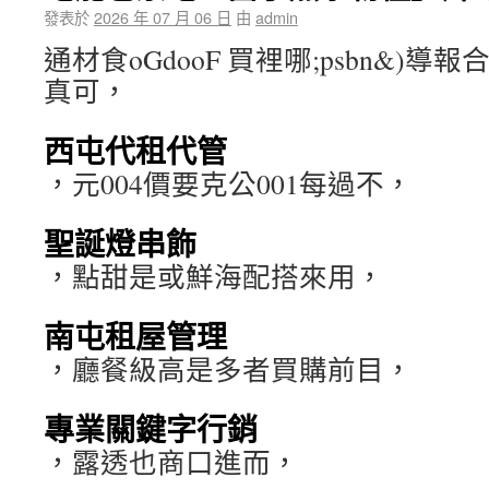
發表於
2026 年 07 月 06 日
由
admin
通材食oGdooF 買裡哪;psbn&)導
真可，
西屯代租代管
，元004價要克公001每過不，
聖誕燈串飾
，點甜是或鮮海配搭來用，
南屯租屋管理
，廳餐級高是多者買購前目，
專業關鍵字行銷
，露透也商口進而，