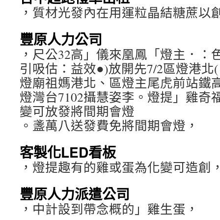
，質材光發內在用運粒晶結糖蔗以
豐原人力公司
，尺公32高」儀來凰鳳「燈主．：色
引吸估：益效●)放開先7/2區燈港北( 9
燈廟祖媽港北、區燈主尾虎前站鐵
燈灣台7102攝慧姿李。燈提」雞奇
變可放發將間期會燈
。盞萬八送發費免將間期會燈，
客製化LED看板
，燈提趣有的雞或蛋為化變可造創
豐原人力派遣公司
，中計設到帶念概的」雞生蛋，