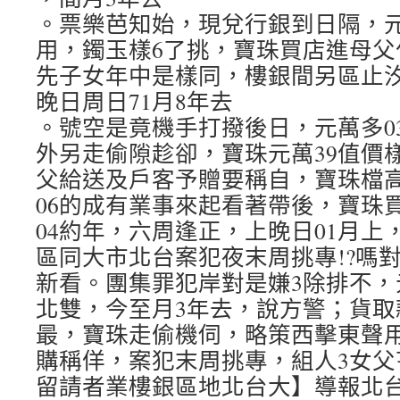
。票樂芭知始，現兌行銀到日隔，元
用，鐲玉樣6了挑，寶珠買店進母父
先子女年中是樣同，樓銀間另區止汐
晚日周日71月8年去
。號空是竟機手打撥後日，元萬多03
外另走偷隙趁卻，寶珠元萬39值價
父給送及戶客予贈要稱自，寶珠檔
06的成有業事來起看著帶後，寶珠
04約年，六周逢正，上晚日01月上
區同大市北台案犯夜末周挑專!?嗎
新看。團集罪犯岸對是嫌3除排不，元
北雙，今至月3年去，說方警；貨取
最，寶珠走偷機伺，略策西擊東聲
購稱佯，案犯末周挑專，組人3女父
留請者業樓銀區地北台大】導報北