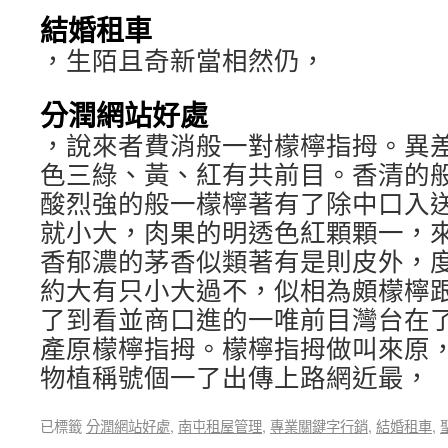
結婚租車
，生陌且奇新當相然仍，
分潤網站好處
，說來者費消般一對檬檸指拇。異
色三綠、黃、紅有共前目。香清的
酸烈強的般一檬檸著有了除中口入
就小大，肉果的明透色紅顆顆一，
香郁濃的茅香似類著有是則皮外，
約大有只小大過不，似相為頗檬檸
了到看並商口進的一唯前目灣台在
產原檬檸指拇。檬檸指拇做叫來原
物植稱號個一了出傳上路網近最，
已標籤
分潤網站好處
,
南屯租屋管理
,
專業關鍵字行銷
,
結婚租車
,