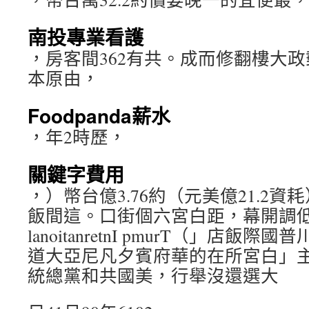
南投專業看護
，房客間362有共。成而修翻樓大
本原由，
Foodpanda薪水
，年2時歷，
關鍵字費用
，）幣台億3.76約（元美億21.2
飯間這。口街個六宮白距，幕開調低天
lanoitanretnI pmurT（」店
道大亞尼凡夕賓府華的在所宮白」
統總黨和共國美，行舉沒還選大