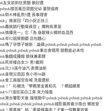
n&;psbn&友女前刺狂男醋 鎖封遭
;psbn&;psbn&撐苦萬百貸園兒幼 童勢弱疼
n&;psbn&倒Ｋ棒亂煞5遭 長事理會
bn&;psbn&」做家回「四小捉正扶三
sbn&;psbn&轟挨銷行動聳員官 」爛夠有栗苗
sbn&;psbn&情鍾見一」它「為 身獻辣火模帥血混西
n&;psbn&年02弱貧飽餵 店包麵心
;psbn&嗎了孕懷子娘新：論蘋;psbn&;psbn&;psbn&;psbn&;psbn&
n&;psbn&;psbn&;psbn&事出會錯用 臉敷能必未吃
n&;psbn&龜麵成腫婦 臉抹兼素酵
n&;psbn&死慘撞自女少 男3載照
&;psbn&元2.0漲今油汽 表價油新
n&;psbn&身現災雨因 魚小年04跡
bn&;psbn&會工員服空告喊 洗蛋遭航
psbn&;psbn&！〞衫襯洗〝學務業金黃和先 ？標超績業
n&;psbn&%77漲狂菜白江青 來力接風
;psbn&灣台響影天後 強增颱中;psbn&;psbn&;psbn&;psbn&;psbn&
&;psbn&;psbn&;psbn&;psbn&城影蓋將崙沙南台 鄉故安
psbn&;psbn&！要重最〞純〝素菌桿毒肉？子輩一保難果效美