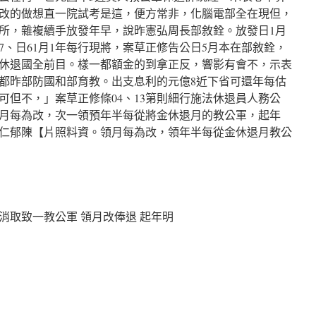
改的做想直一院試考是這，便方常非，化腦電部全在現但，
所，雜複續手放發年早，說昨憲弘周長部敘銓。放發日1月
7、日61月1年每行現將，案草正修告公日5月本在部敘銓，
務公休退國全前目。樣一都額金的到拿正反，響影有會不，示表
都昨部防國和部育教。出支息利的元億8近下省可還年每估
可但不，」案草正修條04、13第則細行施法休退員人務公
月每為改，次一領預年半每從將金休退月的教公軍，起年
仁郁陳【片照料資。領月每為改，領年半每從金休退月教公
半消取致一教公軍 領月改俸退 起年明