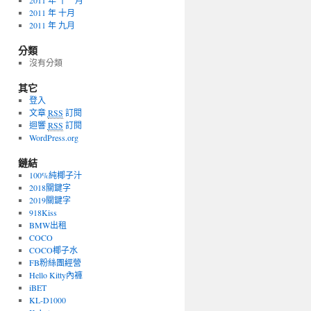
2011 年 十一月
2011 年 十月
2011 年 九月
分類
沒有分類
其它
登入
文章
RSS
訂閱
迴響
RSS
訂閱
WordPress.org
鏈結
100%純椰子汁
2018關鍵字
2019關鍵字
918Kiss
BMW出租
COCO
COCO椰子水
FB粉絲團經營
Hello Kitty內褲
iBET
KL-D1000