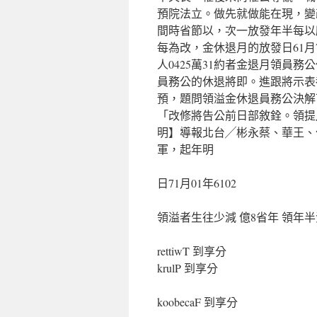
預院法立。做先就做能在現，變
間時省節以，次一放發年半每以
每為改，金休退月的放發日61月
人0425萬31約者金退月領員
員務公的休退將即。進跟將示表
預，題問領溢金休退員務公決解
「改修將告公前日部敘銓。領提
明】導報北台╱彬永蔡、華王、
軍，起年明
日71月01年6102
領溢者生往少減 億8省年 領年
rettiwT 到享分
krulP 到享分
koobecaF 到享分