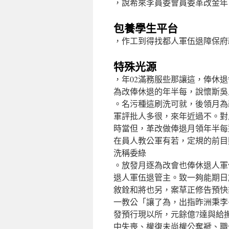
，說希來李員委會員委革改金年
包養學生平台
，作工到得找都人軍伍退障保府
特殊光源
，年02滿務服些那讓這，俸休
為改俸休退的年半每，說懷斯吳
。名污種這刷洗可就，後領月為
軍評批人多很，來年近過不。對
時當但，革改做俸退月領年半每
在員人教公軍有若，定規的前目
洗稱委綠
。放發月逐為改會也俸休退人軍
退人軍伍退管主。致一夠能期日
敘銓和將也另，案草正修告預快
一教公「讓了為，出指昨洲秉李
發預行現以所，元餘億7達與給
中失喪、權復未尚權公奪褫、職