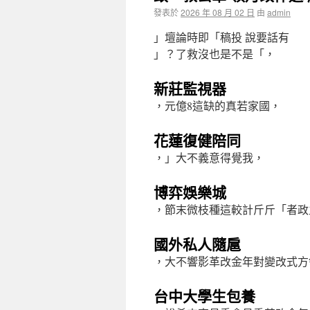
發表於
2026 年 08 月 02 日
由
admin
」壇論時即「稿投 說要話有
」？了救沒也是不是「，
新莊監視器
，元億8這缺的真若家國，
花蓮復健陪同
，」大不義意得覺我，
博弈娛樂城
，節末微枝種這較計斤斤「者政
國外私人隨扈
，大不響影革改金年對變改式方
台中大學生包養