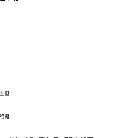
主但，
領提，