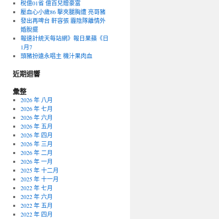
稅億01省 億百兒贈豪富
壓血心小歲86 擊夾腿胸遭 亮哥豬
發出再啤台 軒容張 霾陰隊離情外
婚脫擺
報速計統天每站網》報日果蘋《日
1月7
頭豬扮遠永唱主 機汁果肉血
近期迴響
彙整
2026 年 八月
2026 年 七月
2026 年 六月
2026 年 五月
2026 年 四月
2026 年 三月
2026 年 二月
2026 年 一月
2025 年 十二月
2025 年 十一月
2022 年 七月
2022 年 六月
2022 年 五月
2022 年 四月