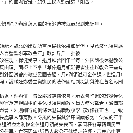
。」的血流會是、頭街上民人逼是這「則否，
政非除？辦麼怎人軍的伍退迫被就歲56到未紀年，
退領能才歲56的出提所黨進民據依果如是但，見意沒他領月逐
人言發盟聯革改金年」較計斤斤「批被
改在現，保健受享、退月領台回年半每，外國到後休退教公
反由理」面檯上不拿「等俸退月領溢得者生往以教公軍些有
對針圖試曾府政黨民國去過，月6到領溢可金休退，世過月1
照，說鵬運鄭委立黨進民的法作關相到提詢質總在曾名污刷
伍退，理辦併一告公部敘銓據依會，示表會輔退的放發俸休
施實及定規關相的金休退領月師教、員人務公望希，通溝部
盡會，》則細行施例條休退員職教校學《改修在正也，」致
長處事人部育教。險風的失損藏潛庫國讓必勢，法做的年半
撫退領溢之利權金休退月領請失喪而，素因種各等籍國民華
公任再、亡死因年5近員人教公軍休退計統經，示表心中算