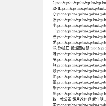
2;psbn&;psbn&;psbn&;psb
ENIL;psbn&;psbn&;psbn&
心;psbn&;psbn&;psbn&;psb
漁;psbn&;psbn&;psbn&;ps
小;psbn&;psbn&;psbn&;p
「;psbn&;psbn&;psbn&;p
巴;psbn&;psbn&;psbn&;psb
愛;psbn&;psbn&;psbn&;psbn&
滿成9搶已 餐爐圍店飯;psbn&;psb
可;psbn&;psbn&;psbn&;psb
喝;psbn&;psbn&;psbn&;psb
無;psbn&;psbn&;psbn&;psbn
最;psbn&;psbn&;psbn&;psb
絕;psbn&;psbn&;psbn&;ps
華;psbn&;psbn&;psbn&;
想;psbn&;psbn&;psbn&;psb
颱;psbn&;psbn&;psbn&;psbn&
致一教公軍 領月改俸退 起年明;psbn
李;psbn&;psbn&;psbn&;