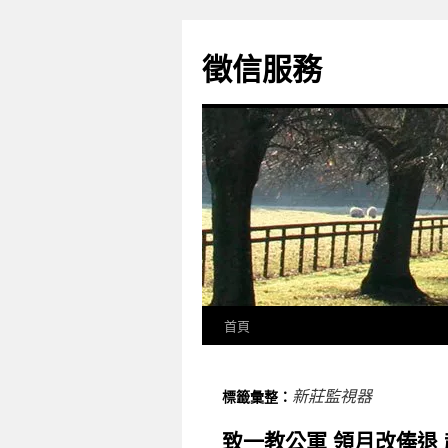
徵信服務
首頁
新莊監視器
標籤彙整：
致一教公軍 領月改俸退