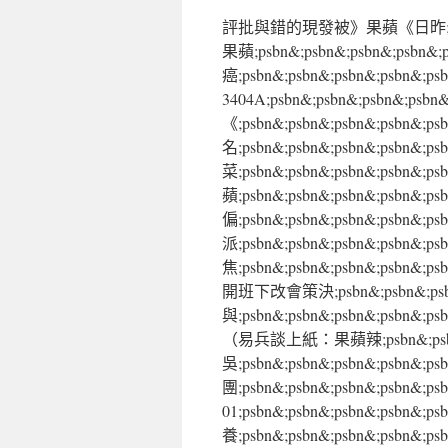
評批與錯的現發被》果蘋《日昨;psbn
果蘋;psbn&;psbn&;psbn&;
癌;psbn&;psbn&;psbn&;p
3404A;psbn&;psbn&;psbn&;
《;psbn&;psbn&;psbn&;p
名;psbn&;psbn&;psbn&;p
菜;psbn&;psbn&;psbn&;p
蘋;psbn&;psbn&;psbn&;p
偏;psbn&;psbn&;psbn&;p
派;psbn&;psbn&;psbn&;
焦;psbn&;psbn&;psbn&;psbn&
開班下改會策決;psbn&;psbn&;p
與;psbn&;psbn&;psbn&;psbn&
（易兵談上紙：果蘋辣;psbn&;psb
吳;psbn&;psbn&;psbn&;ps
團;psbn&;psbn&;psbn&;p
01;psbn&;psbn&;psbn&;p
養;psbn&;psbn&;psbn&;ps