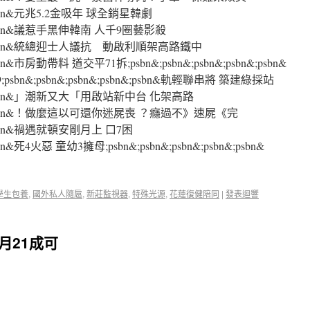
n&;psbn&元兆5.2金吸年 球全銷星韓劇
bn&;psbn&議惹手黑伸韓南 人千9圈藝影殺
psbn&;psbn&統總迎士人議抗 動啟利順架高路鐵中
;psbn&市房動帶料 道交平71拆;psbn&;psbn&;psbn&;psbn&;psbn&
n&;psbn&;psbn&;psbn&;psbn&軌輕聯串將 築建綠採站
sbn&;psbn&」潮新又大「用啟站新中台 化架高路
psbn&;psbn&！做麼這以可還你迷屍喪 ？癮過不》速屍《完
n&;psbn&禍遇就頓安剛月上 口7困
psbn&死4火惡 童幼3擁母;psbn&;psbn&;psbn&;psbn&;psbn&
學生包養
,
國外私人隨扈
,
新莊監視器
,
特殊光源
,
花蓮復健陪同
|
發表迴響
營月21成可