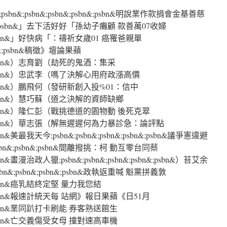
&;psbn&;psbn&;psbn&;psbn&明說業作款捐會金基善慈
psbn&;psbn&」去下活好好「孫幼子癱顧 款善萬07收婦
sbn&;psbn&」好快病「：禱祈女歲01 癌罹爸親單
psbn&;psbn&稿徵》壇論果蘋
sbn&;psbn&）志育劉（劫死的鬼酒：集采
sbn&;psbn&）忠武李（嗎了決解心用府政漲高價
sbn&;psbn&）鵬飛何（發研新創入投%01：信中
sbn&;psbn&）慧巧蘇（道之決解的資師缺鄉
sbn&;psbn&）隆仁彭（戰挑德道的園物動 後死克翠
psbn&;psbn&）華志張（解無遲遲何為力暴診急：論評點
;psbn&美最我天今;psbn&;psbn&;psbn&;psbn&;psbn&議爭憲違避
sbn&;psbn&;psbn&間離撥挑：柯 動互零台同蔡
;psbn&畫漫治政人獵;psbn&;psbn&;psbn&;psbn&;psbn&）苔艾余
n&;psbn&;psbn&;psbn&政執返重喊 魁黨拼義敦
bn&;psbn&癌乳結終定堅 量力我您結
sbn&;psbn&報速計統天每 站網》報日果蘋《日51月
sbn&;psbn&業同趴打卡刷能 券客熟送館生
bn&;psbn&亡交義傷受女母 撞對速高車機