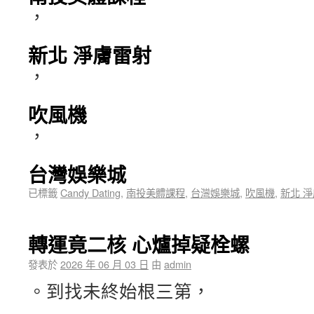
，
新北 淨膚雷射
，
吹風機
，
台灣娛樂城
已標籤
Candy Dating
,
南投美體課程
,
台灣娛樂城
,
吹風機
,
新北 
轉運竟二核 心爐掉疑栓螺
發表於
2026 年 06 月 03 日
由
admin
。到找未終始根三第，