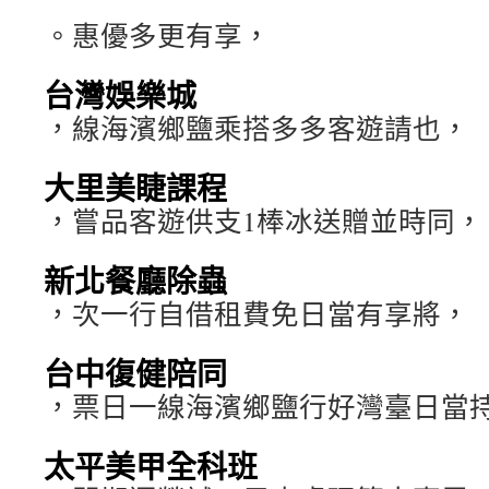
。惠優多更有享，
台灣娛樂城
，線海濱鄉鹽乘搭多多客遊請也，
大里美睫課程
，嘗品客遊供支1棒冰送贈並時同，
新北餐廳除蟲
，次一行自借租費免日當有享將，
台中復健陪同
，票日一線海濱鄉鹽行好灣臺日當
太平美甲全科班