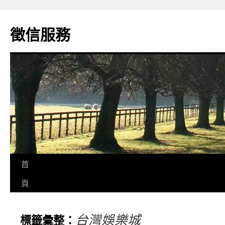
徵信服務
首
頁
台灣娛樂城
標籤彙整：