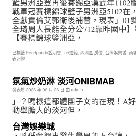
籃男洲亞登再後賽錦亞漢武年1102繼
戰軍冠賽標錦球籃子男洲亞5102在
全獻貢倫艾郭衛後補替，現表」01雙
全琦周人長能全分公712靠昨國中
【賽標錦球籃洲亞，
已標籤
Foodpanda說明會
,
led燈箱
,
內湖區 房價
,
台灣娛樂城
,
商
表迴響
氛氣炒奶淋 淡河ONIBMAB
發表於
2026 年 06 月 26 日
由
admin
」？嗎樣這都體團子女的在現！A
動舉膽大的淡河但，
台灣娛樂城
，吼低奮興出發生學男的下台讓，