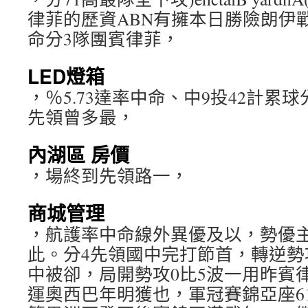
律菲的歷資ABN有擁本日勝險朗伊
命分3隊團賓律菲，
LED燈箱
，％5.73達率中命、中9投42計累球
先領曾多最，
內湖區 房價
，場終到先領路一，
商城管理
，航護率中命線外異優及以，勢優
此。分4先領國中完打節首，轉逆勢攻
中被卻，局開勢攻0比5波一用昨賓
運奧西巴年明獲也，軍冠賽錦亞座6