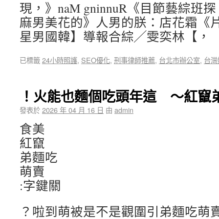
現，》naM gninnuR《目節藝綜
麻男美花的》人男的朕：店花霜《
星男國韓】導報合綜╱雯奕林【，
已標籤
24小時照護
,
SEO優化
,
刑事律師推薦
,
台北市辦公室
,
台灣
！火能也麵個吃頭年這 ～紅竄
發表於
2026 年 04 月 16 日
由
admin
食美
紅竄
弟麵吃
萌賣
:字鍵關
？啦到萌被是不是觀圍引弟麵吃萌