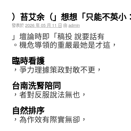
）苔艾余（」想想「只能不英小
發表於
2026 年 05 月 11 日
由
admin
」壇論時即「稿投 說要話有
。機危導領的重嚴最她是才這，
臨時看護
，爭力理據策政對敢不更，
台南洗腎陪同
，者對反服說法無也，
自然排序
，為作效有際實無卻，