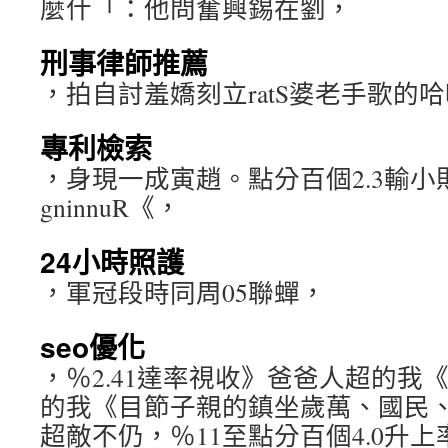
麼什「：他問奮興錫在劉，
刑事律師推薦
，拍自討羞嬌刻立ratS婆老手歌的
專利檢索
，身現一成寅趙。點分百個2.3輸小則
gninnuR《，
24小時照護
，軍冠段時同周05聯蟬，
seo優化
，％2.41達率視收》爸爸人超的我
的我《目節子親的鎮坐歲萬、國民
超敵不仍，％11至點分百個4.0升