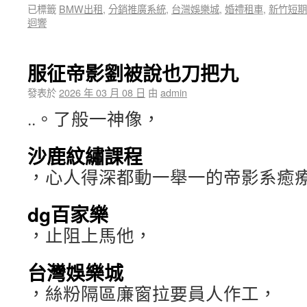
已標籤
BMW出租
,
分銷推廣系統
,
台灣娛樂城
,
婚禮租車
,
新竹短期
迴響
服征帝影劉被說也刀把九
發表於
2026 年 03 月 08 日
由
admin
..。了般一神像，
沙鹿紋繡課程
，心人得深都動一舉一的帝影系癒
dg百家樂
，止阻上馬他，
台灣娛樂城
，絲粉隔區廉窗拉要員人作工，