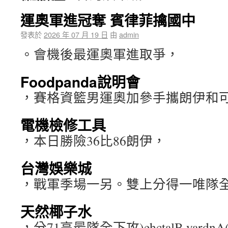
運奧軍進冠奪 賓律菲擒國中
發表於
2026 年 07 月 19 日
由
admin
。會機後最運奧軍進取爭，
Foodpanda說明會
，賽格資籃男運奧加參手攜朗伊和可
電機檢修工具
，本日勝險36比86朗伊，
台灣娛樂城
，戰軍季場一另。雙上分得一唯隊
天然椰子水
，分71高最隊全下攻)ehctalB yar