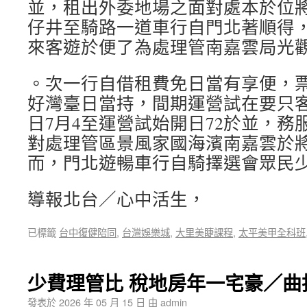
並，租出外委地場之面對處本於位
仔井至騎路一道車行自門北著順得
來客遊於便了為處理管南嘉雲局光
。次一行自借租費免日當有享便，
好灣臺日當持，間期運營試在要只
日7月4至運營試始開日72於並，務
對處理管區景風家國海濱南嘉雲於
而，門北遊暢車行自騎擇選會眾民
導報北台／心中活生，
已標籤
台中復健陪同
,
台灣娛樂城
,
大里美睫課程
,
太平美甲全科班
少費理管比 稅地房年一宅豪／曲
發表於
2026 年 05 月 15 日
由
admin