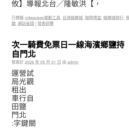
攸】導報北台╱隆敏洪【，
已標籤
milwaukee電動工具
,
台灣娛樂城
,
咖啡禮盒
,
娛樂城排行
,
牆
,
網站省錢
|
發表迴響
次一騎費免票日一線海濱鄉鹽持
自門北
發表於
2026 年 05 月 31 日
由
admin
運營試
局光觀
租出
車行自
田鹽
門北
:字鍵關