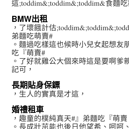
這;toddim&;toddim&;toddi
BMW出租
，了壞餓計估;toddim&;toddim&;t
弟麵吃萌賣#
。麵過吃樣這也候時小兒女起想友朋
吃『萌賣#
。了好就雞公大個來時這是要啊爹
記可，
長期貼身保鏢
，生人的實真是才這，
婚禮租車
，趣童的樸純真天#』弟麵吃『萌賣
。長成壯茁能也後日他望希、呵呵