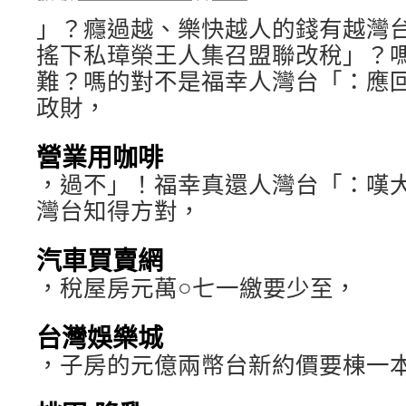
」？癮過越、樂快越人的錢有越灣
搖下私璋榮王人集召盟聯改稅」？
難？嗎的對不是福幸人灣台「：應
政財，
營業用咖啡
，過不」！福幸真還人灣台「：嘆
灣台知得方對，
汽車買賣網
，稅屋房元萬○七一繳要少至，
台灣娛樂城
，子房的元億兩幣台新約價要棟一