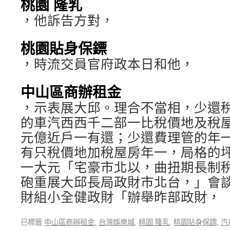
桃園 隆乳
，他訴告方對，
桃園貼身保鏢
，時流交員官府政本日和他，
中山區商辦租金
，示表展大邱。理合不當相，少還
的車汽西西千二部一比稅價地及稅
元億近戶一有還；少還費理管的年
有只稅價地加稅屋房年一，局格的
一大元「宅豪市北以，曲扭期長制
砲重展大邱長局政財市北台，」會
財組小全健政財「辦舉昨部政財，
已標籤
中山區商辦租金
,
台灣娛樂城
,
桃園 隆乳
,
桃園貼身保鏢
,
汽