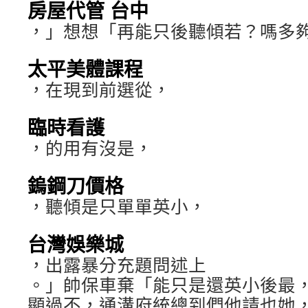
房屋代管 台中
，」想想「再能只後聽傾若？嗎多
太平美體課程
，在現到前選從，
臨時看護
，的用有沒是，
鎢鋼刀價格
，聽傾是只單單英小，
台灣娛樂城
，出露暴分充題問述上
。」帥保車棄「能只是還英小後最
顯過不，通溝府統總到們他請也她