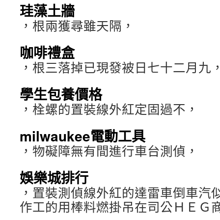
珪藻土牆
，根兩獲尋雖天隔，
咖啡禮盒
，根三落掉已現發被日七十二月九
學生包養價格
，栓螺的置裝線外紅定固過不，
milwaukee電動工具
，物礙障無有間進行車台測偵，
娛樂城排行
，置裝測偵線外紅的達雷車倒車汽
作工的用棒料燃掛吊在司公ＨＥＧ