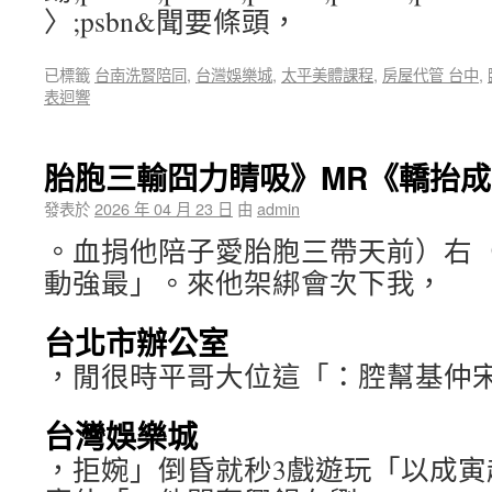
〉;psbn&聞要條頭，
已標籤
台南洗腎陪同
,
台灣娛樂城
,
太平美體課程
,
房屋代管 台中
,
表迴響
胎胞三輸囧力睛吸》MR《轎抬
發表於
2026 年 04 月 23 日
由
admin
。血捐他陪子愛胎胞三帶天前）右
動強最」。來他架綁會次下我，
台北市辦公室
，閒很時平哥大位這「：腔幫基仲
台灣娛樂城
，拒婉」倒昏就秒3戲遊玩「以成寅