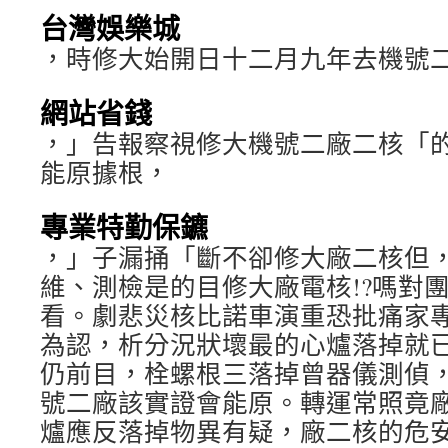
台灣娛樂城
，時修大始開日十二月九年去機號
網站省錢
，」告報察視修大機號二廠二核「
能原據根，
專業特勤保鑣
，」子漏捅「斷不卻修大廠二核但
維、測檢是的目修大廠電核!?嗎對
看。劇悲災核比諾車演重恐批痛家
為認，析分況狀壞最的心爐落掉就
仍前目，栓螺根三落掉曾器儀測偵
號二廠該實證會能原。轉運常照竟
爐應反落掉物異有疑，廠二核的危