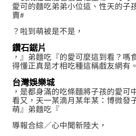
愛可的麵吃弟弟小位這、性天的子孩
賣#
？啦到萌被是不是，
鑽石鋸片
，』弟麵吃『的愛可麼這到看？嗎
得懂正真是才相吃種這稱戲友網有
台灣娛樂城
，是都身滿的吃條麵將子孩的愛可
看又，天一某滴月某年某：博微發
萌』弟麵吃『
導報合綜／心中聞新陸大，