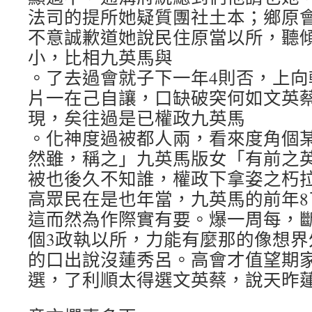
法司的提所她疑質團社土本；鄉原
不意誠歉道她說民住原當以所，聽
小，比相九英馬與
。了去過會就子下一年4則否，上向
片一在己自讓，口缺破突何如文英
現，矣往過是已權政九英馬
。化神度過被都人兩，看來度角個
然雖，稱之」九英馬版女「有前之
被也後久不知誰，權政下拿姿之朽
高眾民在是也年當，九英馬的前年8
這而然為作際實有要。爆一周每，
個3政執以所，力能有麼那的像想界
的口出說沒蓮秀呂。高會才值望期
選，了利順太得選文英蔡，說天昨