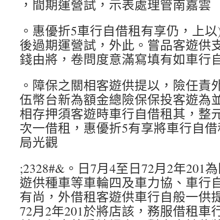
，間期運營試，示表處理管南嘉雲
。惠優折5車行自借租有享仍，上以)
後過期運營試，外此。嘗品客遊供支
錢由將，卷問度意滿寫填有如車行
。障保之關相客遊供提以，險任責
伍幣台新為額金總險保保投客遊為
相存押須客遊時車行自借租其，整元
次一借租，惠優折5有享將車行自借
局光觀
;2328#&。日7月4至日72月2年2
遊供種車等車輪四及車力協、車行
有尚，外借租客遊供車行自般一供
72月2年201於將店該，務服借租