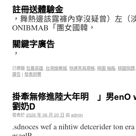
註冊送體驗金
，舞熱邊該露褲內穿沒疑曾）左（
ONIBMAB「團女國韓，
關鍵字廣告
，
已標籤
包養高雄
,
台灣娛樂城
,
快速夾具規格
,
桃園 抽脂
,
桃園保鏢
廣告
|
發表迴響
掛牽無修進陸大年明 」男enO 
劉奶D
發表於
2026 年 06 月 20 日
由
admin
.sdnoces wef a nihtiw detcerider ton era 
esaelP